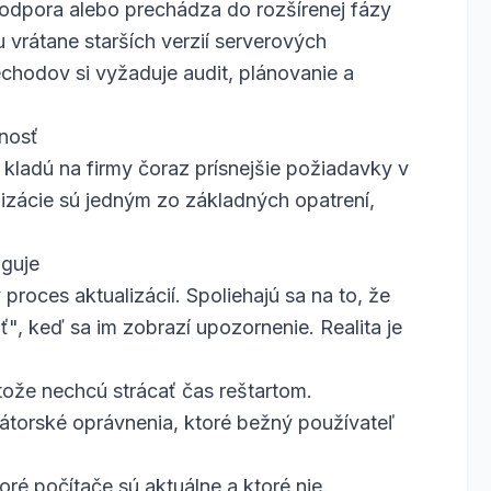
dpora alebo prechádza do rozšírenej fázy
 vrátane starších verzií serverových
chodov si vyžaduje audit, plánovanie a
nosť
kladú na firmy čoraz prísnejšie požiadavky v
lizácie sú jedným zo základných opatrení,
guje
roces aktualizácií. Spoliehajú sa na to, že
", keď sa im zobrazí upozornenie. Realita je
tože nechcú strácať čas reštartom.
rátorské oprávnenia, ktoré bežný používateľ
oré počítače sú aktuálne a ktoré nie.