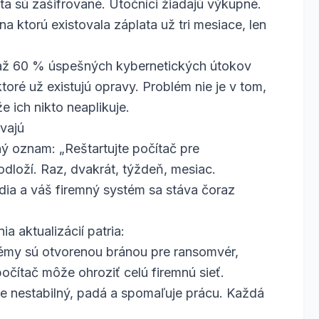
ta sú zašifrované. Útočníci žiadajú výkupné.
a ktorú existovala záplata už tri mesiace, len
tík až 60 % úspešných kybernetických útokov
toré už existujú opravy. Problém nie je v tom,
e ich nikto neaplikuje.
vajú
 oznam: „Reštartujte počítač pre
odloží. Raz, dvakrát, týždeň, mesiac.
ia a váš firemný systém sa stáva čoraz
 aktualizácií patria:
témy sú otvorenou bránou pre ransomvér,
očítač môže ohroziť celú firemnú sieť.
 je nestabilný, padá a spomaľuje prácu. Každá