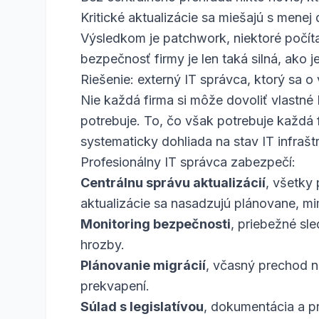
Kritické aktualizácie sa miešajú s menej d
Výsledkom je patchwork, niektoré počítač
bezpečnosť firmy je len taká silná, ako je
Riešenie: externý IT správca, ktorý sa o
Nie každá firma si môže dovoliť vlastné 
potrebuje. To, čo však potrebuje každá f
systematicky dohliada na stav IT infraštr
Profesionálny IT správca zabezpečí:
Centrálnu správu aktualizácií
, všetky
aktualizácie sa nasadzujú plánovane, m
Monitoring bezpečnosti
, priebežné sle
hrozby.
Plánovanie migrácií
, včasný prechod n
prekvapení.
Súlad s legislatívou
, dokumentácia a p