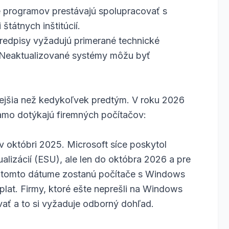
ie programov prestávajú spolupracovať s
tátnych inštitúcií.
redpisy vyžadujú primerané technické
 Neaktualizované systémy môžu byť
žitejšia než kedykoľvek predtým. V roku 2026
iamo dotýkajú firemných počítačov:
 októbri 2025. Microsoft síce poskytol
lizácií (ESU), ale len do októbra 2026 a pre
 Po tomto dátume zostanú počítače s Windows
at. Firmy, ktoré ešte neprešli na Windows
vať a to si vyžaduje odborný dohľad.