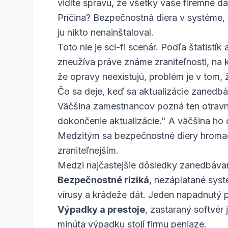
vidíte správu, že všetky vaše firemné dá
Príčina? Bezpečnostná diera v systéme, n
ju nikto nenainštaloval.
Toto nie je sci-fi scenár. Podľa štatis
zneužíva práve známe zraniteľnosti, na k
že opravy neexistujú, problém je v tom, ž
Čo sa deje, keď sa aktualizácie zanedbá
Väčšina zamestnancov pozná ten otravný
dokončenie aktualizácie." A väčšina ho 
Medzitým sa bezpečnostné diery hromad
zraniteľnejším.
Medzi najčastejšie dôsledky zanedbávania
Bezpečnostné riziká
, nezáplatané sys
vírusy a krádeže dát. Jeden napadnutý p
Výpadky a prestoje
, zastaraný softvér
minúta výpadku stojí firmu peniaze.