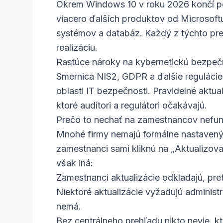
Okrem Windows 10 v roku 2026 končí po
viacero ďalších produktov od Microsoftu
systémov a databáz. Každý z týchto pre
realizáciu.
Rastúce nároky na kybernetickú bezpeč
Smernica NIS2, GDPR a ďalšie regulácie 
oblasti IT bezpečnosti. Pravidelné aktua
ktoré audítori a regulátori očakávajú.
Prečo to nechať na zamestnancov nefun
Mnohé firmy nemajú formálne nastavený p
zamestnanci sami kliknú na „Aktualizovať
však iná:
Zamestnanci aktualizácie odkladajú, pre
Niektoré aktualizácie vyžadujú administ
nemá.
Bez centrálneho prehľadu nikto nevie, kt