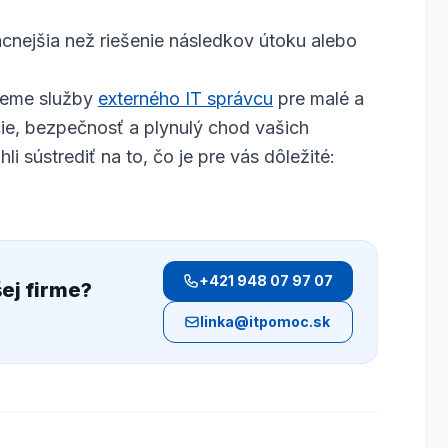
lacnejšia než riešenie následkov útoku alebo
jeme služby
externého IT správcu
pre malé a
cie, bezpečnosť a plynulý chod vašich
 sústrediť na to, čo je pre vás dôležité:
+421 948 07 97 07
ej firme?
linka@itpomoc.sk