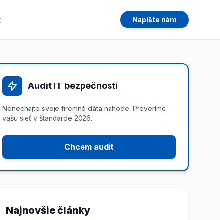
t
Napíšte nám
Audit IT bezpečnosti
Nenechajte svoje firemné dáta náhode. Preveríme
vašu sieť v štandarde 2026.
Chcem audit
Najnovšie články