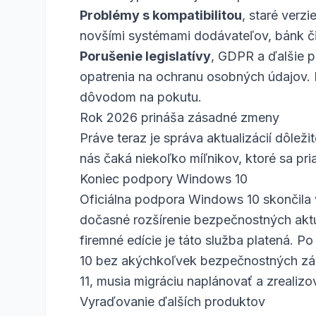
Problémy s kompatibilitou
, staré verz
novšími systémami dodávateľov, bánk či š
Porušenie legislatívy
, GDPR a ďalšie p
opatrenia na ochranu osobných údajov.
dôvodom na pokutu.
Rok 2026 prináša zásadné zmeny
Práve teraz je správa aktualizácií dôle
nás čaká niekoľko míľnikov, ktoré sa pr
Koniec podpory Windows 10
Oficiálna podpora Windows 10 skončila v
dočasné rozšírenie bezpečnostných aktua
firemné edície je táto služba platená.
10 bez akýchkoľvek bezpečnostných zápl
11, musia migráciu naplánovať a zrealizo
Vyraďovanie ďalších produktov