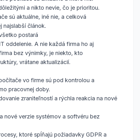
ôležitými a nikto nevie, čo je prioritou.
e sú aktuálne, iné nie, a celková
j najslabší článok.
 všetko postará
IT oddelenie. A nie každá firma ho aj
irma bez výnimky, je niekto, kto
uktúry, vrátane aktualizácií.
 počítače vo firme sú pod kontrolou a
imo pracovnej doby.
dovanie zraniteľností a rýchla reakcia na nové
a nové verzie systémov a softvéru bez
rocesy, ktoré spĺňajú požiadavky GDPR a