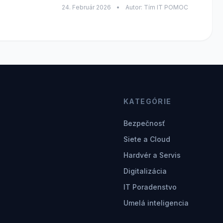
24. Február 2026
•
Autor: Tím IT POMOC
KATEGÓRIE
Bezpečnosť
Siete a Cloud
Hardvér a Servis
Digitalizácia
IT Poradenstvo
Umelá inteligencia