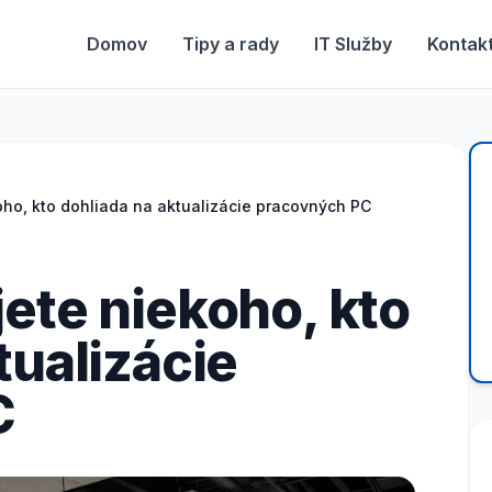
Domov
Tipy a rady
IT Služby
Kontak
oho, kto dohliada na aktualizácie pracovných PC
ete niekoho, kto
tualizácie
C