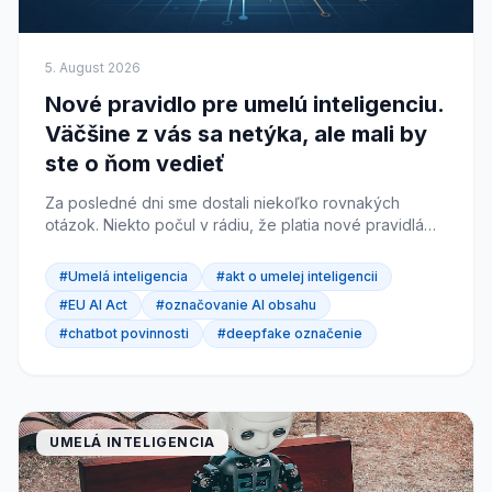
5. August 2026
Nové pravidlo pre umelú inteligenciu.
Väčšine z vás sa netýka, ale mali by
ste o ňom vedieť
Za posledné dni sme dostali niekoľko rovnakých
otázok. Niekto počul v rádiu, že platia nové pravidlá
pre umelú inteligenciu. Niekto videl titulok o pokutách
v...
#Umelá inteligencia
#akt o umelej inteligencii
#EU AI Act
#označovanie AI obsahu
#chatbot povinnosti
#deepfake označenie
UMELÁ INTELIGENCIA