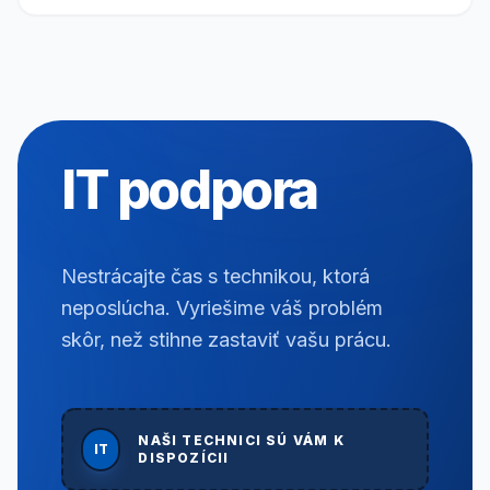
IT podpora
Nestrácajte čas s technikou, ktorá
neposlúcha. Vyriešime váš problém
skôr, než stihne zastaviť vašu prácu.
NAŠI TECHNICI SÚ VÁM K
IT
DISPOZÍCII