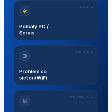
0XSLOW
Pomalý PC /
Servis
0XNETWORK
Problém so
sieťou/WiFi
0XOUTSOURCING