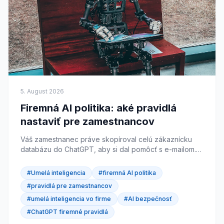
5. August 2026
Firemná AI politika: aké pravidlá
nastaviť pre zamestnancov
Váš zamestnanec práve skopíroval celú zákaznícku
databázu do ChatGPT, aby si dal pomôcť s e-mailom.
Porušil GDPR a ani o tom nevie. Toto nie je scenár z...
#Umelá inteligencia
#firemná AI politika
#pravidlá pre zamestnancov
#umelá inteligencia vo firme
#AI bezpečnosť
#ChatGPT firemné pravidlá