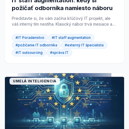
IT staff augmentation: kedy si
požičať odborníka namiesto náboru
Predstavte si, že vám začína kľúčový IT projekt, ale
váš interný tím nestíha. Klasický nábor trvá mesiace a
projekt na nového zamestnanca čakať nemôže. IT...
#IT Poradenstvo
#IT staff augmentation
#požičanie IT odborníka
#externý IT špecialista
#IT outsourcing
#správa IT
UMELÁ INTELIGENCIA