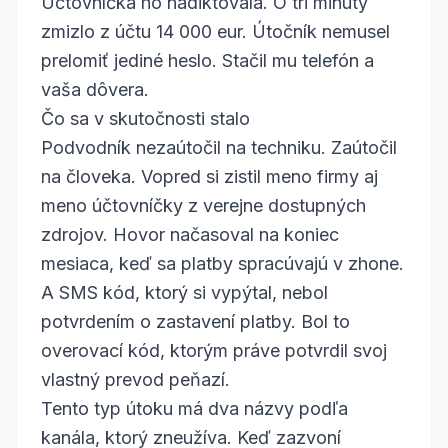
Účtovníčka ho nadiktovala. O tri minúty
zmizlo z účtu 14 000 eur. Útočník nemusel
prelomiť jediné heslo. Stačil mu telefón a
vaša dôvera.
Čo sa v skutočnosti stalo
Podvodník nezaútočil na techniku. Zaútočil
na človeka. Vopred si zistil meno firmy aj
meno účtovníčky z verejne dostupných
zdrojov. Hovor načasoval na koniec
mesiaca, keď sa platby spracúvajú v zhone.
A SMS kód, ktorý si vypýtal, nebol
potvrdením o zastavení platby. Bol to
overovací kód, ktorým práve potvrdil svoj
vlastný prevod peňazí.
Tento typ útoku má dva názvy podľa
kanála, ktorý zneužíva. Keď zazvoní