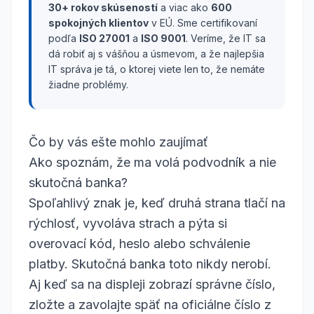
30+ rokov skúseností
a viac ako
600
spokojných klientov
v EÚ. Sme certifikovaní
podľa
ISO 27001
a
ISO 9001
. Veríme, že IT sa
dá robiť aj s vášňou a úsmevom, a že najlepšia
IT správa je tá, o ktorej viete len to, že nemáte
žiadne problémy.
Čo by vás ešte mohlo zaujímať
Ako spoznám, že ma volá podvodník a nie
skutočná banka?
Spoľahlivý znak je, keď druhá strana tlačí na
rýchlosť, vyvoláva strach a pýta si
overovací kód, heslo alebo schválenie
platby. Skutočná banka toto nikdy nerobí.
Aj keď sa na displeji zobrazí správne číslo,
zložte a zavolajte späť na oficiálne číslo z