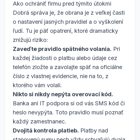
Ako ochrániť firmu pred týmito útokmi
Dobrá správa je, že obrana je z veľkej časti
o nastavení jasných pravidiel a o vyškolení
ľudí. Tu je päť opatrení, ktoré dramaticky
znižujú riziko:
Zaveďte pravidlo spätného volania.
Pri
každej žiadosti o platbu alebo údaje cez
telefón zložte a zavolajte späť na oficiálne
číslo z vlastnej evidencie, nie na to, z
ktorého vám volali.
Nikto si nikdy nepýta overovací kód.
Banka ani IT podpora si od vás SMS kód či
heslo nevypýta. Toto pravidlo musí poznať
každý zamestnanec.
Dvojitá kontrola platieb.
Platby nad
stanovenú sumu nech vždy schvaľujú dvaja