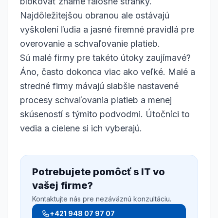
blokovať známe falošné stránky.
Najdôležitejšou obranou ale ostávajú
vyškolení ľudia a jasné firemné pravidlá pre
overovanie a schvaľovanie platieb.
Sú malé firmy pre takéto útoky zaujímavé?
Áno, často dokonca viac ako veľké. Malé a
stredné firmy mávajú slabšie nastavené
procesy schvaľovania platieb a menej
skúseností s týmito podvodmi. Útočníci to
vedia a cielene si ich vyberajú.
Potrebujete pomôcť s IT vo
vašej firme?
Kontaktujte nás pre nezáväznú konzultáciu.
+421 948 07 97 07