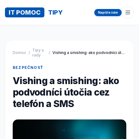
IT POMOC
TIPY
Napíšte nám
Otvo
Tipy a
Domov
/
/
Vishing a smishing: ako podvodníci útočia cez telefón a SMS
rady
BEZPEČNOSŤ
Vishing a smishing: ako
podvodníci útočia cez
telefón a SMS