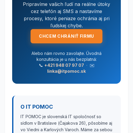
Pripravíme vašich ľudí na reálne útoky
cez telefón aj SMS a nastavíme
procesy, ktoré peniaze ochránia aj pri
ľudskej chybe.
CHCEM CHRÁNIŤ FIRMU
Alebo nám rovno zavolajte. Úvodná
konzultácia je u nás bezplatná:
📞
+421 948 07 97 07
· ✉️
linka@itpomoc.sk
O IT POMOC
IT POMOC je slovenská IT spoločnosť so
sídlom v Bratislave (Čajakova 26), pôsobíme aj
vo Viedni a Karlových Varoch. Máme za sebou