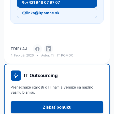
+421 948 07 97 07
linka@itpomoc.sk
ZDIEĽAJ:
4. Február 2026
•
Autor: Tím IT POMOC
IT Outsourcing
Prenechajte starosti o IT nám a venujte sa naplno
vášmu biznisu.
Získať ponuku