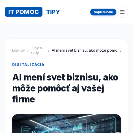
IT POMOC
TIPY
Napíšte nám
Otvo
Tipy a
Domov
/
/
AI mení svet biznisu, ako môže pomôcť aj vašej firme
rady
DIGITALIZÁCIA
AI mení svet biznisu, ako
môže pomôcť aj vašej
firme