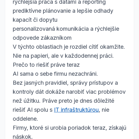
rýchlejšia práca s dátami a reporting
prediktívne plánovanie a lepšie odhady
kapacít či dopytu
personalizovaná komunikácia a rýchlejšie
odpovede zákazníkom
V týchto oblastiach je rozdiel cítiť okamžite.
Nie na papieri, ale v každodennej práci.
Prečo to riešiť práve teraz
AI sama o sebe firmu nezachráni.
Bez jasných pravidiel, správy prístupov a
kontroly dát dokáže narobiť viac problémov
než úžitku. Práve preto je dnes dôležité
riešiť AI spolu s
IT infraštruktúrou
, nie
oddelene.
Firmy, ktoré si urobia poriadok teraz, získajú
náskok.