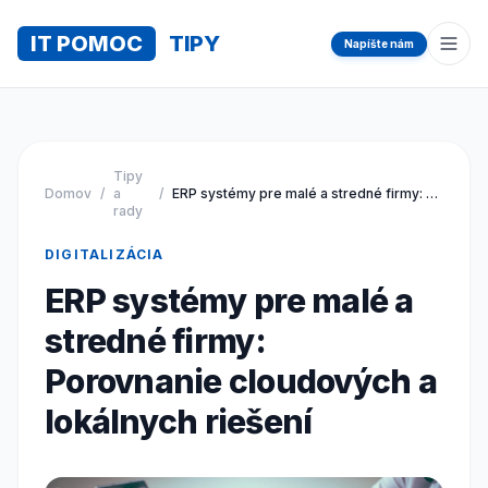
IT POMOC
TIPY
Napíšte nám
Otvo
Tipy
Domov
/
a
/
ERP systémy pre malé a stredné firmy: Porovnanie cloudových a lokálnych riešení
rady
DIGITALIZÁCIA
ERP systémy pre malé a
stredné firmy:
Porovnanie cloudových a
lokálnych riešení