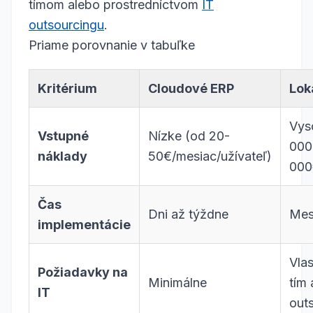
tímom alebo prostredníctvom
IT
outsourcingu
.
Priame porovnanie v tabuľke
Kritérium
Cloudové ERP
Lok
Vys
Vstupné
Nízke (od 20-
000
náklady
50€/mesiac/užívateľ)
000
Čas
Dni až týždne
Mes
implementácie
Vlas
Požiadavky na
Minimálne
tím 
IT
out