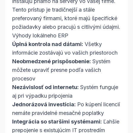
inštalujú priamo na servery vo vašej firme.
Tento prístup je tradičnejší a stále
preferovaný firmami, ktoré majú špecifické
požiadavky alebo pracujú s citlivými údajmi.
Výhody lokálneho ERP
Úplná kontrola nad dátami:
Všetky
informácie zostávajú vo vašich priestoroch
Neobmedzené prispôsobenie:
Systém
môžete upraviť presne podľa vašich
procesov
Nezávislosť od internetu:
Systém funguje
aj pri výpadku pripojenia
Jednorázová investícia:
Po kúpení licencií
nemáte pravidelné mesačné poplatky
Integrácia so staršími systémami:
Ľahšie
prepojenie s existujúcim IT prostredím