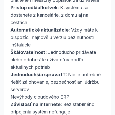
platíte len mesačný poplatok za užívateľa
Prístup odkiaľkoľvek:
K systému sa
dostanete z kancelárie, z domu aj na
cestách
Automatické aktualizácie:
Vždy máte k
dispozícii najnovšiu verziu bez nutnosti
inštalácie
Škálovateľnosť:
Jednoducho pridávate
alebo odoberáte užívateľov podľa
aktuálnych potrieb
Jednoduchšia správa IT:
Nie je potrebné
riešiť zálohovanie, bezpečnosť ani údržbu
serverov
Nevýhody cloudového ERP
Závislosť na internete:
Bez stabilného
pripojenia systém nefunguje