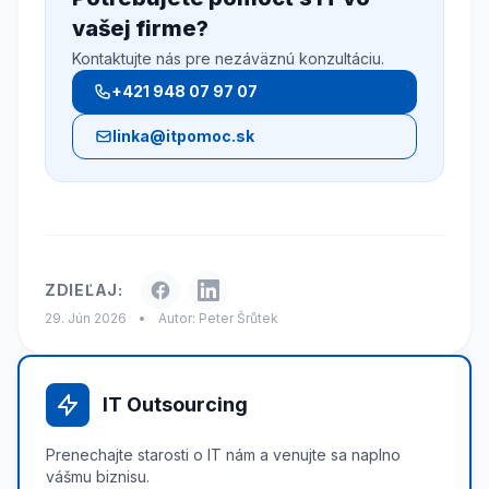
vašej firme?
Kontaktujte nás pre nezáväznú konzultáciu.
+421 948 07 97 07
linka@itpomoc.sk
ZDIEĽAJ:
29. Jún 2026
•
Autor: Peter Šrůtek
IT Outsourcing
Prenechajte starosti o IT nám a venujte sa naplno
vášmu biznisu.