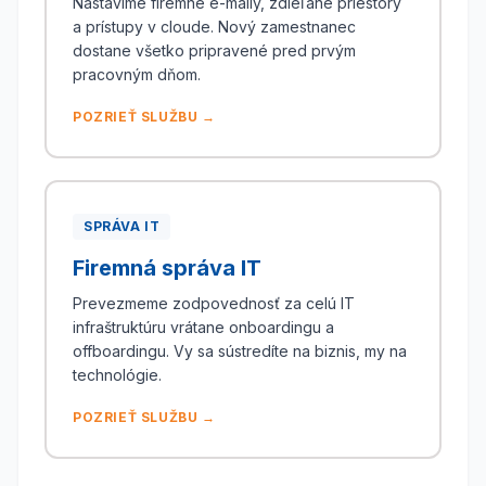
Nastavíme firemné e-maily, zdieľané priestory
a prístupy v cloude. Nový zamestnanec
dostane všetko pripravené pred prvým
pracovným dňom.
POZRIEŤ SLUŽBU →
SPRÁVA IT
Firemná správa IT
Prevezmeme zodpovednosť za celú IT
infraštruktúru vrátane onboardingu a
offboardingu. Vy sa sústredíte na biznis, my na
technológie.
POZRIEŤ SLUŽBU →