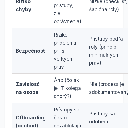
Riziko
Nízke (checklist,
prístupy,
chyby
šablóna roly)
zlé
oprávnenia)
Riziko
Prístupy podľa
pridelenia
roly (princíp
Bezpečnosť
príliš
minimálnych
veľkých
práv)
práv
Áno (čo ak
Závislosť
Nie (process je
je IT kolega
na osobe
zdokumentovan
chorý?)
Prístupy sa
Prístupy sa
Offboarding
často
odoberú
(odchod)
nezablokujú