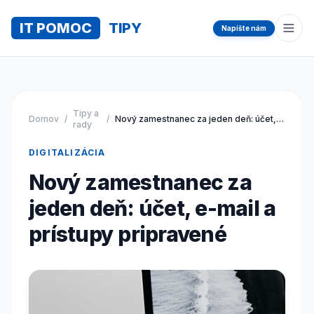
IT POMOC
TIPY
Napíšte nám
Otvo
Tipy a
Domov
/
/
Nový zamestnanec za jeden deň: účet, e-mail a prístupy pripravené
rady
DIGITALIZÁCIA
Nový zamestnanec za
jeden deň: účet, e-mail a
prístupy pripravené