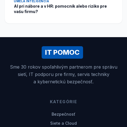
UMELÁ INTELIGENCIA
AI pri nábore a v HR: pomocník alebo riziko pre
vašu firmu?
IT POMOC
Sme 30 rokov spoľahlivým partnerom pre správu
sietí, IT podporu pre firmy, servis techniky
a kybernetickú bezpečnosť.
KATEGÓRIE
Bezpečnosť
Siete a Cloud