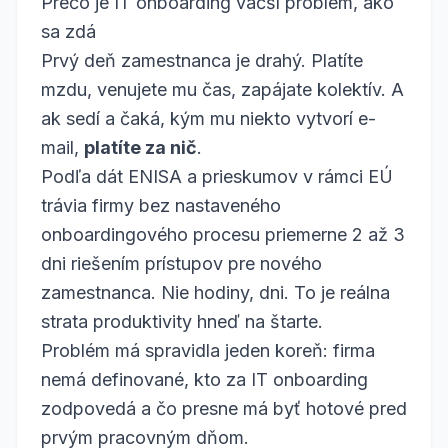
Prečo je IT onboarding väčší problém, ako
sa zdá
Prvý deň zamestnanca je drahý. Platíte
mzdu, venujete mu čas, zapájate kolektív. A
ak sedí a čaká, kým mu niekto vytvorí e-
mail,
platíte za nič
.
Podľa dát ENISA a prieskumov v rámci EÚ
trávia firmy bez nastaveného
onboardingového procesu priemerne 2 až 3
dni riešením prístupov pre nového
zamestnanca. Nie hodiny, dni. To je reálna
strata produktivity hneď na štarte.
Problém má spravidla jeden koreň: firma
nemá definované, kto za IT onboarding
zodpovedá a čo presne má byť hotové pred
prvým pracovným dňom.