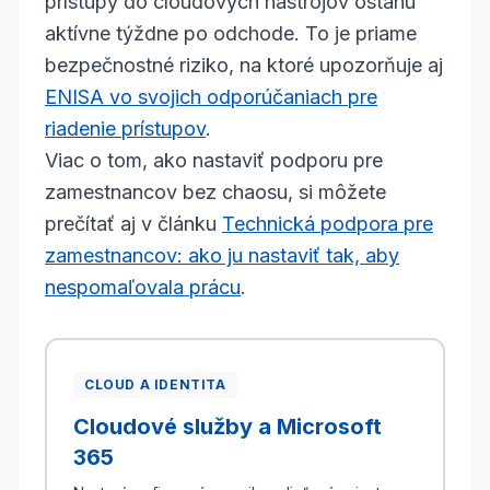
prístupy do cloudových nástrojov ostanú
aktívne týždne po odchode. To je priame
bezpečnostné riziko, na ktoré upozorňuje aj
ENISA vo svojich odporúčaniach pre
riadenie prístupov
.
Viac o tom, ako nastaviť podporu pre
zamestnancov bez chaosu, si môžete
prečítať aj v článku
Technická podpora pre
zamestnancov: ako ju nastaviť tak, aby
nespomaľovala prácu
.
CLOUD A IDENTITA
Cloudové služby a Microsoft
365