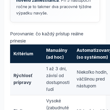
nového zamestnanca
. Pri 5 nástupoch
ročne je to takmer dva pracovné týždne
výpadku navyše.
Porovnanie: čo každý prístup reálne
prinesie
Manuálny
Automatizovan
Kritérium
(ad hoc)
(so systémom)
1 až 3 dni,
Niekoľko hodín,
Rýchlosť
závisí od
väčšinou pred
prípravy
dostupnosti
nástupom
ľudí
Vysoké
(zabudnuté