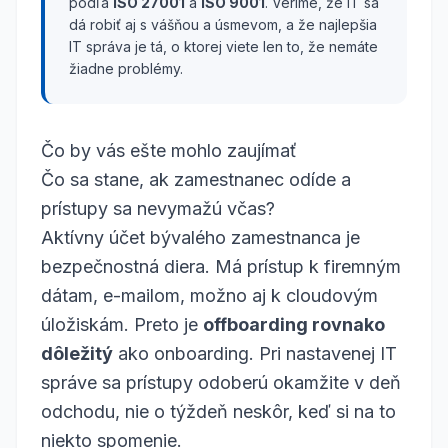
podľa
ISO 27001
a
ISO 9001
. Veríme, že IT sa
dá robiť aj s vášňou a úsmevom, a že najlepšia
IT správa je tá, o ktorej viete len to, že nemáte
žiadne problémy.
Čo by vás ešte mohlo zaujímať
Čo sa stane, ak zamestnanec odíde a
prístupy sa nevymažú včas?
Aktívny účet bývalého zamestnanca je
bezpečnostná diera. Má prístup k firemným
dátam, e-mailom, možno aj k cloudovým
úložiskám. Preto je
offboarding rovnako
dôležitý
ako onboarding. Pri nastavenej IT
správe sa prístupy odoberú okamžite v deň
odchodu, nie o týždeň neskôr, keď si na to
niekto spomenie.