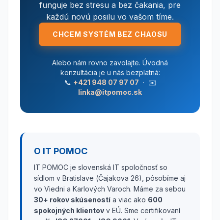
funguje bez stresu a bez čakania, pre
každú novú posilu vo vašom tíme.
CHCEM SYSTÉM BEZ CHAOSU
Alebo nám rovno zavolajte. Úvodná
konzultácia je u nás bezplatná:
📞
+421 948 07 97 07
· ✉️
linka@itpomoc.sk
O IT POMOC
IT POMOC je slovenská IT spoločnosť so
sídlom v Bratislave (Čajakova 26), pôsobíme aj
vo Viedni a Karlových Varoch. Máme za sebou
30+ rokov skúseností
a viac ako
600
spokojných klientov
v EÚ. Sme certifikovaní