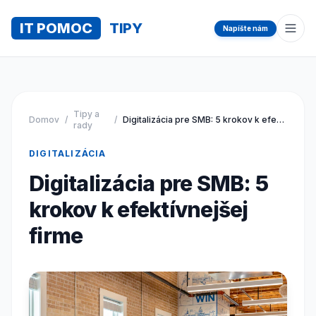
IT POMOC
TIPY
Napíšte nám
Otvo
Tipy a
Domov
/
/
Digitalizácia pre SMB: 5 krokov k efektívnejšej firme
rady
DIGITALIZÁCIA
Digitalizácia pre SMB: 5
krokov k efektívnejšej
firme