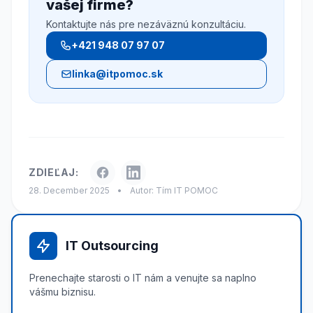
vašej firme?
Kontaktujte nás pre nezáväznú konzultáciu.
+421 948 07 97 07
linka@itpomoc.sk
ZDIEĽAJ:
28. December 2025
•
Autor: Tím IT POMOC
IT Outsourcing
Prenechajte starosti o IT nám a venujte sa naplno
vášmu biznisu.