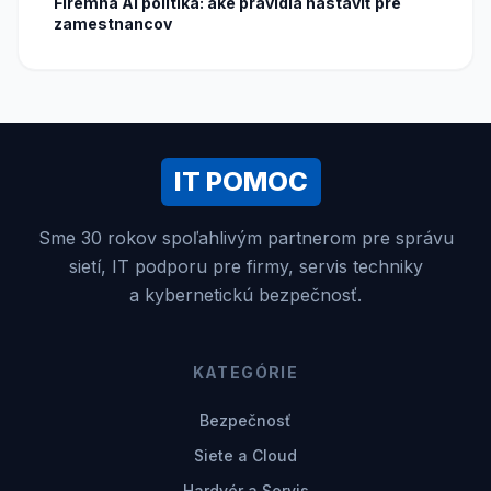
Firemná AI politika: aké pravidlá nastaviť pre
zamestnancov
IT POMOC
Sme 30 rokov spoľahlivým partnerom pre správu
sietí, IT podporu pre firmy, servis techniky
a kybernetickú bezpečnosť.
KATEGÓRIE
Bezpečnosť
Siete a Cloud
Hardvér a Servis