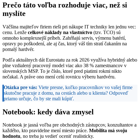
Prečo táto voľba rozhoduje viac, než si
myslíte
Väčšina majiteľov firiem rieši pri nákupe IT techniky len jednu vec:
cenu. Lenže
celkové náklady na vlastníctvo
(tzv. TCO) sú
omnoho komplexnejší príbeh. Zahŕňajú servis, výmenu batérií,
opravy po poškodení, ale aj čas, ktorý váš tím stratí čakaním na
pomalý hardvér.
Podľa aktuálnych dát Eurostatu za rok 2026 využíva hybridný alebo
plne vzdialený pracovný model viac ako 38 % zamestnancov v
slovenských MSP. To je číslo, ktoré pred piatimi rokmi nikto
nečakal. A práve ono mení celú rovnicu výberu hardvéru.
Otázka pre vás:
Viete presne, koľko pracovníkov vo vašej firme
skutočne pracuje z domu, na cestách alebo u klienta? Odpoveď
priamo určuje, čo by ste mali kúpiť.
Notebook: kedy dáva zmysel
Notebook je jasná voľba pre obchodných zástupcov, konzultantov a
každého, kto pravidelne mení miesto práce.
Mobilita má svoju
hodnotu
, no treba ju vedieť oceniť realisticky.