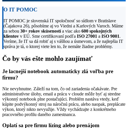
O IT POMOC
IT POMOC je slovenská IT spoločnosť so sídlom v Bratislave
(Čajakova 26), pôsobíme aj vo Viedni a Karlových Varoch. Máme
za sebou
30+ rokov skúseností
a viac ako
600 spokojných
klientov
v EÚ. Sme certifikovaní podľa
ISO 27001
a
ISO 9001
.
Veríme, že IT sa dá robiť aj s vášňou a úsmevom, a že najlepšia IT
správa je tá, o ktorej viete len to, že nemáte žiadne problémy.
Čo by vás ešte mohlo zaujímať
Je lacnejší notebook automaticky zlá voľba pre
firmu?
Nie nevyhnutne. Záleží na tom, čo od zariadenia očakávate. Pre
administratívne úlohy, email a prácu v cloude môže byť aj stredne
výkonný notebook plne postačujúci. Problém nastáva vtedy, keď
kúpite podvýkonný stroj na náročnú prácu, alebo naopak, preplácate
výkon, ktorý nikto nevyužije. Vždy vychádzajte z konkrétneho
pracovného profilu daného zamestnanca.
Oplatí sa pre firmu lízing alebo prenájom