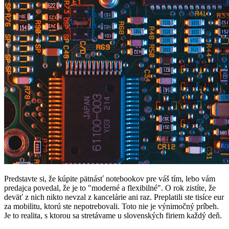
Predstavte si, že kúpite pätnásť notebookov pre váš tím, lebo vám
predajca povedal, že je to "moderné a flexibilné". O rok zistíte, že
deväť z nich nikto nevzal z kancelárie ani raz. Preplatili ste tisíce eur
za mobilitu, ktorú ste nepotrebovali. Toto nie je výnimočný príbeh.
Je to realita, s ktorou sa stretávame u slovenských firiem každý deň.