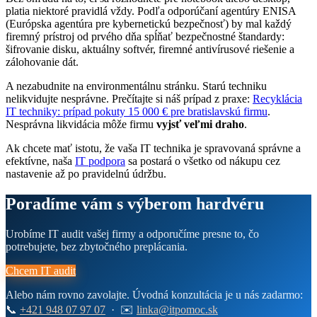
platia niektoré pravidlá vždy. Podľa odporúčaní agentúry ENISA
(Európska agentúra pre kybernetickú bezpečnosť) by mal každý
firemný prístroj od prvého dňa spĺňať bezpečnostné štandardy:
šifrovanie disku, aktuálny softvér, firemné antivírusové riešenie a
zálohovanie dát.
A nezabudnite na environmentálnu stránku. Starú techniku
nelikvidujte nesprávne. Prečítajte si náš prípad z praxe:
Recyklácia
IT techniky: prípad pokuty 15 000 € pre bratislavskú firmu
.
Nesprávna likvidácia môže firmu
vyjsť veľmi draho
.
Ak chcete mať istotu, že vaša IT technika je spravovaná správne a
efektívne, naša
IT podpora
sa postará o všetko od nákupu cez
nastavenie až po pravidelnú údržbu.
Poradíme vám s výberom hardvéru
Urobíme IT audit vašej firmy a odporučíme presne to, čo
potrebujete, bez zbytočného preplácania.
Chcem IT audit
Alebo nám rovno zavolajte. Úvodná konzultácia je u nás zadarmo:
📞
+421 948 07 97 07
· ✉️
linka@itpomoc.sk