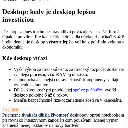
Desktop: kedy je desktop lepšou
investíciou
Desktop sa dnes trochu nespravodlivo považuje za "starší" formát.
Opak je pravdou. Pre kancelárie, kde ľudia trávia pri počítači 6 až 8
hodín denne, je desktop
výrazne lepšia voľba
z pohľadu výkonu aj
ekonomiky.
Kde desktop víťazí
Vyšší výkon za rovnakú cenu: za rovnaký rozpočet dostanete
rýchlejší procesor, viac RAM aj úložiska.
Jednoduchá a lacnejšia opraviteľnosť: komponenty sa dajú
vymeniť jednotlivo.
Dlhšia životnosť: pri pravidelnej
správe počítačov
vydrží
desktop pokojne 6 až 8 rokov.
Menšie bezpečnostné riziko: zariadenie zostáva v kancelárii.
2× dlhšie
Priemerne
dvakrát dlhšia životnosť
desktopov oproti notebookom
pri rovnako intenzívnom kancelárskom používaní. Menej výmen
znamená menej nákladov na nový hardvér.