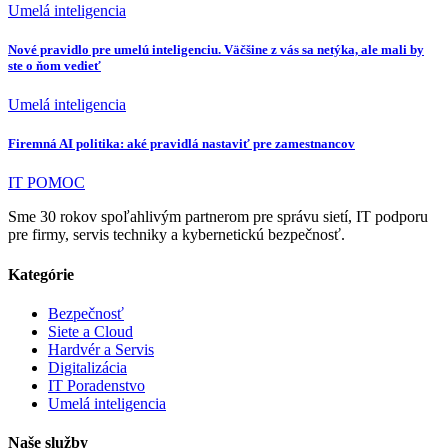
Umelá inteligencia
Nové pravidlo pre umelú inteligenciu. Väčšine z vás sa netýka, ale mali by
ste o ňom vedieť
Umelá inteligencia
Firemná AI politika: aké pravidlá nastaviť pre zamestnancov
IT POMOC
Sme 30 rokov spoľahlivým partnerom pre správu sietí, IT podporu
pre firmy, servis techniky a kybernetickú bezpečnosť.
Kategórie
Bezpečnosť
Siete a Cloud
Hardvér a Servis
Digitalizácia
IT Poradenstvo
Umelá inteligencia
Naše služby