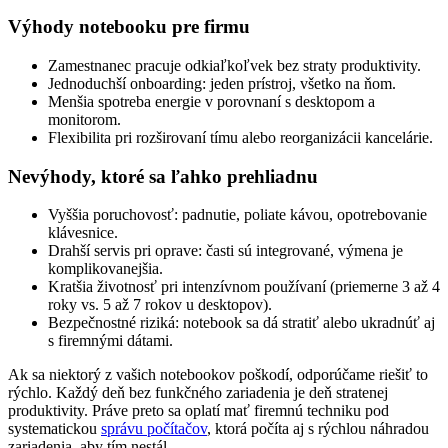
Výhody notebooku pre firmu
Zamestnanec pracuje odkiaľkoľvek bez straty produktivity.
Jednoduchší onboarding: jeden prístroj, všetko na ňom.
Menšia spotreba energie v porovnaní s desktopom a
monitorom.
Flexibilita pri rozširovaní tímu alebo reorganizácii kancelárie.
Nevýhody, ktoré sa ľahko prehliadnu
Vyššia poruchovosť: padnutie, poliate kávou, opotrebovanie
klávesnice.
Drahší servis pri oprave: časti sú integrované, výmena je
komplikovanejšia.
Kratšia životnosť pri intenzívnom používaní (priemerne 3 až 4
roky vs. 5 až 7 rokov u desktopov).
Bezpečnostné riziká: notebook sa dá stratiť alebo ukradnúť aj
s firemnými dátami.
Ak sa niektorý z vašich notebookov poškodí, odporúčame riešiť to
rýchlo. Každý deň bez funkčného zariadenia je deň stratenej
produktivity. Práve preto sa oplatí mať firemnú techniku pod
systematickou
správu počítačov
, ktorá počíta aj s rýchlou náhradou
zariadenia, aby tím nestál.