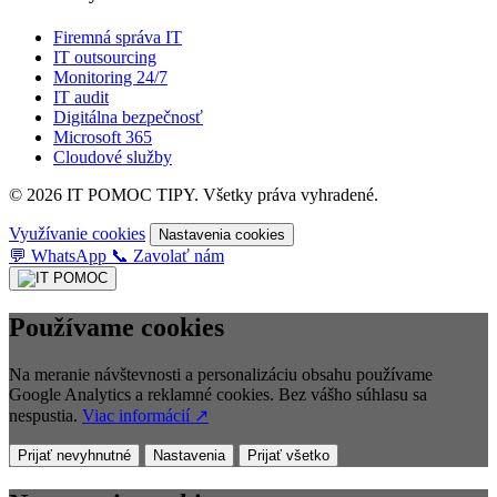
Firemná správa IT
IT outsourcing
Monitoring 24/7
IT audit
Digitálna bezpečnosť
Microsoft 365
Cloudové služby
© 2026 IT POMOC TIPY. Všetky práva vyhradené.
Využívanie cookies
Nastavenia cookies
💬
WhatsApp
📞
Zavolať nám
Používame cookies
Na meranie návštevnosti a personalizáciu obsahu používame
Google Analytics a reklamné cookies. Bez vášho súhlasu sa
nespustia.
Viac informácií ↗
Prijať nevyhnutné
Nastavenia
Prijať všetko