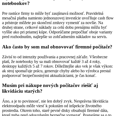
notebookov?
Pre rastúce firmy to môže byť zaujímavá možnosť. Pravidelná
mesačná platba namiesto jednorazovej investície uvoľňuje cash flow
a prístroje môžete po skončení zmluvy vymeniť za novšie. Na
druhej strane, celkové náklady za celú dobu prenájmu môžu byť
vyššie ako pri priamej kúpe. Odporúčame prepočítať oboje varianty
pred rozhodnutím, najlepšie so zohľadnením nákladov na servis.
Ako často by som mal obnovovať firemné počítače?
Závisí to od intenzity používania a pracovnej záťaže. Všeobecne
platí, že notebooky by sa mali obnovovať každé 3 až 4 roky,
desktopy každých 5 až 7 rokov. Dôležitejšie ako vek je však výkon:
ak stroj spomaľuje prácu, generuje chyby alebo ho výrobca prestal
podporovať bezpečnostnými aktualizáciami, je čas konať.
Musím pri nákupe nových počítačov riešiť aj
likvidáciu starých?
Áno, a je to povinnosť, nie len dobrý zvyk. Nesprávna likvidácia
elektroodpadu môže viesť k pokutám od inšpekcie životného
prostredia. Okrem toho, staré pevné disky obsahujú firemné dáta,
ktoré treba pred odovzdaním bezpečne vymazať. Postaráme sa o to