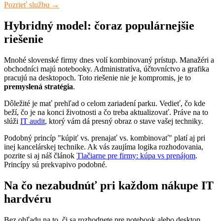
Pozrieť službu →
Hybridný model: čoraz populárnejšie
riešenie
Mnohé slovenské firmy dnes volí kombinovaný prístup. Manažéri a
obchodníci majú notebooky. Administratíva, účtovníctvo a grafika
pracujú na desktopoch. Toto riešenie nie je kompromis, je to
premyslená stratégia
.
Dôležité je mať prehľad o celom zariadení parku. Vedieť, čo kde
beží, čo je na konci životnosti a čo treba aktualizovať. Práve na to
slúži
IT audit
, ktorý vám dá presný obraz o stave vašej techniky.
Podobný princíp "kúpiť vs. prenajať vs. kombinovať" platí aj pri
inej kancelárskej technike. Ak vás zaujíma logika rozhodovania,
pozrite si aj náš článok
Tlačiarne pre firmy: kúpa vs prenájom
.
Princípy sú prekvapivo podobné.
Na čo nezabudnúť pri každom nákupe IT
hardvéru
Bez ohľadu na to, či sa rozhodnete pre notebook alebo desktop,