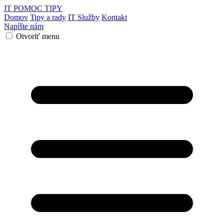
IT POMOC
TIPY
Domov
Tipy a rady
IT Služby
Kontakt
Napíšte nám
Otvoriť menu