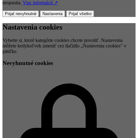
nespustia.
Viac informácií ↗
Prijať nevyhnutné
Nastavenia
Prijať všetko
Nastavenia cookies
Vyberte si, ktoré kategórie cookies chcete povoliť. Nastavenia
môžete kedykoľvek zmeniť cez tlačidlo „Nastavenia cookies" v
pätičke.
Nevyhnutné cookies