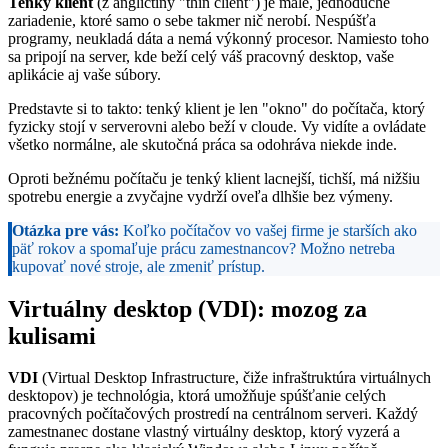
Tenký klient
(z angličtiny "thin client") je malé, jednoduché
zariadenie, ktoré samo o sebe takmer nič nerobí. Nespúšťa
programy, neukladá dáta a nemá výkonný procesor. Namiesto toho
sa pripojí na server, kde beží celý váš pracovný desktop, vaše
aplikácie aj vaše súbory.
Predstavte si to takto: tenký klient je len "okno" do počítača, ktorý
fyzicky stojí v serverovni alebo beží v cloude. Vy vidíte a ovládate
všetko normálne, ale skutočná práca sa odohráva niekde inde.
Oproti bežnému počítaču je tenký klient lacnejší, tichší, má nižšiu
spotrebu energie a zvyčajne vydrží oveľa dlhšie bez výmeny.
Otázka pre vás:
Koľko počítačov vo vašej firme je starších ako
päť rokov a spomaľuje prácu zamestnancov? Možno netreba
kupovať nové stroje, ale zmeniť prístup.
Virtuálny desktop (VDI): mozog za
kulisami
VDI
(Virtual Desktop Infrastructure, čiže infraštruktúra virtuálnych
desktopov) je technológia, ktorá umožňuje spúšťanie celých
pracovných počítačových prostredí na centrálnom serveri. Každý
zamestnanec dostane vlastný virtuálny desktop, ktorý vyzerá a