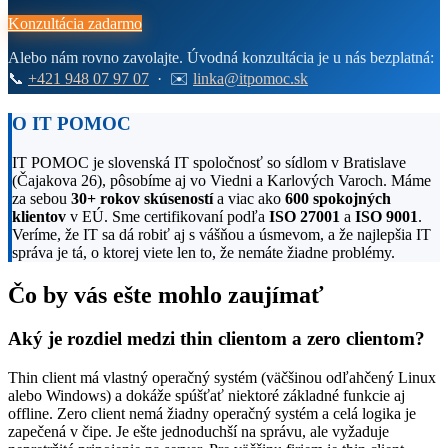
Konzultácia zadarmo
Alebo nám rovno zavolajte. Úvodná konzultácia je u nás bezplatná:
📞
+421 948 07 97 07
· ✉️
linka@itpomoc.sk
O IT POMOC
IT POMOC je slovenská IT spoločnosť so sídlom v Bratislave
(Čajakova 26), pôsobíme aj vo Viedni a Karlových Varoch. Máme
za sebou
30+ rokov skúseností
a viac ako
600 spokojných
klientov
v EÚ. Sme certifikovaní podľa
ISO 27001
a
ISO 9001
.
Veríme, že IT sa dá robiť aj s vášňou a úsmevom, a že najlepšia IT
správa je tá, o ktorej viete len to, že nemáte žiadne problémy.
Čo by vás ešte mohlo zaujímať
Aký je rozdiel medzi thin clientom a zero clientom?
Thin client má vlastný operačný systém (väčšinou odľahčený Linux
alebo Windows) a dokáže spúšťať niektoré základné funkcie aj
offline. Zero client nemá žiadny operačný systém a celá logika je
zapečená v čipe. Je ešte jednoduchší na správu, ale vyžaduje