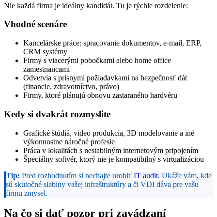
Nie každá firma je ideálny kandidát. Tu je rýchle rozdelenie:
Vhodné scenáre
Kancelárske práce: spracovanie dokumentov, e-mail, ERP,
CRM systémy
Firmy s viacerými pobočkami alebo home office
zamestnancami
Odvetvia s prísnymi požiadavkami na bezpečnosť dát
(financie, zdravotníctvo, právo)
Firmy, ktoré plánujú obnovu zastaraného hardvéru
Kedy si dvakrát rozmyslite
Grafické štúdiá, video produkcia, 3D modelovanie a iné
výkonnostne náročné profesie
Práca v lokalitách s nestabilným internetovým pripojením
Špeciálny softvér, ktorý nie je kompatibilný s virtualizáciou
Tip:
Pred rozhodnutím si nechajte urobiť
IT audit
. Ukáže vám, kde
sú skutočné slabiny vašej infraštruktúry a či VDI dáva pre vašu
firmu zmysel.
Na čo si dať pozor pri zavádzaní