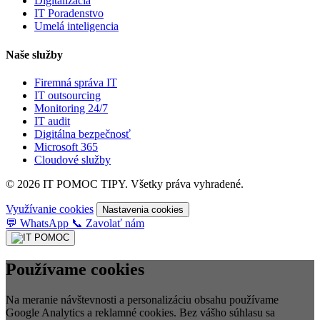
Digitalizácia
IT Poradenstvo
Umelá inteligencia
Naše služby
Firemná správa IT
IT outsourcing
Monitoring 24/7
IT audit
Digitálna bezpečnosť
Microsoft 365
Cloudové služby
© 2026 IT POMOC TIPY. Všetky práva vyhradené.
Využívanie cookies
Nastavenia cookies
💬
WhatsApp
📞
Zavolať nám
Používame cookies
Na meranie návštevnosti a personalizáciu obsahu používame
Google Analytics a reklamné cookies. Bez vášho súhlasu sa