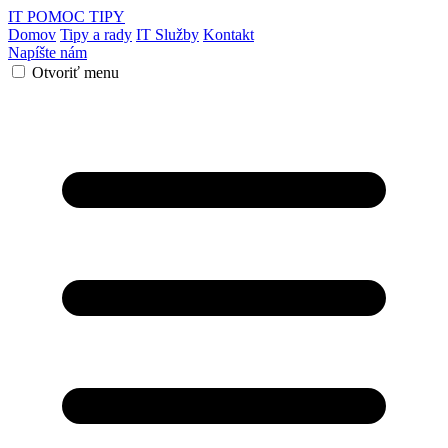
IT POMOC
TIPY
Domov
Tipy a rady
IT Služby
Kontakt
Napíšte nám
Otvoriť menu