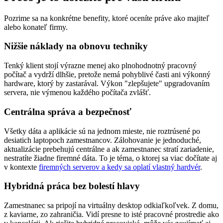
Pozrime sa na konkrétne benefity, ktoré oceníte práve ako majiteľ
alebo konateľ firmy.
Nižšie náklady na obnovu techniky
Tenký klient stojí výrazne menej ako plnohodnotný pracovný
počítač a vydrží dlhšie, pretože nemá pohyblivé časti ani výkonný
hardware, ktorý by zastarával. Výkon "zlepšujete" upgradovaním
servera, nie výmenou každého počítača zvlášť.
Centrálna správa a bezpečnosť
Všetky dáta a aplikácie sú na jednom mieste, nie roztrúsené po
desiatich laptopoch zamestnancov. Zálohovanie je jednoduché,
aktualizácie prebehujú centrálne a ak zamestnanec stratí zariadenie,
nestratíte žiadne firemné dáta. To je téma, o ktorej sa viac dočítate aj
v kontexte
firemných serverov a kedy sa oplatí vlastný hardvér
.
Hybridná práca bez bolestí hlavy
Zamestnanec sa pripojí na virtuálny desktop odkiaľkoľvek. Z domu,
z kaviarne, zo zahraničia. Vidí presne to isté pracovné prostredie ako