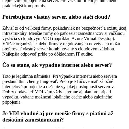
nepretržité pripojenie na server. Pre väčšinu firiem je thin client
praktickejší kompromis.
Potrebujeme vlastný server, alebo stačí cloud?
Závisí to od veľkosti firmy, požiadaviek na bezpečnosť a existujúcej
infraštruktúry. Menšie firmy do päťdesiat zamestnancov si väčšinou
vystačia s cloudovým VDI (napríklad Azure Virtual Desktop).
Väčšie organizácie alebo firmy v regulovaných odvetviach môžu
preferovať vlastný server kombinovaný s cloudovým zálohou.
Najlepšia odpoveď príde po dôkladnom IT audite.
Čo sa stane, ak vypadne internet alebo server?
Toto je legitímna námietka. Pri výpadku internetu alebo servera
prestanú thin clienty fungovať. Preto je kľúčové mať záložné
internetové pripojenie a riešenie vysokej dostupnosti serverov.
Dobrý dodávateľ VDI vám vždy navrhne aj plán pre prípad
výpadku, vrátane možnosti lokálneho cache alebo záložného
pripojenia.
Je VDI vhodné aj pre menšie firmy s piatimi až
desiatimi zamestnancami?