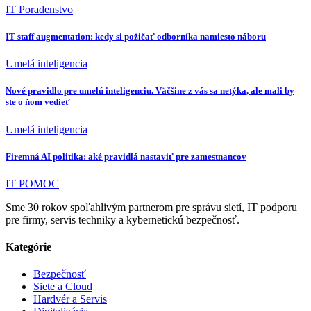
IT Poradenstvo
IT staff augmentation: kedy si požičať odborníka namiesto náboru
Umelá inteligencia
Nové pravidlo pre umelú inteligenciu. Väčšine z vás sa netýka, ale mali by
ste o ňom vedieť
Umelá inteligencia
Firemná AI politika: aké pravidlá nastaviť pre zamestnancov
IT POMOC
Sme 30 rokov spoľahlivým partnerom pre správu sietí, IT podporu
pre firmy, servis techniky a kybernetickú bezpečnosť.
Kategórie
Bezpečnosť
Siete a Cloud
Hardvér a Servis