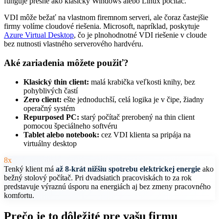
funguje presne ako klasický Windows alebo Linux počítač.
VDI môže bežať na vlastnom firemnom serveri, ale čoraz častejšie
firmy volíme cloudové riešenia. Microsoft, napríklad, poskytuje
Azure Virtual Desktop
, čo je plnohodnotné VDI riešenie v cloude
bez nutnosti vlastného serverového hardvéru.
Aké zariadenia môžete použiť?
Klasický thin client:
malá krabička veľkosti knihy, bez
pohyblivých častí
Zero client:
ešte jednoduchší, celá logika je v čipe, žiadny
operačný systém
Repurposed PC:
starý počítač prerobený na thin client
pomocou špeciálneho softvéru
Tablet alebo notebook:
cez VDI klienta sa pripája na
virtuálny desktop
8x
Tenký klient má
až 8-krát nižšiu spotrebu elektrickej energie
ako
bežný stolový počítač. Pri dvadsiatich pracoviskách to za rok
predstavuje výraznú úsporu na energiách aj bez zmeny pracovného
komfortu.
Prečo je to dôležité pre vašu firmu