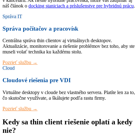
v kancelárii. Ak riešite hybridné pracoviská, môže vás zaujímať aj
náš článok o
docking staniciach a príslušenstve pre hybridnú prácu
.
Správa IT
Správa počítačov a pracovísk
Centrálna správa thin clientov aj virtuálnych desktopov.
Aktualizácie, monitorovanie a riešenie problémov bez toho, aby ste
museli volať technika ku každému stolu.
Pozrieť službu →
Cloud
Cloudové riešenia pre VDI
Virtuálne desktopy v cloude bez vlastného servera. Platíte len za to,
čo skutočne využívate, a škálujete podľa rastu firmy.
Pozrieť službu →
Kedy sa thin client riešenie oplatí a kedy
nie?