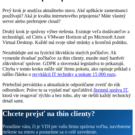
Prvý krok je analýza aktuálneho stavu. Aké aplikácie zamestnanci
používajú? Aká je kvalita internetového pripojenia? Máte vlastný
server alebo preferujete cloud?
Druhý krok je správny výber riešenia. Existuje veľa dodávateľov a
technológií, od Citrix a VMware Horizon až po Microsoft Azure
Virtual Desktop. Každé má svoje silné stránky a licenčnú politiku.
Nezabúdajte ani na fyzickú likvidáciu starých počítačov. Ak
vymeníte dvadsať počítačov za thin clienty, musíte starý hardvér
zlikvidovať správne. GDPR a slovenská legislatíva to prikazujú.
Chyba v tomto kroku môže stáť firmu pokutu, ako opisuje príklad z
nášho článku o
recyklácii IT techniky a pokute 15 000 euro
.
Priebežnú prevádzku a aktualizácie odporúčame zveriť do rúk
odborníkov. Práve tu sa vyplatí mať spoľahlivú
firemnú správu IT
,
ktorá vie reagovať rýchlo a bez toho, aby ste riešili každý technický
detail sami.
Chcete prejsť na thin clienty?
Poradíme vám, či je VDI pre vašu firmu správna voľba, navrhneme
riešenie na mieru a postaráme sa o celé zavedenie.