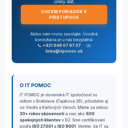
úniky dát.
CHCEM PORIADOK V
PRÍSTUPOCH
Alebo nám rovno zavolajte. Úvodná
konzultácia je u nás bezplatná:
📞
+421 948 07 97 07
· ✉️
linka@itpomoc.sk
O IT POMOC
IT POMOC je slovenská IT spoločnosť so
sídlom v Bratislave (Čajakova 26), pôsobíme aj
vo Viedni a Karlových Varoch. Máme za sebou
30+ rokov skúseností
a viac ako
600
spokojných klientov
v EÚ. Sme certifikovaní
podľa
ISO 27001
a
ISO 9001
. Veríme, že IT sa