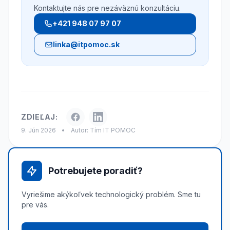
Kontaktujte nás pre nezáväznú konzultáciu.
+421 948 07 97 07
linka@itpomoc.sk
ZDIEĽAJ:
9. Jún 2026
•
Autor: Tím IT POMOC
Potrebujete poradiť?
Vyriešime akýkoľvek technologický problém. Sme tu
pre vás.