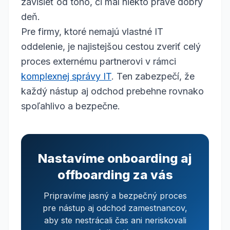
závisieť od toho, či mal niekto práve dobrý
deň.
Pre firmy, ktoré nemajú vlastné IT
oddelenie, je najistejšou cestou zveriť celý
proces externému partnerovi v rámci
komplexnej správy IT
. Ten zabezpečí, že
každý nástup aj odchod prebehne rovnako
spoľahlivo a bezpečne.
Nastavíme onboarding aj
offboarding za vás
Pripravíme jasný a bezpečný proces
pre nástup aj odchod zamestnancov,
aby ste nestrácali čas ani neriskovali