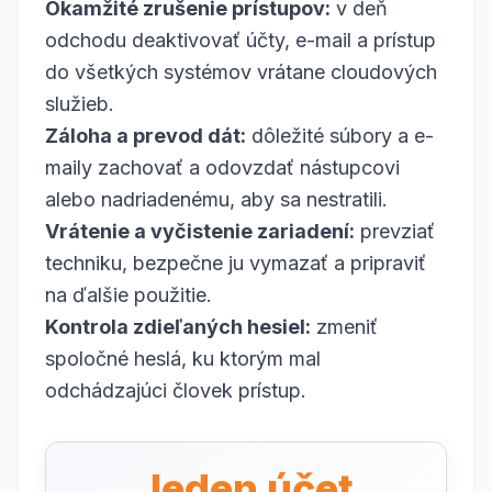
Okamžité zrušenie prístupov:
v deň
odchodu deaktivovať účty, e-mail a prístup
do všetkých systémov vrátane cloudových
služieb.
Záloha a prevod dát:
dôležité súbory a e-
maily zachovať a odovzdať nástupcovi
alebo nadriadenému, aby sa nestratili.
Vrátenie a vyčistenie zariadení:
prevziať
techniku, bezpečne ju vymazať a pripraviť
na ďalšie použitie.
Kontrola zdieľaných hesiel:
zmeniť
spoločné heslá, ku ktorým mal
odchádzajúci človek prístup.
Jeden účet