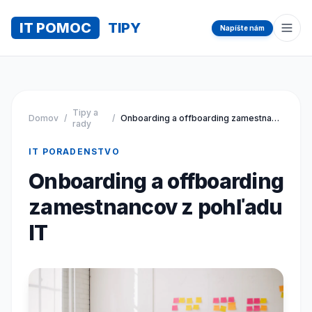
IT POMOC
TIPY
Napíšte nám
Otvo
Tipy a
Domov
/
/
Onboarding a offboarding zamestnancov z pohľadu IT
rady
IT PORADENSTVO
Onboarding a offboarding
zamestnancov z pohľadu
IT