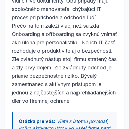
vidí citlivé dokumenty. Oba prípady majú
spoločného menovateľa: chýbajúci IT
proces pri príchode a odchode ľudí.
Prečo na tom záleží viac, než sa zdá
Onboarding a offboarding sa zvyknú vnímať
ako úloha pre personalistiku. No ich IT časť
rozhoduje o produktivite aj o bezpečnosti.
Zle zvládnutý nástup stojí firmu stratený čas
a zlý prvý dojem. Zle zvládnutý odchod je
priame bezpečnostné riziko. Bývalý
zamestnanec s aktívnym prístupom je
jednou z najčastejších a najprehliadanejších
dier vo firemnej ochrane.
Otázka pre vás:
Viete s istotou povedať,
koľko aktívnych účtov vo vašej firme patrí