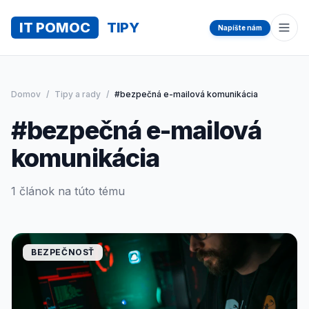
IT POMOC
TIPY
Napíšte nám
Otvo
Domov
/
Tipy a rady
/
#bezpečná e-mailová komunikácia
#bezpečná e-mailová
komunikácia
1 článok na túto tému
BEZPEČNOSŤ