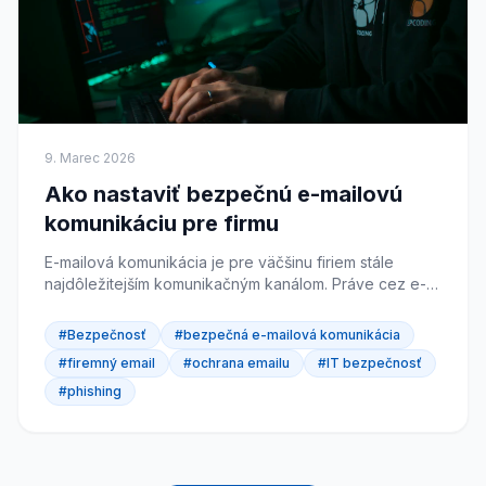
9. Marec 2026
Ako nastaviť bezpečnú e-mailovú
komunikáciu pre firmu
E-mailová komunikácia je pre väčšinu firiem stále
najdôležitejším komunikačným kanálom. Práve cez e-
mail však prichádza až 90% kybernetických útokov.
Nesprávne...
#Bezpečnosť
#bezpečná e-mailová komunikácia
#firemný email
#ochrana emailu
#IT bezpečnosť
#phishing