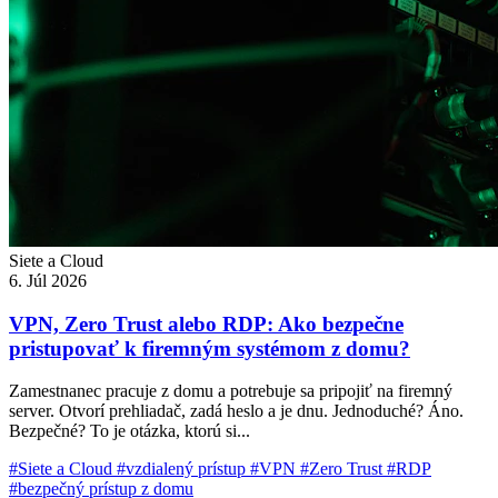
Siete a Cloud
6. Júl 2026
VPN, Zero Trust alebo RDP: Ako bezpečne
pristupovať k firemným systémom z domu?
Zamestnanec pracuje z domu a potrebuje sa pripojiť na firemný
server. Otvorí prehliadač, zadá heslo a je dnu. Jednoduché? Áno.
Bezpečné? To je otázka, ktorú si...
#Siete a Cloud
#vzdialený prístup
#VPN
#Zero Trust
#RDP
#bezpečný prístup z domu