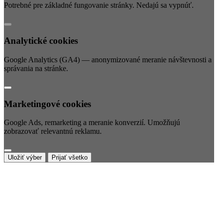
Potrebné pre základné fungovanie stránky. Nedajú sa vypnúť.
Analytické cookies
Google Analytics (GA4) — anonymizované meranie návštevnosti a
správania na stránke.
Marketingové cookies
Google Ads, remarketing a meranie konverzií. Umožňujú
zobrazovať relevantnú reklamu.
Uložiť výber
Prijať všetko