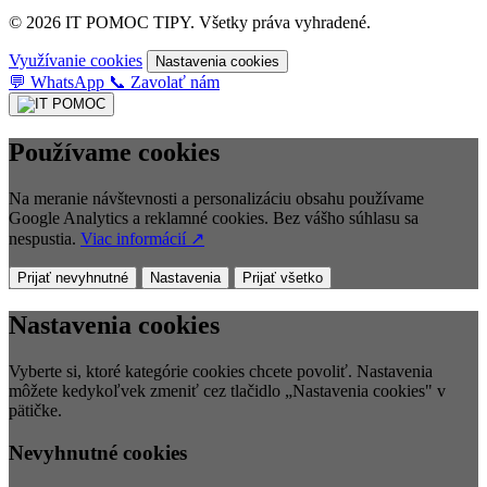
© 2026 IT POMOC TIPY. Všetky práva vyhradené.
Využívanie cookies
Nastavenia cookies
💬
WhatsApp
📞
Zavolať nám
Používame cookies
Na meranie návštevnosti a personalizáciu obsahu používame
Google Analytics a reklamné cookies. Bez vášho súhlasu sa
nespustia.
Viac informácií ↗
Prijať nevyhnutné
Nastavenia
Prijať všetko
Nastavenia cookies
Vyberte si, ktoré kategórie cookies chcete povoliť. Nastavenia
môžete kedykoľvek zmeniť cez tlačidlo „Nastavenia cookies" v
pätičke.
Nevyhnutné cookies