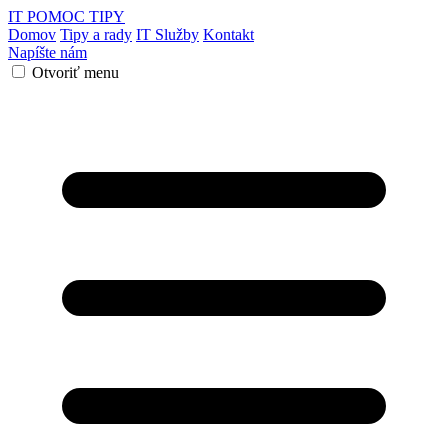
IT POMOC
TIPY
Domov
Tipy a rady
IT Služby
Kontakt
Napíšte nám
Otvoriť menu