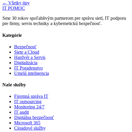
← Všetky tipy
IT POMOC
Sme 30 rokov spoľahlivým partnerom pre správu sietí, IT podporu
pre firmy, servis techniky a kybernetickú bezpečnosť.
Kategórie
Bezpečnosť
Siete a Cloud
Hardvér a Servis
Digitalizácia
IT Poradenstvo
Umelá inteligencia
Naše služby
Firemná správa IT
IT outsourcing
Monitoring 24/7
IT audit
Digitálna bezpečnosť
Microsoft 365
Cloudové služby