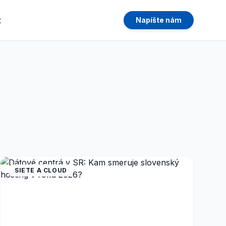
t
Napíšte nám
SIETE A CLOUD