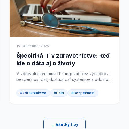
15. December 2025
Špecifiká IT v zdravotníctve: keď
ide o dáta aj o životy
V zdravotníctve musí IT fungovať bez výpadkov:
bezpečnosť dát, dostupnosť systémov a odolnosť
voči ransomvéru.
#Zdravotníctvo
#Dáta
#Bezpečnosť
← Všetky tipy