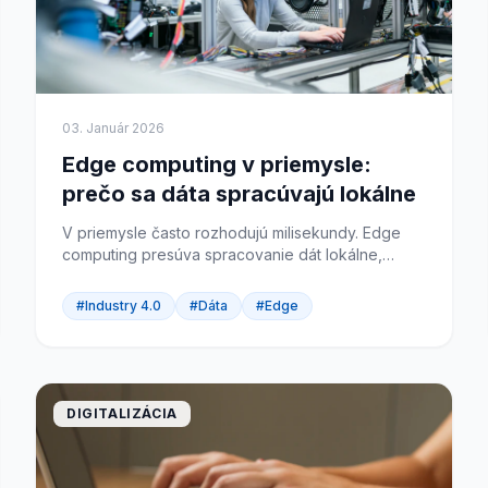
03. Január 2026
Edge computing v priemysle:
prečo sa dáta spracúvajú lokálne
V priemysle často rozhodujú milisekundy. Edge
computing presúva spracovanie dát lokálne,
bližšie k strojom.
#Industry 4.0
#Dáta
#Edge
DIGITALIZÁCIA