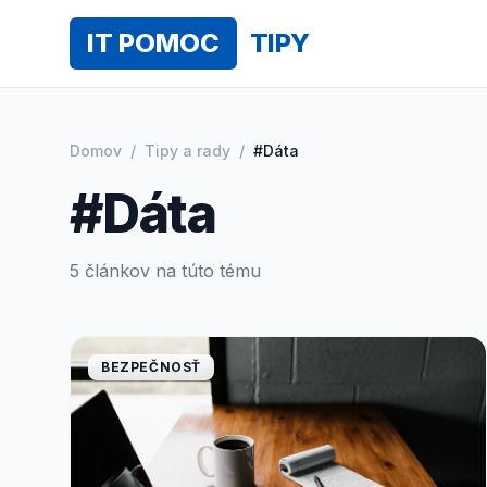
IT POMOC
TIPY
Domov
/
Tipy a rady
/
#Dáta
#Dáta
5 článkov na túto tému
BEZPEČNOSŤ