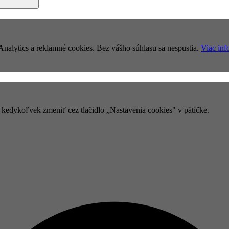
nalytics a reklamné cookies. Bez vášho súhlasu sa nespustia.
Viac inf
e kedykoľvek zmeniť cez tlačidlo „Nastavenia cookies" v pätičke.