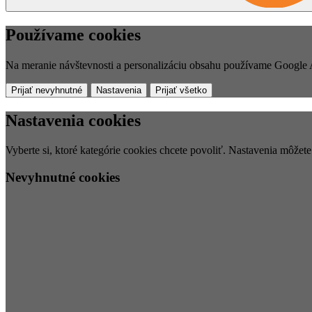
Používame cookies
Na meranie návštevnosti a personalizáciu obsahu používame Google A
Prijať nevyhnutné
Nastavenia
Prijať všetko
Nastavenia cookies
Vyberte si, ktoré kategórie cookies chcete povoliť. Nastavenia môžet
Nevyhnutné cookies