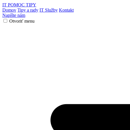
IT POMOC
TIPY
Domov
Tipy a rady
IT Služby
Kontakt
Napíšte nám
Otvoriť menu