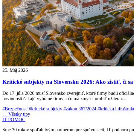
25. Máj 2026
Kritické subjekty na Slovensku 2026: Ako zistiť, či sa
Do 17. júla 2026 musí Slovensko zverejniť, ktoré firmy budú oficiáln
povinnosti čakajú vybrané firmy a čo má zmysel urobiť už teraz...
#Bezpečnosť
#kritické subjekty
#zákon 367/2024
#kritická infraštru
← Všetky tipy
IT POMOC
Sme 30 rokov spoľahlivým partnerom pre správu sietí, IT podporu pre