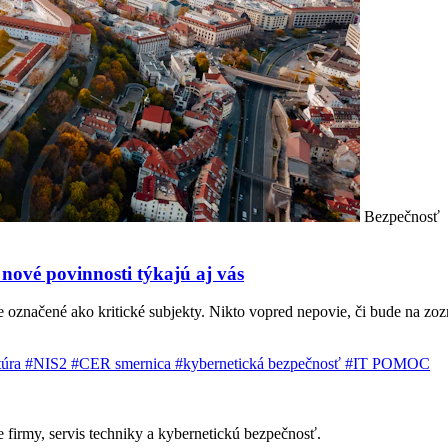
Bezpečnosť
 nové povinnosti týkajú aj vás
e označené ako kritické subjekty. Nikto vopred nepovie, či bude na zoz
ktúra
#NIS2
#CER smernica
#kybernetická bezpečnosť
#IT POMOC
 firmy, servis techniky a kybernetickú bezpečnosť.