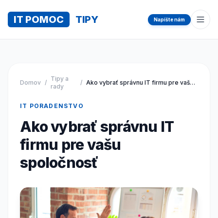
IT POMOC
TIPY
Napíšte nám
Otvo
Tipy a
Domov
/
/
Ako vybrať správnu IT firmu pre vašu spoločnosť
rady
IT PORADENSTVO
Ako vybrať správnu IT
firmu pre vašu
spoločnosť