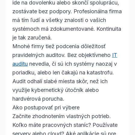
ide na dovolenku alebo skončí spoluprácu,
zostávate bez podpory. Profesionálna firma
má tím ľudí a všetky znalosti o vašich
systémoch má zdokumentované. Kontinuita
je tak zaručená.
Mnohé firmy tiež podcenia dôležitosť
pravidelných auditov. Bez objektívneho
IT
auditu
nevedia, či sú ich systémy naozaj v
poriadku, alebo len čakajú na katastrofu.
Audit odhalí slabé miesta skôr, než ich
využije kybernetický útočník alebo
hardvérová porucha.
Ako postupovať pri výbere
Začnite zhodnotením vlastných potrieb.
Koľko máte pracovných staníc? Používate
servery alebo cloud? Aké aplikácie sú pre