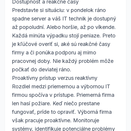
Dostupnosť a reakčné časy
Predstavte si situáciu: v pondelok ráno
spadne server a váš IT technik je dostupný
až popoludní. Alebo horšie, až po víkende.
Každá minúta výpadku stojí peniaze. Preto
je kľúčové overiť si, aké sú reakčné časy
firmy a či ponúka podporu aj mimo
pracovnej doby. Nie každý problém môže
počkať do deviatej ráno.
Proaktívny prístup verzus reaktívny
Rozdiel medzi priemernou a výbornou IT
firmou spočíva v prístupe. Priemerná firma
len hasí požiare. Keď niečo prestane
fungovať, príde to opraviť. Výborná firma
však pracuje proaktívne. Monitoruje
systémy, identifikuje potenciálne problémy