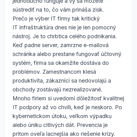
jednoducho funguje a vy sa môžete
sústrediť na to, čo vám prináša zisk.
Prečo je výber IT firmy tak kritický
IT infraštruktúra dnes nie je len pomocný
nástroj. Je to chrbtica celého podnikania.
Keď padne server, zamrzne e-mailová
schránka alebo prestane fungovať účtovný
systém, firma sa okamžite dostáva do
problémov. Zamestnancom klesá
produktivita, zákazníci sa nedovolajú a
obchody zostávajú nezrealizované.
Mnoho firiem si uvedomí dôležitosť kvalitnej
IT podpory až vo chvíli, keď je neskoro. Po
kybernetickom útoku, veľkom výpadku
alebo úniku citlivých dát. Prevencia je
pritom oveľa lacnejšia ako riešenie krízy.