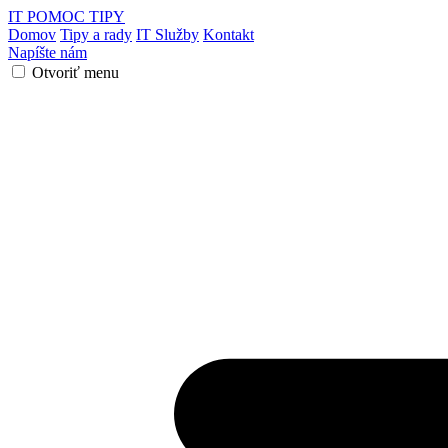
IT POMOC
TIPY
Domov
Tipy a rady
IT Služby
Kontakt
Napíšte nám
Otvoriť menu