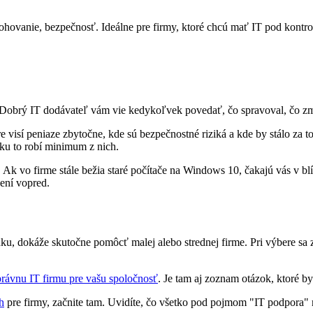
álohovanie, bezpečnosť. Ideálne pre firmy, ktoré chcú mať IT pod kontr
. Dobrý IT dodávateľ vám vie kedykoľvek povedať, čo spravoval, čo zmen
úre visí peniaze zbytočne, kde sú bezpečnostné riziká a kde by stálo za
ku to robí minimum z nich.
í. Ak vo firme stále bežia staré počítače na Windows 10, čakajú vás v b
ení vopred.
ku, dokáže skutočne pomôcť malej alebo strednej firme. Pri výbere sa z
rávnu IT firmu pre vašu spoločnosť
. Je tam aj zoznam otázok, ktoré b
h
pre firmy, začnite tam. Uvidíte, čo všetko pod pojmom "IT podpora" m