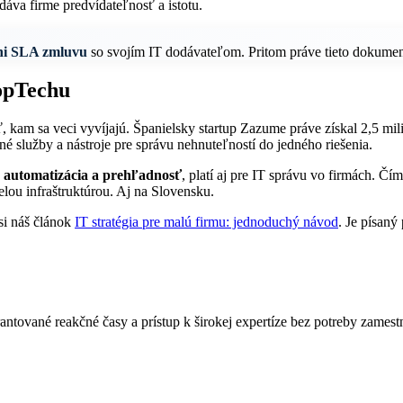
áva firme predvídateľnosť a istotu.
ani SLA zmluvu
so svojím IT dodávateľom. Pritom práve tieto dokumenty
ropTechu
 kam sa veci vyvíjajú. Španielsky startup Zazume práve získal 2,5 mili
é služby a nástroje pre správu nehnuteľností do jedného riešenia.
, automatizácia a prehľadnosť
, platí aj pre IT správu vo firmách. Čí
lou infraštruktúrou. Aj na Slovensku.
 si náš článok
IT stratégia pre malú firmu: jednoduchý návod
. Je písaný
rantované reakčné časy a prístup k širokej expertíze bez potreby zamestn