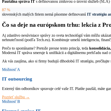
Paušálna správa IT
s definovanou zmluvou o úrovni služieb (SLA) d
87 %
slovenských malých firiem nemá písomne definovanú
IT stratégiu 
Čo sa deje na európskom trhu: lekcia z P
Aj zdanlivo nesúvisiace správy zo sveta technológií vám môžu ukázať,
nehnuteľností (podľa Tech.eu). Kombinuje umelú inteligenciu, finančn
Prečo to spomíname? Pretože presne tento princíp, teda
konsolidácia
Moderná IT správa smeruje k unifikácii a digitálnemu prehľadu nad ce
Ak vás zaujíma, ako si firmy budujú dlhodobú IT stratégiu, prečítajte
Možnosť A
IT outsourcing
Externý tím odborníkov spravuje celé vaše IT. Platíte paušál, máte ga
Pozrieť službu →
Možnosť B