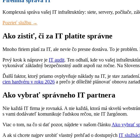
Firemná správa IT
Komplexná správa vašej IT infraštruktúry: siete, servery, počítače, z
Pozrieť službu →
Ako zistiť, či za IT platíte správne
Mnoho firiem platí za IT, ale nevie čo presne dostáva. To je problém
Prvý krok k náprave je
IT audit
. Ten odhalí, kde vo vašej infraštrukt
vykonávať základný bezpečnostný audit aspoň raz ročne. Na Slovens
Ďalší faktor, ktorý priamo ovplyvňuje náklady na IT, je stav zariaden
cien hardvéru v roku 2026
a prečo je dôležité plánovať obnovu zariad
Ako vybrať správneho IT partnera
Nie každá IT firma je rovnaká. A nie každá, ktorá má skvelú webstrán
s vami dodávateľ komunikuje ľudskou rečou, nie IT žargónom.
Viac o tom, na čo si dať pozor, nájdete v našom článku
Ako vybrať sp
A ak si chcete najprv urobiť vlastný prehľad o dostupných
IT službác