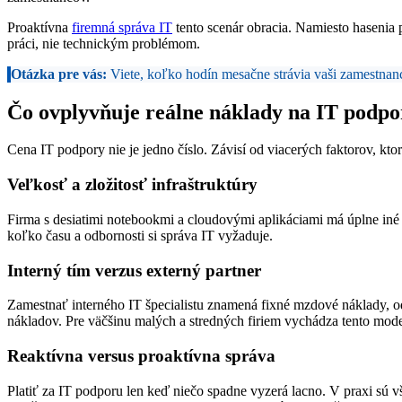
Proaktívna
firemná správa IT
tento scenár obracia. Namiesto hasenia p
práci, nie technickým problémom.
Otázka pre vás:
Viete, koľko hodín mesačne strávia vaši zamestnanc
Čo ovplyvňuje reálne náklady na IT podpo
Cena IT podpory nie je jedno číslo. Závisí od viacerých faktorov, ktor
Veľkosť a zložitosť infraštruktúry
Firma s desiatimi notebookmi a cloudovými aplikáciami má úplne in
koľko času a odbornosti si správa IT vyžaduje.
Interný tím verzus externý partner
Zamestnať interného IT špecialistu znamená fixné mzdové náklady, od
nákladov. Pre väčšinu malých a stredných firiem vychádza tento model 
Reaktívna versus proaktívna správa
Platiť za IT podporu len keď niečo spadne vyzerá lacno. V praxi sú 