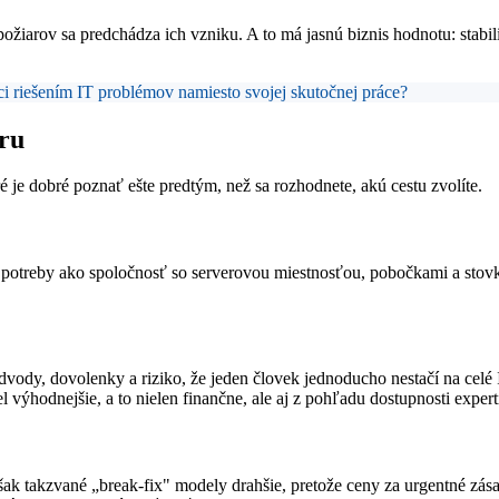
ožiarov sa predchádza ich vzniku. A to má jasnú biznis hodnotu: stabili
i riešením IT problémov namiesto svojej skutočnej práce?
ru
é je dobré poznať ešte predtým, než sa rozhodnete, akú cestu zvolíte.
é potreby ako spoločnosť so serverovou miestnosťou, pobočkami a sto
vody, dovolenky a riziko, že jeden človek jednoducho nestačí na celé
výhodnejšie, a to nielen finančne, ale aj z pohľadu dostupnosti expert
však takzvané „break-fix" modely drahšie, pretože ceny za urgentné zás