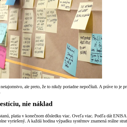
o netajomstvo, ale preto, že to nikdy poriadne nepočítali. A práve to j
.
stíciu, nie náklad
 nastanú, platia v konečnom dôsledku viac. Oveľa viac. Podľa dát ENIS
 plne vyriešený. A každá hodina výpadku systémov znamená reálne stra