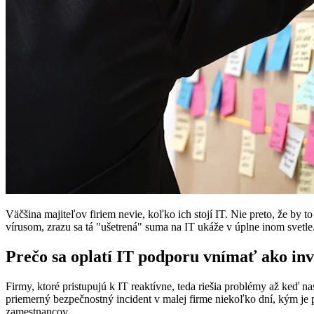
Väčšina majiteľov firiem nevie, koľko ich stojí IT. Nie preto, že by t
vírusom, zrazu sa tá "ušetrená" suma na IT ukáže v úplne inom svetle
Prečo sa oplatí IT podporu vnímať ako inve
Firmy, ktoré pristupujú k IT reaktívne, teda riešia problémy až keď
priemerný bezpečnostný incident v malej firme niekoľko dní, kým je
zamestnancov.