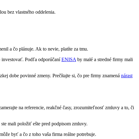
olou bez vlastného oddelenia.
il a čo plánuje. Ak to nevie, platíte za tmu.
 to investovať. Podľa odporúčaní
ENISA
by malé a stredné firmy mali
lízkej dobe povinné zmeny. Prečítajte si, čo pre firmy znamená
nárast
amerajte na referencie, reakčné časy, zrozumiteľnosť zmluvy a to, či
y ste mali položiť ešte pred podpisom zmluvy.
ôže byť a čo z toho vaša firma reálne potrebuje.