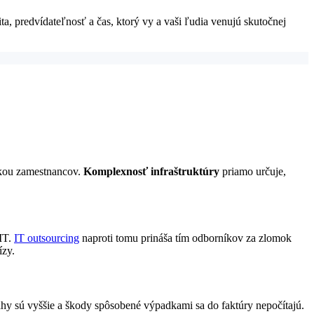
ta, predvídateľnosť a čas, ktorý vy a vaši ľudia venujú skutočnej
vkou zamestnancov.
Komplexnosť infraštruktúry
priamo určuje,
 IT.
IT outsourcing
naproti tomu prináša tím odborníkov za zlomok
ízy.
ahy sú vyššie a škody spôsobené výpadkami sa do faktúry nepočítajú.