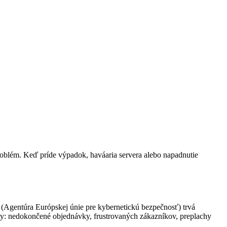
e problém. Keď príde výpadok, haváaria servera alebo napadnutie
A (Agentúra Európskej únie pre kybernetickú bezpečnosť) trvá
ty: nedokončené objednávky, frustrovaných zákazníkov, preplachy