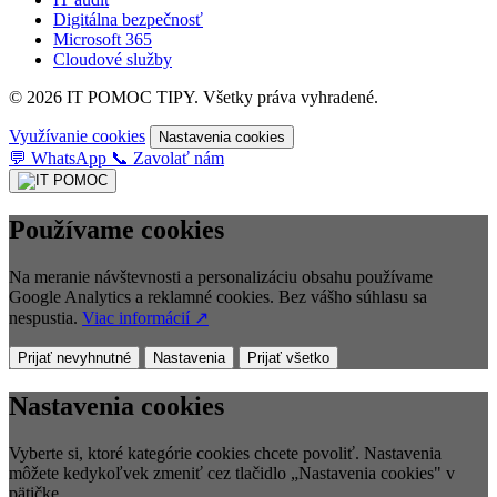
Digitálna bezpečnosť
Microsoft 365
Cloudové služby
© 2026 IT POMOC TIPY. Všetky práva vyhradené.
Využívanie cookies
Nastavenia cookies
💬
WhatsApp
📞
Zavolať nám
Používame cookies
Na meranie návštevnosti a personalizáciu obsahu používame
Google Analytics a reklamné cookies. Bez vášho súhlasu sa
nespustia.
Viac informácií ↗
Prijať nevyhnutné
Nastavenia
Prijať všetko
Nastavenia cookies
Vyberte si, ktoré kategórie cookies chcete povoliť. Nastavenia
môžete kedykoľvek zmeniť cez tlačidlo „Nastavenia cookies" v
pätičke.