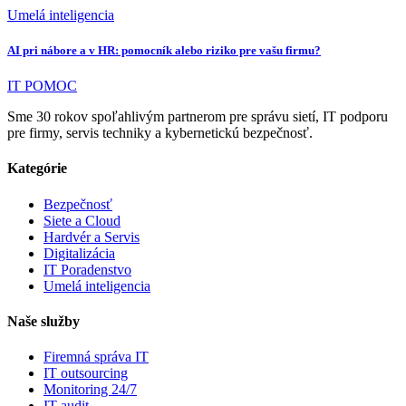
Umelá inteligencia
AI pri nábore a v HR: pomocník alebo riziko pre vašu firmu?
IT POMOC
Sme 30 rokov spoľahlivým partnerom pre správu sietí, IT podporu
pre firmy, servis techniky a kybernetickú bezpečnosť.
Kategórie
Bezpečnosť
Siete a Cloud
Hardvér a Servis
Digitalizácia
IT Poradenstvo
Umelá inteligencia
Naše služby
Firemná správa IT
IT outsourcing
Monitoring 24/7
IT audit