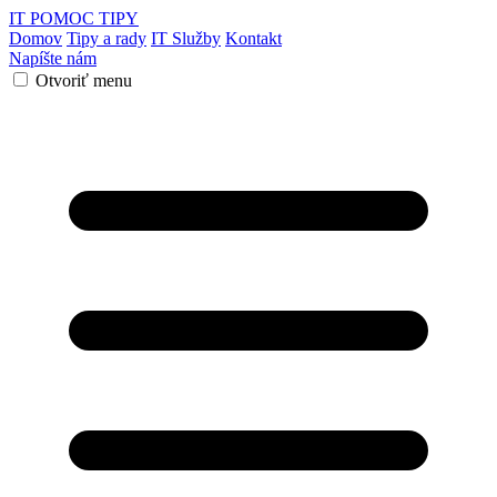
IT POMOC
TIPY
Domov
Tipy a rady
IT Služby
Kontakt
Napíšte nám
Otvoriť menu