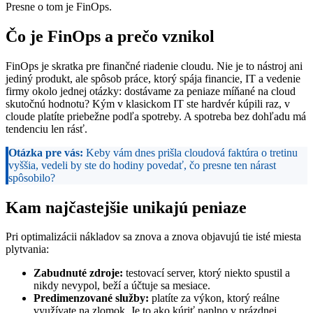
Presne o tom je FinOps.
Čo je FinOps a prečo vznikol
FinOps je skratka pre finančné riadenie cloudu. Nie je to nástroj ani
jediný produkt, ale spôsob práce, ktorý spája financie, IT a vedenie
firmy okolo jednej otázky: dostávame za peniaze míňané na cloud
skutočnú hodnotu? Kým v klasickom IT ste hardvér kúpili raz, v
cloude platíte priebežne podľa spotreby. A spotreba bez dohľadu má
tendenciu len rásť.
Otázka pre vás:
Keby vám dnes prišla cloudová faktúra o tretinu
vyššia, vedeli by ste do hodiny povedať, čo presne ten nárast
spôsobilo?
Kam najčastejšie unikajú peniaze
Pri optimalizácii nákladov sa znova a znova objavujú tie isté miesta
plytvania:
Zabudnuté zdroje:
testovací server, ktorý niekto spustil a
nikdy nevypol, beží a účtuje sa mesiace.
Predimenzované služby:
platíte za výkon, ktorý reálne
využívate na zlomok. Je to ako kúriť naplno v prázdnej