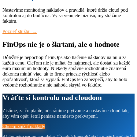
Nastavíme monitoring nákladov a pravidlá, ktoré držia cloud pod
kontrolou aj do budúcna. Vy sa venujete biznisu, my strážime
faktúru.
Pozrieť službu →
FinOps nie je o škrtaní, ale o hodnote
Dôležité je nepochopiť FinOps ako tlačenie nákladov na nulu za
každú cenu. Cieľom nie je míňať čo najmenej, ale dostať za každé
euro maximum hodnoty. Niekedy správne rozhodnutie znamená
dokonca minúť viac, ak to firme prinesie rýchlosť alebo
spoľahlivosť, ktorá sa vyplatí. FinOps len zabezpečí, aby to bolo
vedomé rozhodnutie a nie náhoda skrytá vo faktúre.
Vráťte si kontrolu nad cloudom
Zistíme, za čo platíte, odstránime plytvanie a nastavíme cloud tak,
aby vám opäť šetril peniaze namiesto prekvapení.
Chcem znížiť náklady
Alebo nám rovno zavolajte. Úvodná konzultácia je u nás bezplatná: