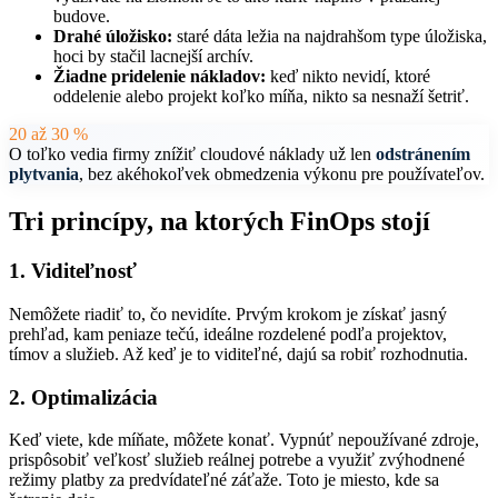
budove.
Drahé úložisko:
staré dáta ležia na najdrahšom type úložiska,
hoci by stačil lacnejší archív.
Žiadne pridelenie nákladov:
keď nikto nevidí, ktoré
oddelenie alebo projekt koľko míňa, nikto sa nesnaží šetriť.
20 až 30 %
O toľko vedia firmy znížiť cloudové náklady už len
odstránením
plytvania
, bez akéhokoľvek obmedzenia výkonu pre používateľov.
Tri princípy, na ktorých FinOps stojí
1. Viditeľnosť
Nemôžete riadiť to, čo nevidíte. Prvým krokom je získať jasný
prehľad, kam peniaze tečú, ideálne rozdelené podľa projektov,
tímov a služieb. Až keď je to viditeľné, dajú sa robiť rozhodnutia.
2. Optimalizácia
Keď viete, kde míňate, môžete konať. Vypnúť nepoužívané zdroje,
prispôsobiť veľkosť služieb reálnej potrebe a využiť zvýhodnené
režimy platby za predvídateľné záťaže. Toto je miesto, kde sa