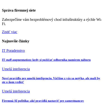
Správa firemnej siete
Zabezpečíme vám bezproblémový chod infraštruktúry a rýchle Wi-
Fi.
Zistiť viac
Najnovšie články
IT Poradenstvo
IT staff augmentation: kedy si požičať odborníka namiesto náboru
Umelá inteligencia
Nové pravidlo pre umelú inteligenciu. Väčšine z vás sa netýka, ale mali by
ste o ňom vedieť
Umelá inteligencia
Firemná AI politika: aké pravidlá nastaviť pre zamestnancov