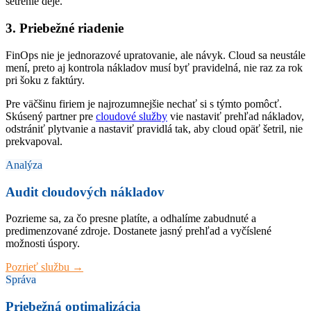
šetrenie deje.
3. Priebežné riadenie
FinOps nie je jednorazové upratovanie, ale návyk. Cloud sa neustále
mení, preto aj kontrola nákladov musí byť pravidelná, nie raz za rok
pri šoku z faktúry.
Pre väčšinu firiem je najrozumnejšie nechať si s týmto pomôcť.
Skúsený partner pre
cloudové služby
vie nastaviť prehľad nákladov,
odstrániť plytvanie a nastaviť pravidlá tak, aby cloud opäť šetril, nie
prekvapoval.
Analýza
Audit cloudových nákladov
Pozrieme sa, za čo presne platíte, a odhalíme zabudnuté a
predimenzované zdroje. Dostanete jasný prehľad a vyčíslené
možnosti úspory.
Pozrieť službu →
Správa
Priebežná optimalizácia