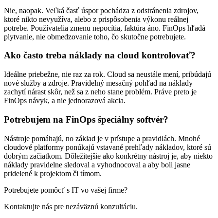
Nie, naopak. Veľká časť úspor pochádza z odstránenia zdrojov,
ktoré nikto nevyužíva, alebo z prispôsobenia výkonu reálnej
potrebe. Používatelia zmenu nepocítia, faktúra áno. FinOps hľadá
plytvanie, nie obmedzovanie toho, čo skutočne potrebujete.
Ako často treba náklady na cloud kontrolovať?
Ideálne priebežne, nie raz za rok. Cloud sa neustále mení, pribúdajú
nové služby a zdroje. Pravidelný mesačný pohľad na náklady
zachytí nárast skôr, než sa z neho stane problém. Práve preto je
FinOps návyk, a nie jednorazová akcia.
Potrebujem na FinOps špeciálny softvér?
Nástroje pomáhajú, no základ je v prístupe a pravidlách. Mnohé
cloudové platformy ponúkajú vstavané prehľady nákladov, ktoré sú
dobrým začiatkom. Dôležitejšie ako konkrétny nástroj je, aby niekto
náklady pravidelne sledoval a vyhodnocoval a aby boli jasne
pridelené k projektom či tímom.
Potrebujete pomôcť s IT vo vašej firme?
Kontaktujte nás pre nezáväznú konzultáciu.