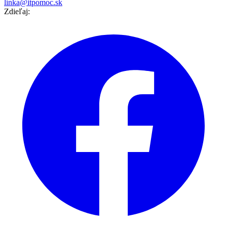
linka@itpomoc.sk
Zdieľaj: