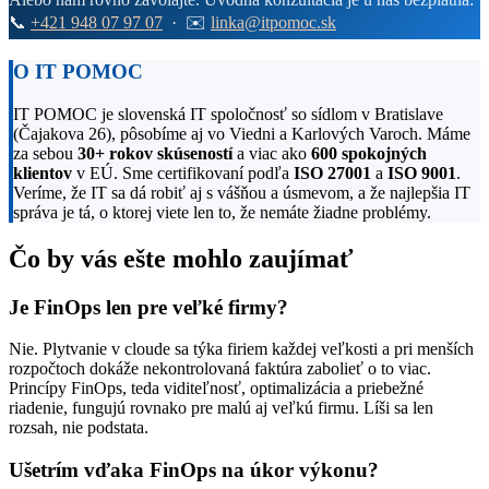
📞
+421 948 07 97 07
· ✉️
linka@itpomoc.sk
O IT POMOC
IT POMOC je slovenská IT spoločnosť so sídlom v Bratislave
(Čajakova 26), pôsobíme aj vo Viedni a Karlových Varoch. Máme
za sebou
30+ rokov skúseností
a viac ako
600 spokojných
klientov
v EÚ. Sme certifikovaní podľa
ISO 27001
a
ISO 9001
.
Veríme, že IT sa dá robiť aj s vášňou a úsmevom, a že najlepšia IT
správa je tá, o ktorej viete len to, že nemáte žiadne problémy.
Čo by vás ešte mohlo zaujímať
Je FinOps len pre veľké firmy?
Nie. Plytvanie v cloude sa týka firiem každej veľkosti a pri menších
rozpočtoch dokáže nekontrolovaná faktúra zabolieť o to viac.
Princípy FinOps, teda viditeľnosť, optimalizácia a priebežné
riadenie, fungujú rovnako pre malú aj veľkú firmu. Líši sa len
rozsah, nie podstata.
Ušetrím vďaka FinOps na úkor výkonu?