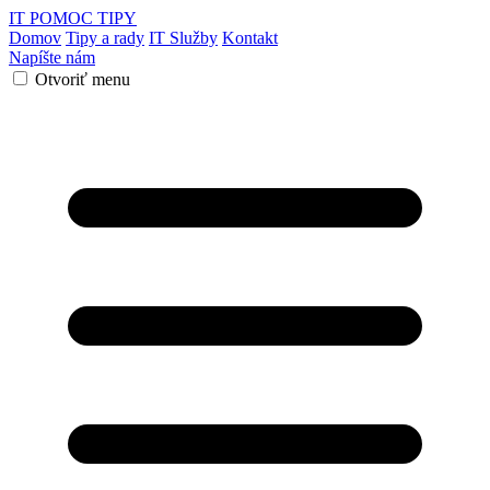
IT POMOC
TIPY
Domov
Tipy a rady
IT Služby
Kontakt
Napíšte nám
Otvoriť menu