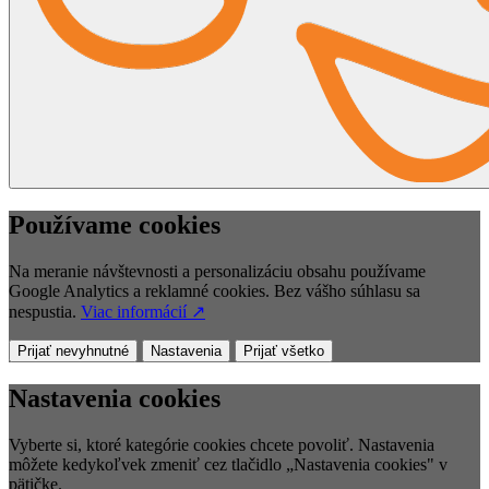
Používame cookies
Na meranie návštevnosti a personalizáciu obsahu používame
Google Analytics a reklamné cookies. Bez vášho súhlasu sa
nespustia.
Viac informácií ↗
Prijať nevyhnutné
Nastavenia
Prijať všetko
Nastavenia cookies
Vyberte si, ktoré kategórie cookies chcete povoliť. Nastavenia
môžete kedykoľvek zmeniť cez tlačidlo „Nastavenia cookies" v
pätičke.