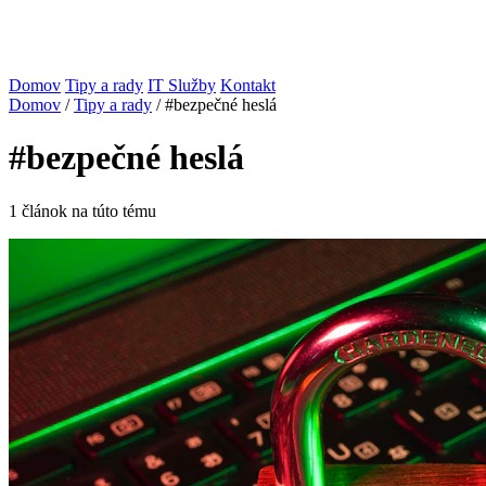
Domov
Tipy a rady
IT Služby
Kontakt
Domov
/
Tipy a rady
/
#bezpečné heslá
#bezpečné heslá
1 článok na túto tému