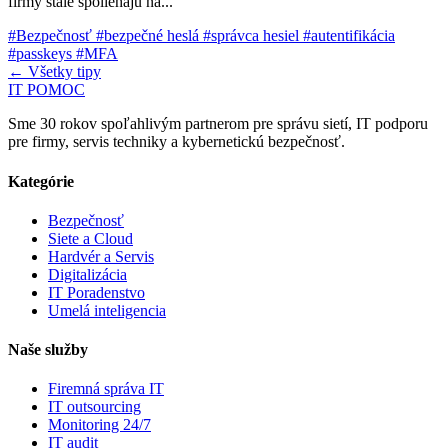
firmy stále spoliehajú na...
#Bezpečnosť
#bezpečné heslá
#správca hesiel
#autentifikácia
#passkeys
#MFA
← Všetky tipy
IT POMOC
Sme 30 rokov spoľahlivým partnerom pre správu sietí, IT podporu
pre firmy, servis techniky a kybernetickú bezpečnosť.
Kategórie
Bezpečnosť
Siete a Cloud
Hardvér a Servis
Digitalizácia
IT Poradenstvo
Umelá inteligencia
Naše služby
Firemná správa IT
IT outsourcing
Monitoring 24/7
IT audit