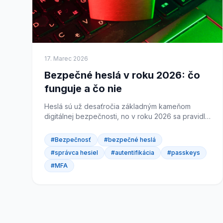
17. Marec 2026
Bezpečné heslá v roku 2026: čo
funguje a čo nie
Heslá sú už desaťročia základným kameňom
digitálnej bezpečnosti, no v roku 2026 sa pravidlá
hry radikálne menia. Zatiaľ čo niektoré firmy stále
spoliehajú na...
#Bezpečnosť
#bezpečné heslá
#správca hesiel
#autentifikácia
#passkeys
#MFA