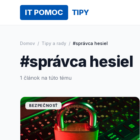
IT POMOC
TIPY
Domov
/
Tipy a rady
/
#správca hesiel
#správca hesiel
1 článok na túto tému
BEZPEČNOSŤ