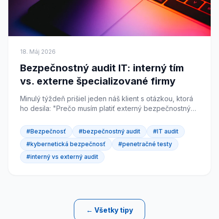
18. Máj 2026
Bezpečnostný audit IT: interný tím
vs. externe špecializované firmy
Minulý týždeň prišiel jeden náš klient s otázkou, ktorá
ho desila: "Prečo musím platiť externý bezpečnostný
audit, keď mám vlastného IT technika?" O tri dni...
#Bezpečnosť
#bezpečnostný audit
#IT audit
#kybernetická bezpečnosť
#penetračné testy
#interný vs externý audit
← Všetky tipy