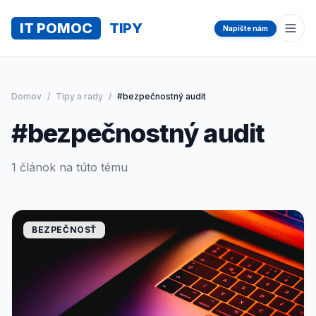
IT POMOC
TIPY
Napíšte nám
Otvo
Domov
/
Tipy a rady
/
#bezpečnostný audit
#bezpečnostný audit
1 článok na túto tému
BEZPEČNOSŤ