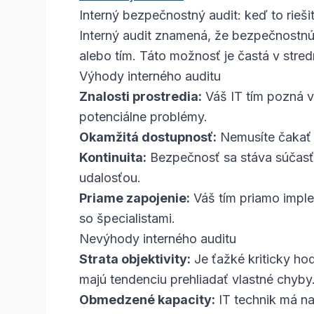
Interný bezpečnostný audit: keď to riešit
Interný audit znamená, že bezpečnostnú
alebo tím. Táto možnosť je častá v stre
Výhody interného auditu
Znalosti prostredia:
Váš IT tím pozná va
potenciálne problémy.
Okamžitá dostupnosť:
Nemusíte čakať n
Kontinuita:
Bezpečnosť sa stáva súčasť
udalosťou.
Priame zapojenie:
Váš tím priamo impl
so špecialistami.
Nevýhody interného auditu
Strata objektivity:
Je ťažké kriticky hod
majú tendenciu prehliadať vlastné chyby
Obmedzené kapacity:
IT technik má n