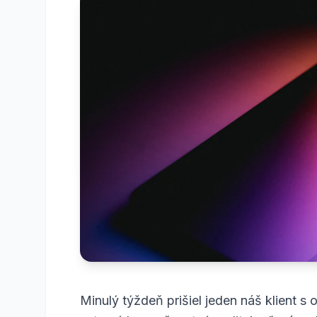
Minulý týždeň prišiel jeden náš klient s 