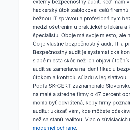
externý bezpečnostný audit, keď mám vl
hackerský útok zablokoval celú firemnú
bežnou IT správou a profesionálnym bez
medzi ošetrením u praktického lekára a
špecialistu. Oboje má svoje miesto, ale
Čo je vlastne bezpečnostný audit IT a pr
Bezpečnostný audit je systematická kontr
slabé miesta skôr, než ich objaví útoční
audit sa zameriava na identifikáciu bezp
útokom a kontrolu súladu s legislatívou.
Podľa SK-CERT zaznamenalo Slovensko 
na malé a stredné firmy o 47 percent op
mohla byť odvrátená, keby firmy poznali 
auditu: ukázať vám, kde môžete očakáva
než sa stanú realitou. Viac o súvisiacich
modernej ochrane
.