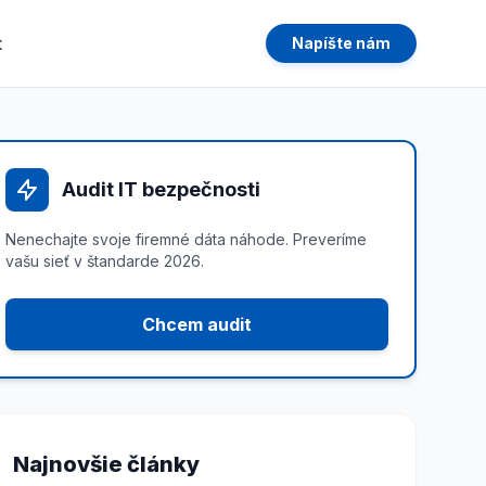
t
Napíšte nám
Audit IT bezpečnosti
Nenechajte svoje firemné dáta náhode. Preveríme
vašu sieť v štandarde 2026.
Chcem audit
Najnovšie články