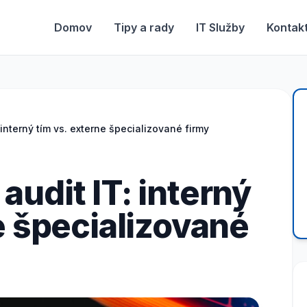
Domov
Tipy a rady
IT Služby
Kontak
interný tím vs. externe špecializované firmy
udit IT: interný
e špecializované