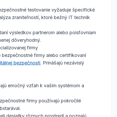
zpečnostné testovanie vyžaduje špecifické
lýza zraniteľností, ktoré bežný IT technik
daní výsledkov partnerom alebo poisťovniam
menej dôveryhodný.
ializovanej firmy
 bezpečnostné firmy alebo certifikovaní
itálnej bezpečnosti
. Prinášajú nezávislý
emajú emočný vzťah k vašim systémom a
pečnostné firmy používajú pokročilé
obstarával.
ideli desiatky rôznych prostredí a poznajú