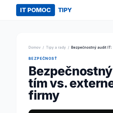
IT POMOC
TIPY
Domov
/
Tipy a rady
/
Bezpečnostný audit IT: 
BEZPEČNOSŤ
Bezpečnostný a
tím vs. extern
firmy