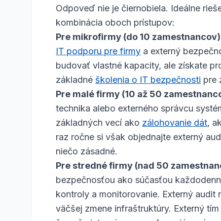
Odpoveď nie je čiernobiela. Ideálne rieš
kombinácia oboch prístupov:
Pre mikrofirmy (do 10 zamestnancov)
IT podporu pre firmy
a externý bezpečno
budovať vlastné kapacity, ale získate pr
základné
školenia o IT bezpečnosti
pre 
Pre malé firmy (10 až 50 zamestnanc
technika alebo externého správcu systém
základných vecí ako
zálohovanie dát
, a
raz ročne si však objednajte externý audi
niečo zásadné.
Pre stredné firmy (nad 50 zamestnan
bezpečnosťou ako súčasťou každodennej
kontroly a monitorovanie. Externý audit
väčšej zmene infraštruktúry. Externý tí