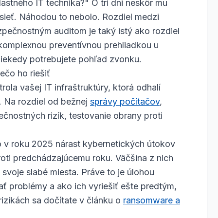
astného IT technika?" O tri dni neskôr mu
 sieť. Náhodou to nebolo. Rozdiel medzi
pečnostným auditom je taký istý ako rozdiel
 komplexnou preventívnou prehliadkou u
 niekedy potrebujete pohľad zvonku.
ečo ho riešiť
ola vašej IT infraštruktúry, ktorá odhalí
k. Na rozdiel od bežnej
správy počítačov
,
ečnostných rizík, testovanie obrany proti
v roku 2025 nárast kybernetických útokov
roti predchádzajúcemu roku. Väčšina z nich
svoje slabé miesta. Práve to je úlohou
ť problémy a ako ich vyriešiť ešte predtým,
 rizikách sa dočítate v článku o
ransomware a