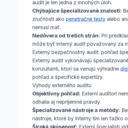
audit je len jedna z mnohých úloh.
Chýbajúce špecializované znalosti:
Be
zručnosti ako
penetračné testy
alebo ana
nemusí mať.
Nedôvera od tretích strán:
Pri predkla
môže byť interný audit považovaný za 
Externý bezpečnostný audit: pohľad špec
Externý audit vykonávajú špecializované
konzultanti, ktorí sa venujú výhradne
dig
pohľad a špecifické expertízy.
Výhody externého auditu
Objektívny pohľad:
Externí audítori n
odhalia aj nepríjemné pravdy.
Špecializované nástroje a metódy:
Bez
nástroje, ktoré by interný tím len ťažko 
Široká skúsenosť:
Externí špecialisti v