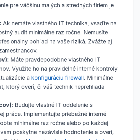
enie pre väčšinu malých a stredných firiem je
:
Ak nemáte vlastného IT technika, vsaďte na
stný audit minimálne raz ročne. Nemusíte
ofesionálny pohľad na vaše riziká. Zvážte aj
zamestnancov.
ov):
Máte pravdepodobne vlastného IT
ov. Využite ho na pravidelné interné kontroly
ktualizácie a
konfiguráciu firewall
. Minimálne
t, ktorý overí, či váš technik neprehliada
cov):
Budujte vlastné IT oddelenie s
 práce. Implementujte priebežné interné
 robte minimálne raz ročne alebo po každej
m vám poskytne nezávislé hodnotenie a overí,