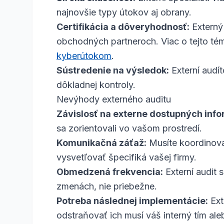
najnovšie typy útokov aj obrany.
Certifikácia a dôveryhodnosť:
Extern
obchodných partneroch. Viac o tejto té
kyberútokom
.
Sústredenie na výsledok:
Externí audít
dôkladnej kontroly.
Nevýhody externého auditu
Závislosť na externe dostupných inf
sa zorientovali vo vašom prostredí.
Komunikačná záťaž:
Musíte koordinova
vysvetľovať špecifiká vašej firmy.
Obmedzená frekvencia:
Externí audit 
zmenách, nie priebežne.
Potreba následnej implementácie:
Ext
odstraňovať ich musí váš interný tím ale