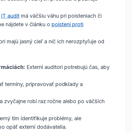
ý
IT audit
má väčšiu váhu pri poisteniach či
me nájdete v článku o
poistení proti
ori majú jasný cieľ a nič ich nerozptyľuje od
ormáciách:
Externí auditori potrebujú čas, aby
ť termíny, pripravovať podklady a
sa zvyčajne robí raz ročne alebo po väčších
erný tím identifikuje problémy, ale
bo opäť externí dodávatelia.