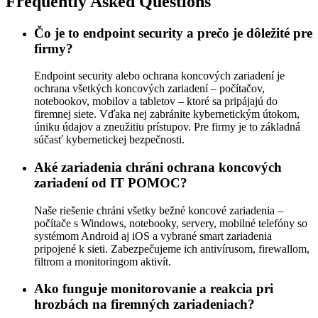
Frequently Asked Questions
Čo je to endpoint security a prečo je dôležité pre
firmy?
Endpoint security alebo ochrana koncových zariadení je
ochrana všetkých koncových zariadení – počítačov,
notebookov, mobilov a tabletov – ktoré sa pripájajú do
firemnej siete. Vďaka nej zabránite kybernetickým útokom,
úniku údajov a zneužitiu prístupov. Pre firmy je to základná
súčasť kybernetickej bezpečnosti.
Aké zariadenia chráni ochrana koncových
zariadení od IT POMOC?
Naše riešenie chráni všetky bežné koncové zariadenia –
počítače s Windows, notebooky, servery, mobilné telefóny so
systémom Android aj iOS a vybrané smart zariadenia
pripojené k sieti. Zabezpečujeme ich antivírusom, firewallom,
filtrom a monitoringom aktivít.
Ako funguje monitorovanie a reakcia pri
hrozbách na firemných zariadeniach?