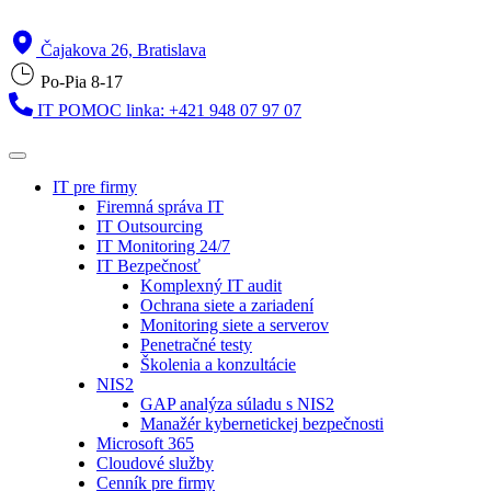
Čajakova 26, Bratislava
Po-Pia 8-17
IT POMOC linka: +421 948 07 97 07
IT pre firmy
Firemná správa IT
IT Outsourcing
IT Monitoring 24/7
IT Bezpečnosť
Komplexný IT audit
Ochrana siete a zariadení
Monitoring siete a serverov
Penetračné testy
Školenia a konzultácie
NIS2
GAP analýza súladu s NIS2
Manažér kybernetickej bezpečnosti
Microsoft 365
Cloudové služby
Cenník pre firmy