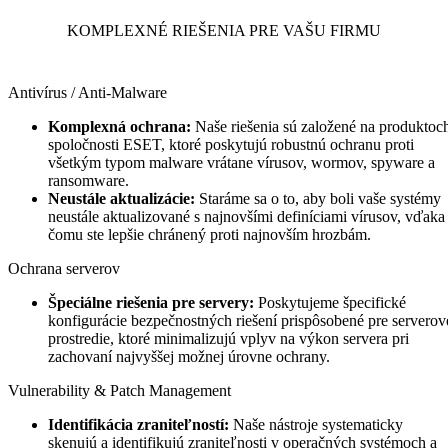
KOMPLEXNÉ RIEŠENIA PRE VAŠU FIRMU
Antivírus / Anti-Malware
Komplexná ochrana:
Naše riešenia sú založené na produktoc
spoločnosti ESET, ktoré poskytujú robustnú ochranu proti
všetkým typom malware vrátane vírusov, wormov, spyware a
ransomware.
Neustále aktualizácie:
Staráme sa o to, aby boli vaše systémy
neustále aktualizované s najnovšími definíciami vírusov, vďaka
čomu ste lepšie chránený proti najnovším hrozbám.
Ochrana serverov
Špeciálne riešenia pre servery:
Poskytujeme špecifické
konfigurácie bezpečnostných riešení prispôsobené pre serverov
prostredie, ktoré minimalizujú vplyv na výkon servera pri
zachovaní najvyššej možnej úrovne ochrany.
Vulnerability & Patch Management
Identifikácia zraniteľností:
Naše nástroje systematicky
skenujú a identifikujú zraniteľnosti v operačných systémoch a