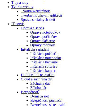
Tipy a rady
Tvorba webov
Tvorba webstránok
Tvorba mobilných aplikácií
Správa sociálnych sietí
IT servis
Oprava a servis
Oprava notebookov
Oprava počítačov
Oprava tlačiarne
Opravy mobilov
Inštalácia zariadení
Inštalácia počítača
Inštalácia notebooku
Inštalácia tlačiarne
Inštalácia softvéru
Inštalácia kamier
IT POMOC na diaľku
Cloud a záchrana dát
Záchrana dát
Záloha dát
Bezpečnosť
Domáca sieť
Bezpečnosť počítača
Bezpečnosť siete a wifi