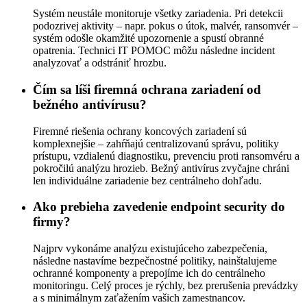
Systém neustále monitoruje všetky zariadenia. Pri detekcii
podozrivej aktivity – napr. pokus o útok, malvér, ransomvér –
systém odošle okamžité upozornenie a spustí obranné
opatrenia. Technici IT POMOC môžu následne incident
analyzovať a odstrániť hrozbu.
Čím sa líši firemná ochrana zariadení od
bežného antivírusu?
Firemné riešenia ochrany koncových zariadení sú
komplexnejšie – zahŕňajú centralizovanú správu, politiky
prístupu, vzdialenú diagnostiku, prevenciu proti ransomvéru a
pokročilú analýzu hrozieb. Bežný antivírus zvyčajne chráni
len individuálne zariadenie bez centrálneho dohľadu.
Ako prebieha zavedenie endpoint security do
firmy?
Najprv vykonáme analýzu existujúceho zabezpečenia,
následne nastavíme bezpečnostné politiky, nainštalujeme
ochranné komponenty a prepojíme ich do centrálneho
monitoringu. Celý proces je rýchly, bez prerušenia prevádzky
a s minimálnym zaťažením vašich zamestnancov.