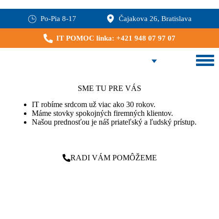
Po-Pia 8-17
Čajakova 26, Bratislava
IT POMOC linka: +421 948 07 97 07
SME TU PRE VÁS
IT robíme srdcom už viac ako 30 rokov.
Máme stovky spokojných firemných klientov.
Našou prednosťou je náš priateľský a ľudský prístup.
RADI VÁM POMÔŽEME