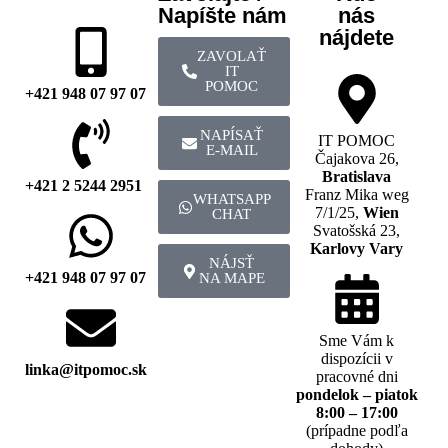
Napíšte nám
nás
nájdete
ZAVOLAŤ
IT
POMOC
+421 948 07 97 07
NAPÍSAŤ
IT POMOC
E-MAIL
Čajakova 26,
Bratislava
+421 2 5244 2951
Franz Mika weg
WHATSAPP
7/1/25,
Wien
CHAT
Svatošská 23,
Karlovy Vary
NÁJSŤ
+421 948 07 97 07
NA MAPE
Sme Vám k
dispozícii v
linka@itpomoc.sk
pracovné dni
pondelok – piatok
8:00 – 17:00
(prípadne podľa