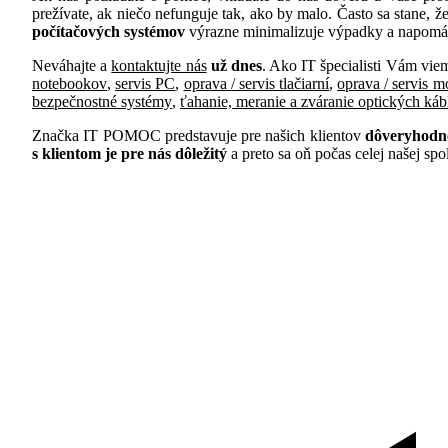
prežívate, ak niečo nefunguje tak, ako by malo. Často sa stane, 
počítačových systémov
výrazne minimalizuje výpadky a napomáh
Neváhajte a
kontaktujte nás
už dnes
. Ako IT špecialisti Vám vi
notebookov
,
servis PC
,
oprava / servis tlačiarní
,
oprava / servis m
bezpečnostné systémy
,
ťahanie, meranie a zváranie optických káb
Značka IT POMOC predstavuje pre našich klientov
dôveryhodn
s klientom je pre nás dôležitý
a preto sa oň počas celej našej sp