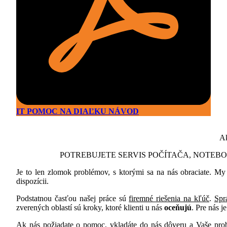
IT POMOC NA DIAĽKU NÁVOD
Ak
POTREBUJETE SERVIS POČÍTAČA, NOTEBO
Je to len zlomok problémov, s ktorými sa na nás obraciate. M
dispozícii.
Podstatnou časťou našej práce sú
firemné riešenia na kľúč
.
Spr
zverených oblastí sú kroky, ktoré klienti u nás
oceňujú
. Pre nás 
Ak nás požiadate o pomoc, vkladáte do nás dôveru a Vaše pro