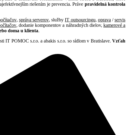
ajefektívnejším riešením je prevencia. Práve
pravidelná kontrola
počítačov
,
správa serverov
, služby
IT outsourcingu
,
oprava
/
servis
počítačov
, dodanie komponentov a náhradných dielov,
kamerové a
ebo doma u klienta
.
ti IT POMOC s.r.o. a abakis s.r.o. so sídlom v Bratislave.
Vzťah