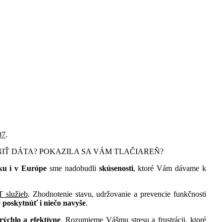
07
.
NIŤ DÁTA? POKAZILA SA VÁM TLAČIAREŇ?
ku i v Európe
sme nadobudli
skúsenosti
, ktoré Vám dávame k
T služieb
. Zhodnotenie stavu, udržovanie a prevencie funkčnosti
e
poskytnúť i niečo navyše
.
rýchlo a efektívne
. Rozumieme Vášmu stresu a frustrácii, ktoré