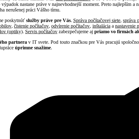
že výpadok nastane práve v najnevhodnejší moment. Preto najlepším a n
a nerušenej práci Vášho tímu.
eme poskytnúť
služby práve pre Vás
.
Správa počítačovej siete
,
správa 
obilov
,
čistenie počítačov
,
odvírenie počítačov
,
inštalácia
a
nastavenie 
lov (optiky)
.
Servis počítačov
zabezpečujeme aj
priamo vo firmách al
ého partnera
v IT svete. Pod touto značkou pre Vás pracujú spoločnos
olupráce
úprimne snažíme
.