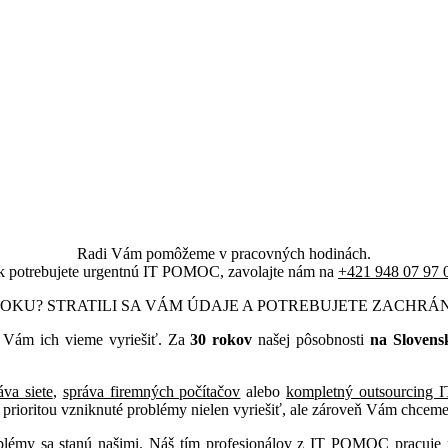
Radi Vám pomôžeme v pracovných hodinách.
 potrebujete urgentnú IT POMOC, zavolajte nám na
+421 948 07 97 
OKU? STRATILI SA VÁM ÚDAJE A POTREBUJETE ZACHRÁ
y Vám ich vieme vyriešiť. Za
30 rokov
našej pôsobnosti
na Slovens
áva siete
,
správa firemných počítačov
alebo
kompletný outsourcing I
je prioritou vzniknuté problémy nielen vyriešiť, ale zároveň Vám chcem
blémy sa stanú našimi. Náš
tím profesionálov
z IT POMOC pracuje