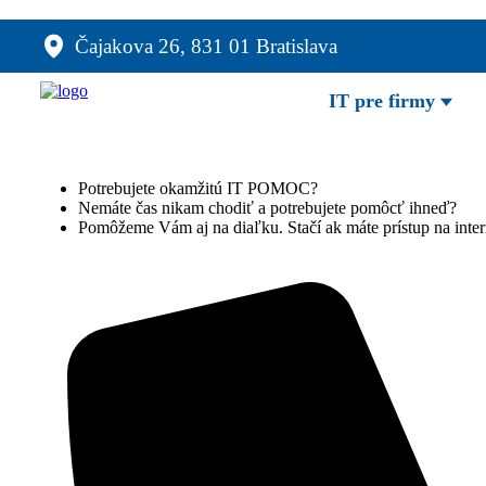
Čajakova 26, 831 01 Bratislava
IT pre firmy
Potrebujete okamžitú IT POMOC?
Nemáte čas nikam chodiť a potrebujete pomôcť ihneď?
Pomôžeme Vám aj na diaľku. Stačí ak máte prístup na inter