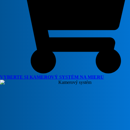
VYBERTE SI KAMEROVÝ SYSTÉM NA MIERU