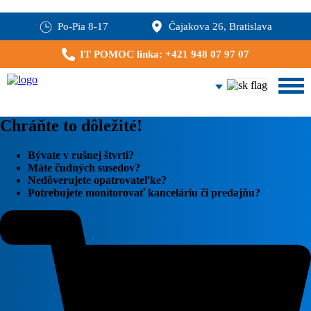
Po-Pia 8-17
Čajakova 26, Bratislava
IT POMOC linka: +421 948 07 97 07
Chráňte to dôležité!
Bývate v rušnej štvrti?
Máte čudných susedov?
Nedôverujete opatrovateľke?
Potrebujete monitorovať kanceláriu či predajňu?