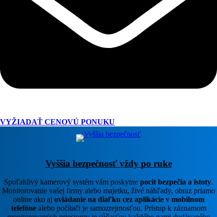
VYŽIADAŤ CENOVÚ PONUKU
Vyššia bezpečnosť vždy po ruke​
Spoľahlivý kamerový systém vám poskytne
pocit bezpečia a istoty
.
Monitorovanie vašej firmy alebo majetku, živé náhľady, obraz priamo
online ako aj
ovládanie na diaľku cez aplikácie v mobilnom
telefóne
alebo počítači je samozrejmosťou. Prístup k záznamom
monitorovaných priestorov je súčasťou každého nami dodávaného