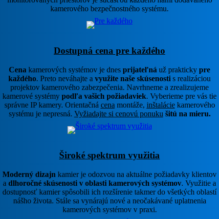
kamerového bezpečnostného systému.
Dostupná cena pre každého
Cena
kamerových systémov je dnes
prijateľná
už prakticky
pre
každého
. Preto neváhajte a
využite naše skúsenosti
s realizáciou
projektov kamerového zabezpečenia. Navrhneme a zrealizujeme
kamerové systémy
podľa vašich požiadaviek
. Vyberieme pre vás tie
správne IP kamery. Orientačná
cena
montáže,
inštalácie
kamerového
systému je nepresná.
Vyžiadajte si cenovú ponuku
šitú na mieru.
Široké spektrum využitia
Moderný dizajn
kamier je odozvou na aktuálne požiadavky klientov
a
dlhoročné skúsenosti v oblasti kamerových systémov
. Využitie a
dostupnosť kamier spôsobili ich rozšírenie takmer do všetkých oblastí
nášho života. Stále sa vynárajú nové a neočakávané uplatnenia
kamerových systémov v praxi.