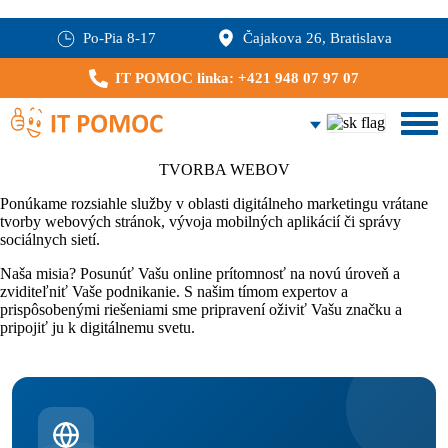
Po-Pia 8-17
Čajakova 26, Bratislava
IT POMOC linka: +421 948 07 97 07
TVORBA WEBOV
Ponúkame rozsiahle služby v oblasti digitálneho marketingu vrátane
tvorby webových stránok, vývoja mobilných aplikácií či správy
sociálnych sietí.
Naša misia? Posunúť Vašu online prítomnosť na novú úroveň a
zviditeľniť Vaše podnikanie. S našim tímom expertov a
prispôsobenými riešeniami sme pripravení oživiť Vašu značku a
pripojiť ju k digitálnemu svetu.