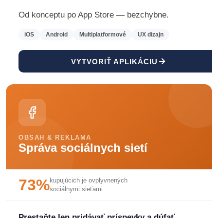
Od konceptu po App Store — bezchybne.
iOS
Android
Multiplatformové
UX dizajn
VYTVORIŤ APLIKÁCIU
OBSAH & REKLAMA
Správa sociálnych sietí
73%
kupujúcich je ovplyvnených
sociálnymi sieťami
Prestaňte len pridávať príspevky a dúfať.