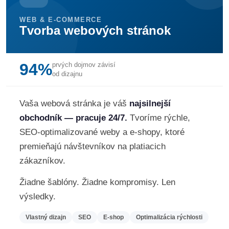
WEB & E-COMMERCE
Tvorba webových stránok
94%
prvých dojmov závisí
od dizajnu
Vaša webová stránka je váš
najsilnejší
obchodník — pracuje 24/7.
Tvoríme rýchle,
SEO-optimalizované weby a e-shopy, ktoré
premieňajú návštevníkov na platiacich
zákazníkov.
Žiadne šablóny. Žiadne kompromisy. Len
výsledky.
Vlastný dizajn
SEO
E-shop
Optimalizácia rýchlosti