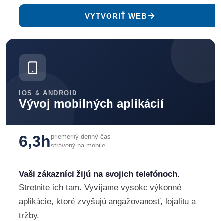
VYTVORIŤ WEB
IOS & ANDROID
Vývoj mobilných aplikácií
6,3h
priemerný denný čas
strávený na mobile
Vaši zákazníci žijú na svojich telefónoch.
Stretnite ich tam. Vyvíjame vysoko výkonné
aplikácie, ktoré zvyšujú angažovanosť, lojalitu a
tržby.