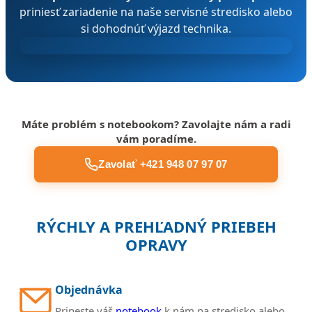
priniesť zariadenie na naše servisné stredisko alebo
si dohodnúť výjazd technika.
Máte problém s notebookom? Zavolajte nám a radi
vám poradíme.
Zavolať +421 948 07 97 07
RÝCHLY A PREHĽADNÝ PRIEBEH
OPRAVY
Objednávka
Prineste váš
notebook
k nám na stredisko alebo