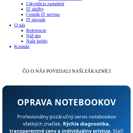
Likvidácia zariadení
IT služby
Cenník IT servisu
IT slovník
O nás
Referencie
Náš tím
Naše krédo
Kontakt
ČO O NÁS POVEDALI NAŠI ZÁKAZNÍCI
OPRAVA NOTEBOOKOV
Profesionálny pozáručný servis notebookov
všetkých značiek.
Rýchla diagnostika,
transparentné ceny a individuálny prístup.
Stačí