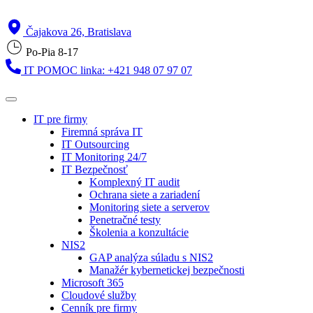
Čajakova 26, Bratislava
Po-Pia 8-17
IT POMOC linka: +421 948 07 97 07
IT pre firmy
Firemná správa IT
IT Outsourcing
IT Monitoring 24/7
IT Bezpečnosť
Komplexný IT audit
Ochrana siete a zariadení
Monitoring siete a serverov
Penetračné testy
Školenia a konzultácie
NIS2
GAP analýza súladu s NIS2
Manažér kybernetickej bezpečnosti
Microsoft 365
Cloudové služby
Cenník pre firmy