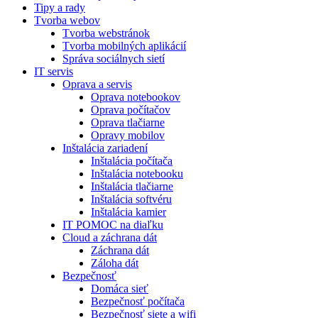
Tipy a rady
Tvorba webov
Tvorba webstránok
Tvorba mobilných aplikácií
Správa sociálnych sietí
IT servis
Oprava a servis
Oprava notebookov
Oprava počítačov
Oprava tlačiarne
Opravy mobilov
Inštalácia zariadení
Inštalácia počítača
Inštalácia notebooku
Inštalácia tlačiarne
Inštalácia softvéru
Inštalácia kamier
IT POMOC na diaľku
Cloud a záchrana dát
Záchrana dát
Záloha dát
Bezpečnosť
Domáca sieť
Bezpečnosť počítača
Bezpečnosť siete a wifi