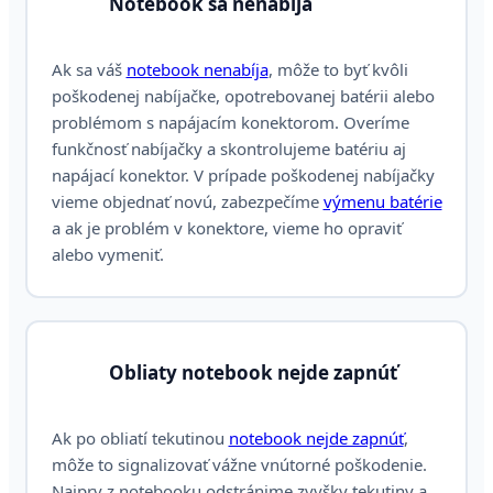
Notebook sa nenabíja
Ak sa váš
notebook nenabíja
, môže to byť kvôli
poškodenej nabíjačke, opotrebovanej batérii alebo
problémom s napájacím konektorom. Overíme
funkčnosť nabíjačky a skontrolujeme batériu aj
napájací konektor. V prípade poškodenej nabíjačky
vieme objednať novú, zabezpečíme
výmenu batérie
a ak je problém v konektore, vieme ho opraviť
alebo vymeniť.
Obliaty notebook nejde zapnúť
Ak po obliatí tekutinou
notebook nejde zapnúť
,
môže to signalizovať vážne vnútorné poškodenie.
Najprv z notebooku odstránime zvyšky tekutiny a