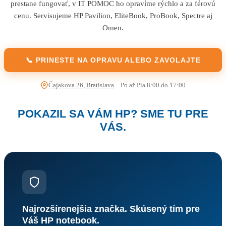
prestane fungovať, v IT POMOC ho opravíme rýchlo a za férovú
cenu. Servisujeme HP Pavilion, EliteBook, ProBook, Spectre aj
Omen.
📞 PRINESTE NA OPRAVU ALEBO ZAVOLAJTE
Čajakova 26, Bratislava
· Po až Pia 8:00 do 17:00
POKAZIL SA VÁM HP? SME TU PRE
VÁS.
Najrozšírenejšia značka. Skúsený tím pre
Váš HP notebook.