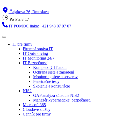
Čajakova 26, Bratislava
Po-Pia 8-17
IT POMOC linka: +421 948 07 97 07
IT pre firmy
Firemná správa IT
IT Outsourcing
IT Monitoring 24/7
IT Bezpečnosť
Komplexný IT audit
Ochrana siete a zariadení
Monitoring siete a serverov
Penetračné testy
Školenia a konzultácie
NIS2
GAP analýza súladu s NIS2
Manažér kybernetickej bezpečnosti
Microsoft 365
Cloudové služby
Cenník pre firmy