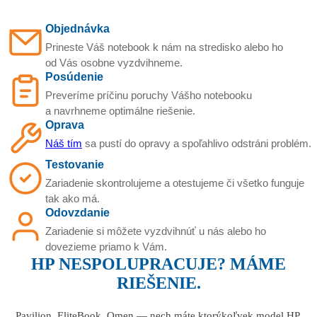
Objednávka
Prineste Váš notebook k nám na stredisko alebo ho
od Vás osobne vyzdvihneme.
Posúdenie
Preveríme príčinu poruchy Vášho notebooku
a navrhneme optimálne riešenie.
Oprava
Náš tím
sa pustí do opravy a spoľahlivo odstráni problém.
Testovanie
Zariadenie skontrolujeme a otestujeme či všetko funguje
tak ako má.
Odovzdanie
Zariadenie si môžete vyzdvihnúť u nás alebo ho
dovezieme priamo k Vám.
HP NESPOLUPRACUJE? MÁME
RIEŠENIE.
Pavilion, EliteBook, Omen — nech máte ktorýkoľvek model HP,