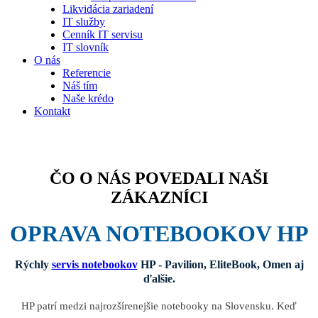
Likvidácia zariadení
IT služby
Cenník IT servisu
IT slovník
O nás
Referencie
Náš tím
Naše krédo
Kontakt
ČO O NÁS POVEDALI NAŠI
ZÁKAZNÍCI
OPRAVA NOTEBOOKOV HP
Rýchly
servis notebookov
HP - Pavilion, EliteBook, Omen aj
ďalšie.
HP patrí medzi najrozšírenejšie notebooky na Slovensku. Keď