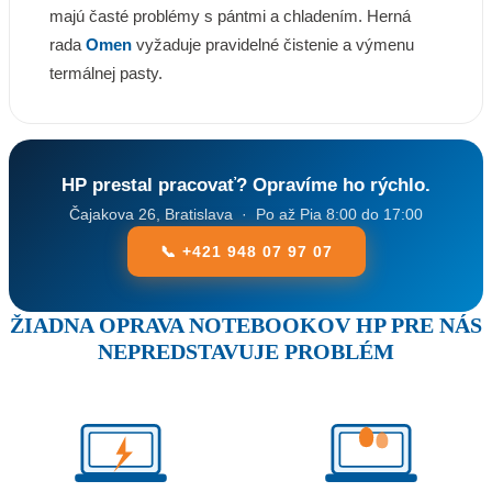
majú časté problémy s pántmi a chladením. Herná
rada
Omen
vyžaduje pravidelné čistenie a výmenu
termálnej pasty.
HP prestal pracovať? Opravíme ho rýchlo.
Čajakova 26, Bratislava · Po až Pia 8:00 do 17:00
📞 +421 948 07 97 07
ŽIADNA OPRAVA NOTEBOOKOV HP PRE NÁS
NEPREDSTAVUJE PROBLÉM