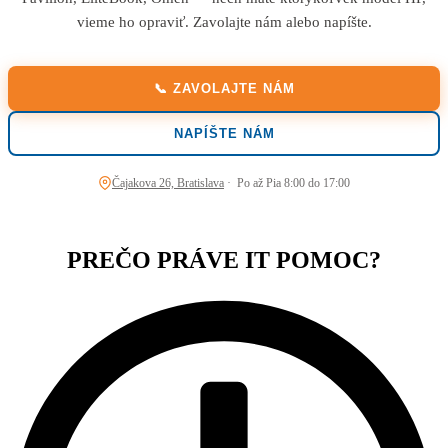
vieme ho opraviť. Zavolajte nám alebo napíšte.
📞 ZAVOLAJTE NÁM
NAPÍŠTE NÁM
Čajakova 26, Bratislava
· Po až Pia 8:00 do 17:00
PREČO PRÁVE IT POMOC?