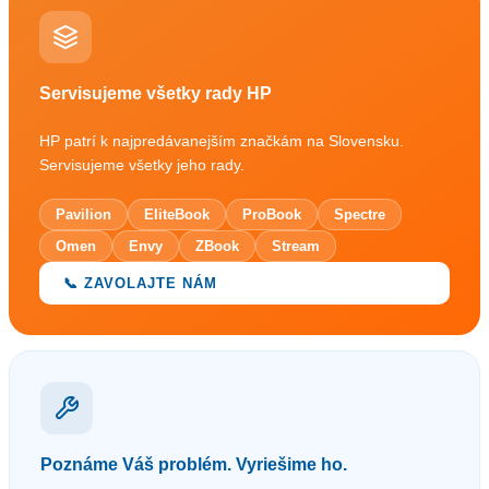
Servisujeme všetky rady HP
HP patrí k najpredávanejším značkám na Slovensku.
Servisujeme všetky jeho rady.
Pavilion
EliteBook
ProBook
Spectre
Omen
Envy
ZBook
Stream
📞 ZAVOLAJTE NÁM
Poznáme Váš problém. Vyriešime ho.