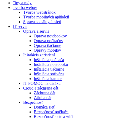
Tipy a rady
Tvorba webov
Tvorba webstránok
Tvorba mobilných aplikácií
Správa sociálnych sietí
IT servis
Oprava a servis
Oprava notebookov
Oprava počítačov
Oprava tlačiarne
Opravy mobilov
Inštalácia zariadení
Inštalácia počítača
Inštalácia notebooku
Inštalácia tlačiarne
Inštalácia softvéru
Inštalácia kamier
IT POMOC na diaľku
Cloud a záchrana dát
Záchrana dát
Záloha dát
Bezpečnosť
Domáca sieť
Bezpečnosť počítača
Bezpečnosť siete a wifi