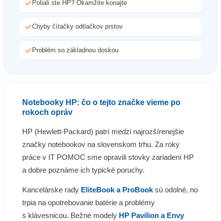
Poliali ste HP? Okamžite konajte
Chyby čítačky odtlačkov prstov
Problém so základnou doskou
Notebooky HP: čo o tejto značke vieme po
rokoch opráv
HP (Hewlett-Packard) patrí medzi najrozšírenejšie
značky notebookov na slovenskom trhu. Za roky
práce v IT POMOC sme opravili stovky zariadení HP
a dobre poznáme ich typické poruchy.
Kancelárske rady
EliteBook a ProBook
sú odolné, no
trpia na opotrebovanie batérie a problémy
s klávesnicou. Bežné modely
HP Pavilion a Envy