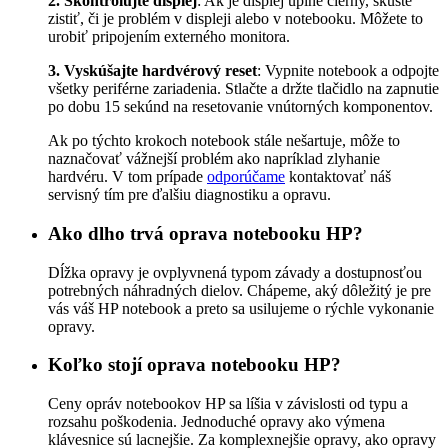
2. Skontrolujte displej
: Ak je displej úplne čierny, skúste
zistiť, či je problém v displeji alebo v notebooku. Môžete to
urobiť pripojením externého monitora.
3. Vyskúšajte hardvérový reset
: Vypnite notebook a odpojte
všetky periférne zariadenia. Stlačte a držte tlačidlo na zapnutie
po dobu 15 sekúnd na resetovanie vnútorných komponentov.
Ak po týchto krokoch notebook stále nešartuje, môže to
naznačovať vážnejší problém ako napríklad zlyhanie
hardvéru. V tom prípade
odporúčame
kontaktovať náš
servisný tím pre ďalšiu diagnostiku a opravu.
Ako dlho trvá oprava notebooku HP?
Dĺžka opravy je ovplyvnená typom závady a dostupnosťou
potrebných náhradných dielov. Chápeme, aký dôležitý je pre
vás váš HP notebook a preto sa usilujeme o rýchle vykonanie
opravy.
Koľko stojí oprava notebooku HP?
Ceny opráv notebookov HP sa líšia v závislosti od typu a
rozsahu poškodenia. Jednoduché opravy ako výmena
klávesnice sú lacnejšie. Za komplexnejšie opravy, ako opravy