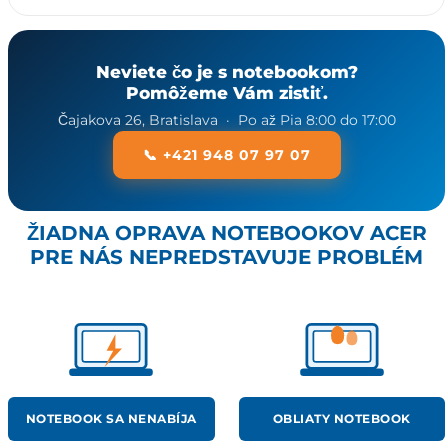
Neviete čo je s notebookom?
Pomôžeme Vám zistiť.
Čajakova 26, Bratislava · Po až Pia 8:00 do 17:00
📞 +421 948 07 97 07
ŽIADNA OPRAVA NOTEBOOKOV ACER
PRE NÁS NEPREDSTAVUJE PROBLÉM
NOTEBOOK SA NENABÍJA
OBLIATY NOTEBOOK