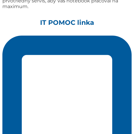
prvotriedny servis, aby Váš notebook pracoval na
maximum.
IT POMOC linka