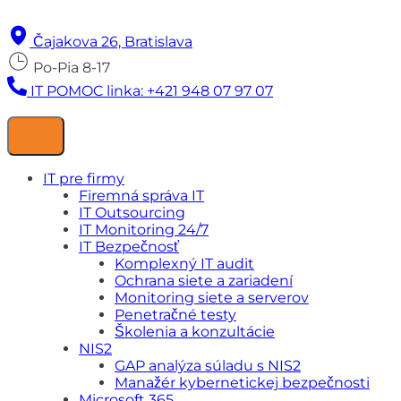
Čajakova 26, Bratislava
Po-Pia 8-17
IT POMOC linka: +421 948 07 97 07
IT pre firmy
Firemná správa IT
IT Outsourcing
IT Monitoring 24/7
IT Bezpečnosť
Komplexný IT audit
Ochrana siete a zariadení
Monitoring siete a serverov
Penetračné testy
Školenia a konzultácie
NIS2
GAP analýza súladu s NIS2
Manažér kybernetickej bezpečnosti
Microsoft 365