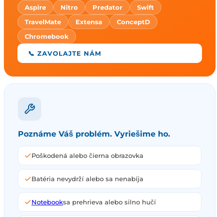
Aspire
Nitro
Predator
Swift
TravelMate
Extensa
ConceptD
Chromebook
📞 ZAVOLAJTE NÁM
Poznáme Váš problém. Vyriešime ho.
Poškodená alebo čierna obrazovka
Batéria nevydrží alebo sa nenabíja
Notebook
sa prehrieva alebo silno hučí