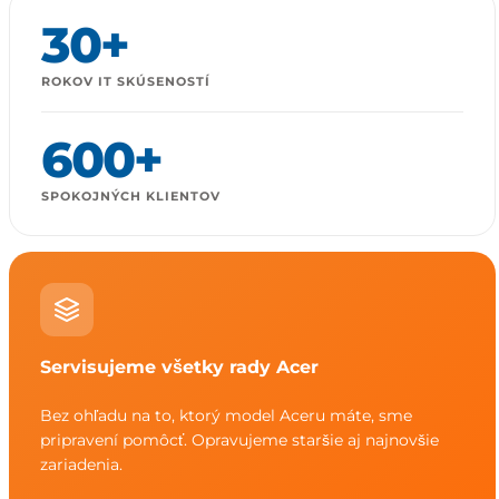
30+
ROKOV IT SKÚSENOSTÍ
600+
SPOKOJNÝCH KLIENTOV
Servisujeme všetky rady Acer
Bez ohľadu na to, ktorý model Aceru máte, sme
pripravení pomôcť. Opravujeme staršie aj najnovšie
zariadenia.