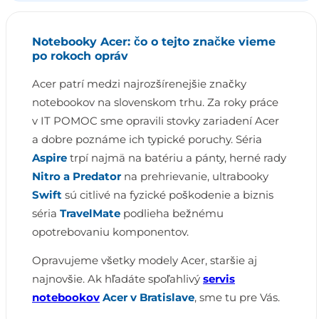
Notebooky Acer: čo o tejto značke vieme
po rokoch opráv
Acer patrí medzi najrozšírenejšie značky
notebookov na slovenskom trhu. Za roky práce
v IT POMOC sme opravili stovky zariadení Acer
a dobre poznáme ich typické poruchy. Séria
Aspire
trpí najmä na batériu a pánty, herné rady
Nitro a Predator
na prehrievanie, ultrabooky
Swift
sú citlivé na fyzické poškodenie a biznis
séria
TravelMate
podlieha bežnému
opotrebovaniu komponentov.
Opravujeme všetky modely Acer, staršie aj
najnovšie. Ak hľadáte spoľahlivý
servis
notebookov
Acer v Bratislave
, sme tu pre Vás.