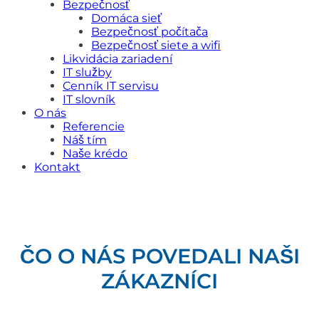
Bezpečnosť
Domáca sieť
Bezpečnosť počítača
Bezpečnosť siete a wifi
Likvidácia zariadení
IT služby
Cenník IT servisu
IT slovník
O nás
Referencie
Náš tím
Naše krédo
Kontakt
ČO O NÁS POVEDALI NAŠI
ZÁKAZNÍCI