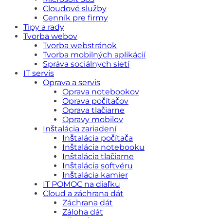
Cloudové služby
Cenník pre firmy
Tipy a rady
Tvorba webov
Tvorba webstránok
Tvorba mobilných aplikácií
Správa sociálnych sietí
IT servis
Oprava a servis
Oprava notebookov
Oprava počítačov
Oprava tlačiarne
Opravy mobilov
Inštalácia zariadení
Inštalácia počítača
Inštalácia notebooku
Inštalácia tlačiarne
Inštalácia softvéru
Inštalácia kamier
IT POMOC na diaľku
Cloud a záchrana dát
Záchrana dát
Záloha dát