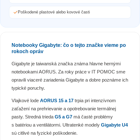
Poškodené plastové alebo kovové časti
Notebooky Gigabyte: čo o tejto značke vieme po
rokoch opráv
Gigabyte je taiwanská značka známa hlavne hernými
notebookami AORUS. Za roky práce v IT POMOC sme
opravili viaceré zariadenia Gigabyte a dobre poznáme ich
typické poruchy.
Vlajkové lode
AORUS 15 a 17
trpia pri intenzívnom
zaťažení na prehrievanie a opotrebovanie termálnej
pasty. Stredná trieda
G5 a G7
má časté problémy
s batériou a ventilátormi. Ultratenké modely
Gigabyte U4
sú citlivé na fyzické poškodenie.