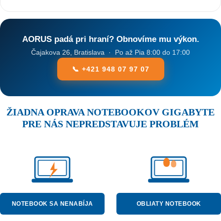
AORUS padá pri hraní? Obnovíme mu výkon.
Čajakova 26, Bratislava · Po až Pia 8:00 do 17:00
📞 +421 948 07 97 07
ŽIADNA OPRAVA NOTEBOOKOV GIGABYTE
PRE NÁS NEPREDSTAVUJE PROBLÉM
NOTEBOOK SA NENABÍJA
OBLIATY NOTEBOOK