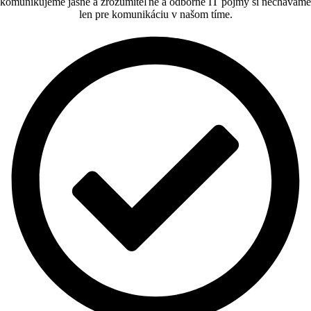
komunikujeme jasne a zrozumiteľne a odborné IT pojmy si nechávame
len pre komunikáciu v našom tíme.