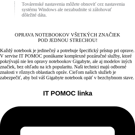
Továrenské nastavenia môžete obnoviť cez nastavenia
systému Windows ale nezabudnite si zálohovať
dôležité dáta.
OPRAVA NOTEBOOKOV VŠETKÝCH ZNAČIEK
POD JEDNOU STRECHOU!
Každý notebook je jedinečný a potrebuje špecifický prístup pri oprave.
V servise IT POMOC ponúkame komplexné pozáručné služby, ktoré
pokrývajú nie len opravy notebookov Gigabyte, ale aj modelov iných
značiek, bez ohľadu na ich popularitu. Naši technici majú odborné
znalosti v rôznych oblastiach opráv. Cieľom našich služieb je
zabezpečiť, aby bol váš Gigabyte notebook opäť v bezchybnom stave.
IT POMOC linka