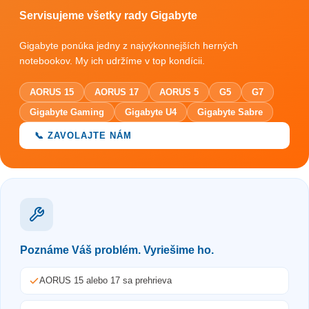
Servisujeme všetky rady Gigabyte
Gigabyte ponúka jedny z najvýkonnejších herných
notebookov. My ich udržíme v top kondícii.
AORUS 15
AORUS 17
AORUS 5
G5
G7
Gigabyte Gaming
Gigabyte U4
Gigabyte Sabre
📞 ZAVOLAJTE NÁM
Poznáme Váš problém. Vyriešime ho.
AORUS 15 alebo 17 sa prehrieva