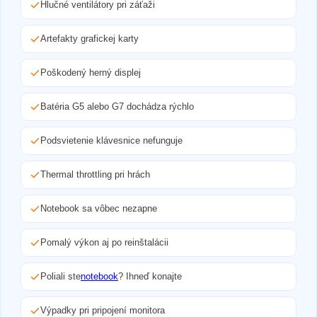
Hlučné ventilátory pri záťaži
Artefakty grafickej karty
Poškodený herný displej
Batéria G5 alebo G7 dochádza rýchlo
Podsvietenie klávesnice nefunguje
Thermal throttling pri hrách
Notebook sa vôbec nezapne
Pomalý výkon aj po reinštalácii
Poliali ste
notebook
? Ihneď konajte
Výpadky pri pripojení monitora