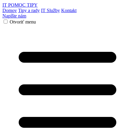
IT POMOC
TIPY
Domov
Tipy a rady
IT Služby
Kontakt
Napíšte nám
Otvoriť menu