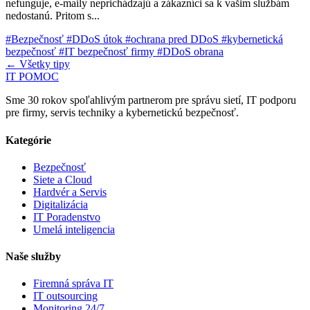
nefunguje, e-maily neprichádzajú a zákazníci sa k vašim službám
nedostanú. Pritom s...
#Bezpečnosť
#DDoS útok
#ochrana pred DDoS
#kybernetická
bezpečnosť
#IT bezpečnosť firmy
#DDoS obrana
← Všetky tipy
IT POMOC
Sme 30 rokov spoľahlivým partnerom pre správu sietí, IT podporu
pre firmy, servis techniky a kybernetickú bezpečnosť.
Kategórie
Bezpečnosť
Siete a Cloud
Hardvér a Servis
Digitalizácia
IT Poradenstvo
Umelá inteligencia
Naše služby
Firemná správa IT
IT outsourcing
Monitoring 24/7