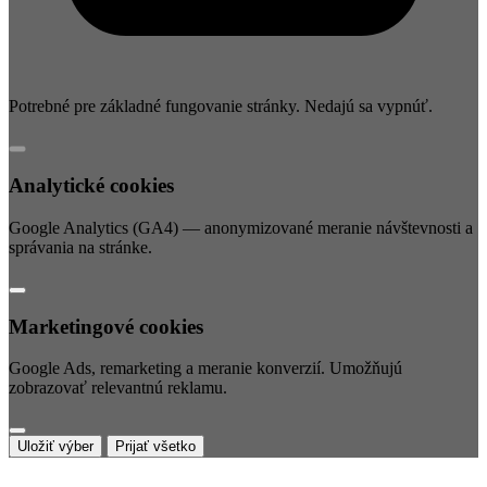
Potrebné pre základné fungovanie stránky. Nedajú sa vypnúť.
Analytické cookies
Google Analytics (GA4) — anonymizované meranie návštevnosti a
správania na stránke.
Marketingové cookies
Google Ads, remarketing a meranie konverzií. Umožňujú
zobrazovať relevantnú reklamu.
Uložiť výber
Prijať všetko