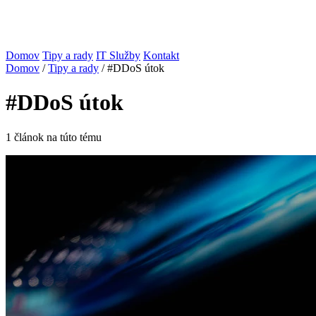
Domov
Tipy a rady
IT Služby
Kontakt
Domov
/
Tipy a rady
/
#DDoS útok
#DDoS útok
1 článok na túto tému