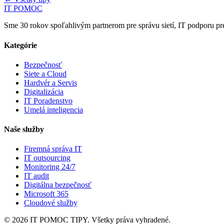
IT POMOC
Sme 30 rokov spoľahlivým partnerom pre správu sietí, IT podporu pre
Kategórie
Bezpečnosť
Siete a Cloud
Hardvér a Servis
Digitalizácia
IT Poradenstvo
Umelá inteligencia
Naše služby
Firemná správa IT
IT outsourcing
Monitoring 24/7
IT audit
Digitálna bezpečnosť
Microsoft 365
Cloudové služby
© 2026 IT POMOC TIPY. Všetky práva vyhradené.