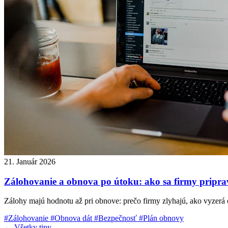
21. Január 2026
Zálohovanie a obnova po útoku: ako sa firmy pripravi
Zálohy majú hodnotu až pri obnove: prečo firmy zlyhajú, ako vyzerá 
#Zálohovanie
#Obnova dát
#Bezpečnosť
#Plán obnovy
← Všetky tipy