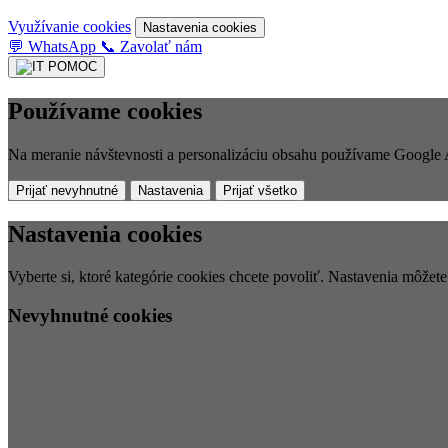
Využívanie cookies
Nastavenia cookies
💬
WhatsApp
📞
Zavolať nám
Používame cookies
Na meranie návštevnosti a personalizáciu obsahu používame Google A
Prijať nevyhnutné
Nastavenia
Prijať všetko
Nastavenia cookies
Vyberte si, ktoré kategórie cookies chcete povoliť. Nastavenia môžet
Nevyhnutné cookies