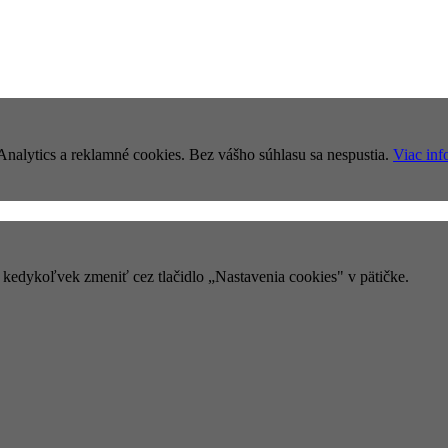
nalytics a reklamné cookies. Bez vášho súhlasu sa nespustia.
Viac inf
e kedykoľvek zmeniť cez tlačidlo „Nastavenia cookies" v pätičke.