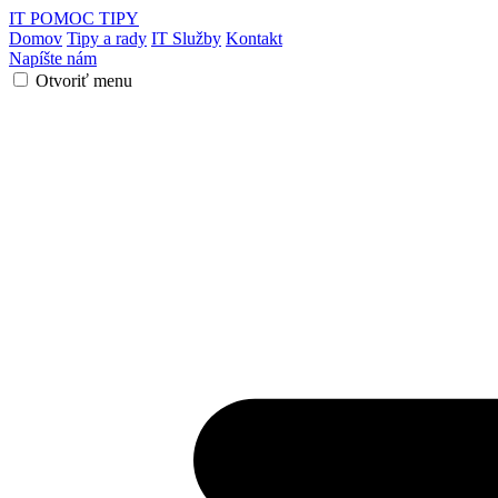
IT POMOC
TIPY
Domov
Tipy a rady
IT Služby
Kontakt
Napíšte nám
Otvoriť menu