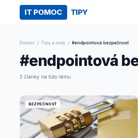
IT POMOC
TIPY
Domov
/
Tipy a rady
/
#endpointová bezpečnosť
#endpointová b
2 články na túto tému
BEZPEČNOSŤ