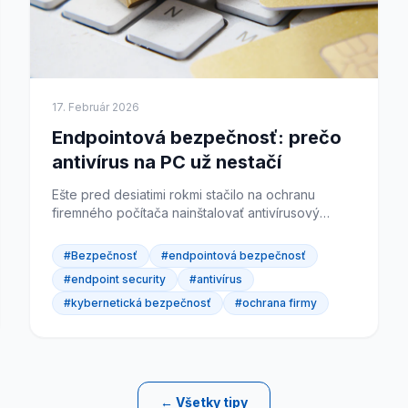
17. Február 2026
Endpointová bezpečnosť: prečo
antivírus na PC už nestačí
Ešte pred desiatimi rokmi stačilo na ochranu
firemného počítača nainštalovať antivírusový
program a pravidelne ho aktualizovať. Dnes je
situácia úplne iná....
#Bezpečnosť
#endpointová bezpečnosť
#endpoint security
#antivírus
#kybernetická bezpečnosť
#ochrana firmy
← Všetky tipy