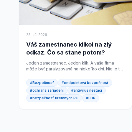
23. Júl 2026
Váš zamestnanec klikol na zlý
odkaz. Čo sa stane potom?
Jeden zamestnanec. Jeden klik. A vaša firma
môže byť paralyzovaná na niekoľko dní. Nie je to
strašenie, je to scenár, ktorý riešime u klientov
pravidelne. A...
#Bezpečnosť
#endpointová bezpečnosť
#ochrana zariadení
#antivírus nestačí
#bezpečnosť firemných PC
#EDR