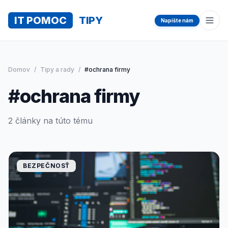
IT POMOC
TIPY
Napíšte nám
Otvo
Domov
/
Tipy a rady
/
#ochrana firmy
#ochrana firmy
2 články na túto tému
BEZPEČNOSŤ