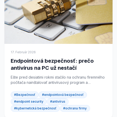
17. Február 2026
Endpointová bezpečnosť: prečo
antivírus na PC už nestačí
Ešte pred desiatimi rokmi stačilo na ochranu firemného
počítača nainštalovať antivírusový program a
pravidelne ho aktualizovať. Dnes je situácia úplne iná....
#Bezpečnosť
#endpointová bezpečnosť
#endpoint security
#antivírus
#kybernetická bezpečnosť
#ochrana firmy