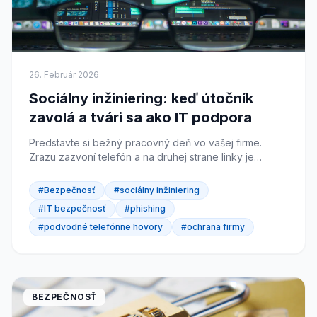
26. Február 2026
Sociálny inžiniering: keď útočník
zavolá a tvári sa ako IT podpora
Predstavte si bežný pracovný deň vo vašej firme.
Zrazu zazvoní telefón a na druhej strane linky je
príjemný hlas: "Dobrý deň, volám z IT podpory. Zistili
sme...
#Bezpečnosť
#sociálny inžiniering
#IT bezpečnosť
#phishing
#podvodné telefónne hovory
#ochrana firmy
BEZPEČNOSŤ