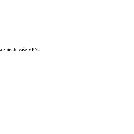
d
 znie: Je vaše VPN...