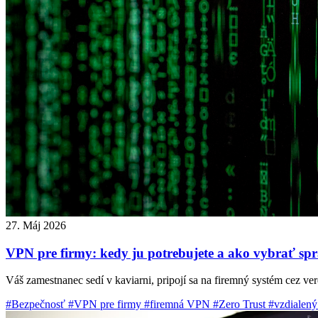
27. Máj 2026
VPN pre firmy: kedy ju potrebujete a ako vybrať sp
Váš zamestnanec sedí v kaviarni, pripojí sa na firemný systém cez ver
#Bezpečnosť
#VPN pre firmy
#firemná VPN
#Zero Trust
#vzdialený