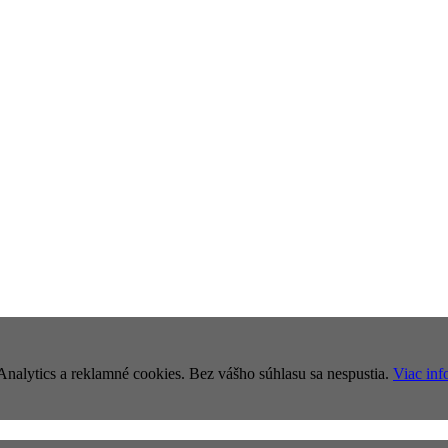
nalytics a reklamné cookies. Bez vášho súhlasu sa nespustia.
Viac inf