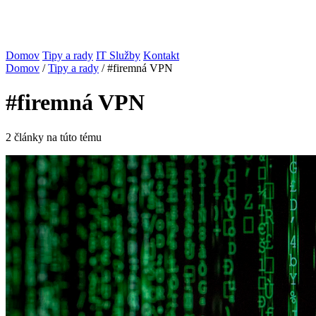
Domov
Tipy a rady
IT Služby
Kontakt
Domov
/
Tipy a rady
/
#firemná VPN
#firemná VPN
2 články na túto tému