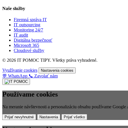
Naše služby
Firemná správa IT
IT outsourcing
Monitoring 24/7
IT audit
Digitálna bezpečnosť
Microsoft 365
Cloudové služby
© 2026 IT POMOC TIPY. Všetky práva vyhradené.
Využívanie cookies
Nastavenia cookies
💬
WhatsApp
📞
Zavolať nám
Používame cookies
Na meranie návštevnosti a personalizáciu obsahu používame Google A
Prijať nevyhnutné
Nastavenia
Prijať všetko