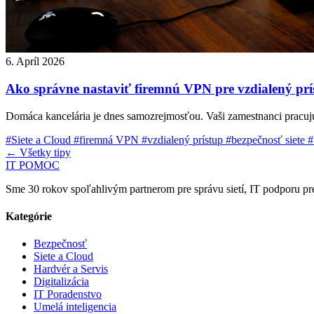
6. Apríl 2026
Ako správne nastaviť firemnú VPN pre vzdialený prí
Domáca kancelária je dnes samozrejmosťou. Vaši zamestnanci pracuj
#Siete a Cloud
#firemná VPN
#vzdialený prístup
#bezpečnosť siete
#
← Všetky tipy
IT POMOC
Sme 30 rokov spoľahlivým partnerom pre správu sietí, IT podporu pre
Kategórie
Bezpečnosť
Siete a Cloud
Hardvér a Servis
Digitalizácia
IT Poradenstvo
Umelá inteligencia