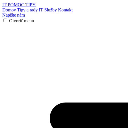
IT POMOC
TIPY
Domov
Tipy a rady
IT Služby
Kontakt
Napíšte nám
Otvoriť menu