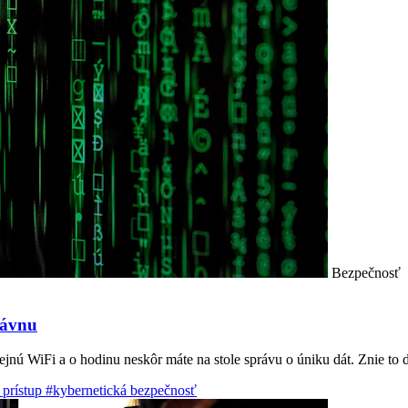
Bezpečnosť
rávnu
ejnú WiFi a o hodinu neskôr máte na stole správu o úniku dát. Znie to 
 prístup
#kybernetická bezpečnosť