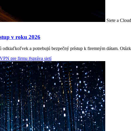
Siete a Clou
stup v roku 2026
ú odkiaľkoľvek a potrebujú bezpečný prístup k firemným dátam. Otázka
VPN pre firmu
#správa sietí