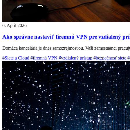
6. Apríl 2026
Ako správne nastaviť firemnú VPN pre vzdialený prí
Domáca kancelária je dnes samozrejmosťou. Vaši zamestnanci pracuj
#Siete a Cloud
#firemná VPN
#vzdialený prístup
#bezpečnosť siete
#