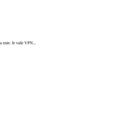
d
 znie: Je vaše VPN...