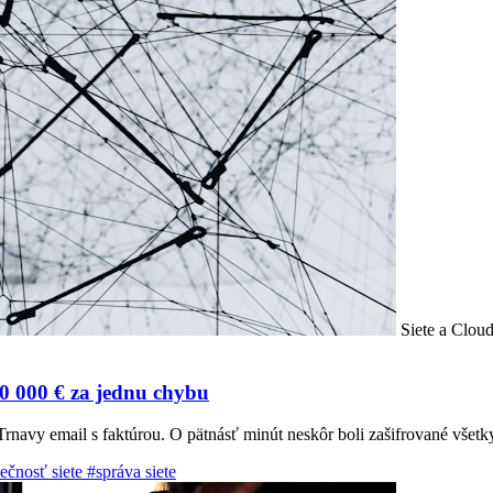
Siete a Clou
80 000 € za jednu chybu
Trnavy email s faktúrou. O pätnásť minút neskôr boli zašifrované všetky
ečnosť siete
#správa siete