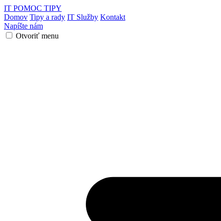
IT POMOC
TIPY
Domov
Tipy a rady
IT Služby
Kontakt
Napíšte nám
Otvoriť menu