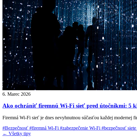
6. Marec 2026
Ako ochrániť firemnú Wi-Fi sieť pred útočníkmi: 5 
Firemná Wi-Fi sieť je dnes nevyhnutnou súčasťou každej modernej firmy
#Bezpečnosť
#firemná Wi-Fi
#zabezpečenie Wi-Fi
#bezpečnosť siet
← Všetky tipy