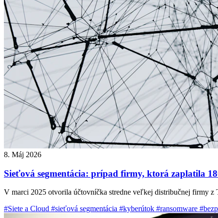
8. Máj 2026
Sieťová segmentácia: prípad firmy, ktorá zaplatila 1
V marci 2025 otvorila účtovníčka stredne veľkej distribučnej firmy z 
#Siete a Cloud
#sieťová segmentácia
#kyberútok
#ransomware
#bezp