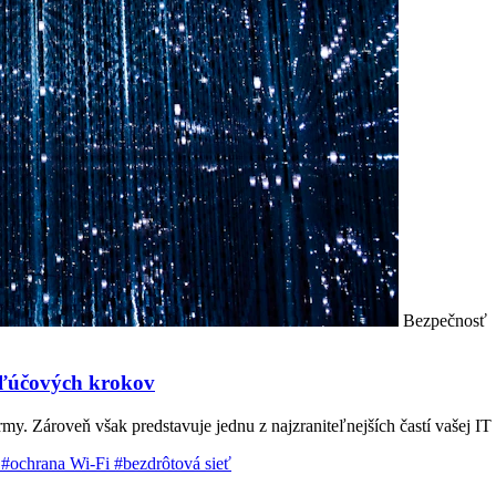
Bezpečnosť
kľúčových krokov
. Zároveň však predstavuje jednu z najzraniteľnejších častí vašej IT in
e
#ochrana Wi-Fi
#bezdrôtová sieť