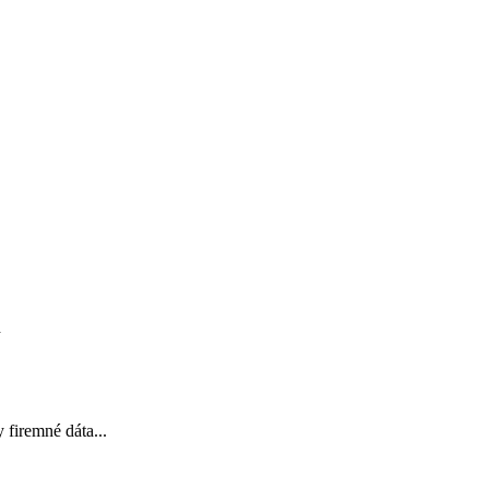
d
 firemné dáta...