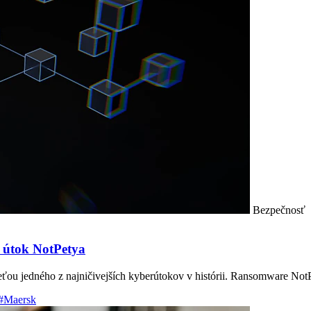
Bezpečnosť
 útok NotPetya
eťou jedného z najničivejších kyberútokov v histórii. Ransomware NotP
#Maersk