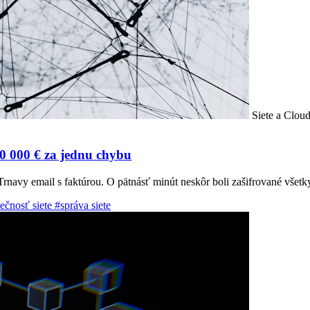
Siete a Clou
80 000 € za jednu chybu
Trnavy email s faktúrou. O pätnásť minút neskôr boli zašifrované všetky
ečnosť siete
#správa siete