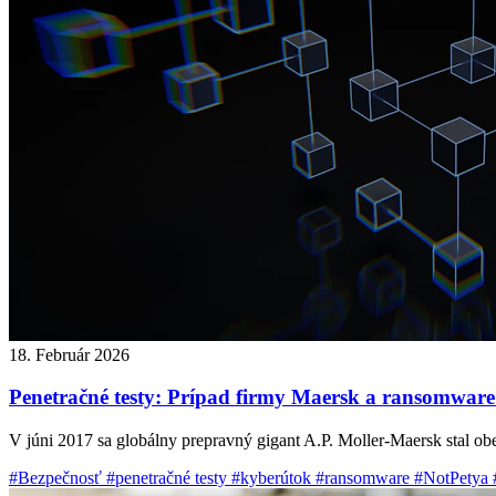
18. Február 2026
Penetračné testy: Prípad firmy Maersk a ransomware
V júni 2017 sa globálny prepravný gigant A.P. Moller-Maersk stal ob
#Bezpečnosť
#penetračné testy
#kyberútok
#ransomware
#NotPetya