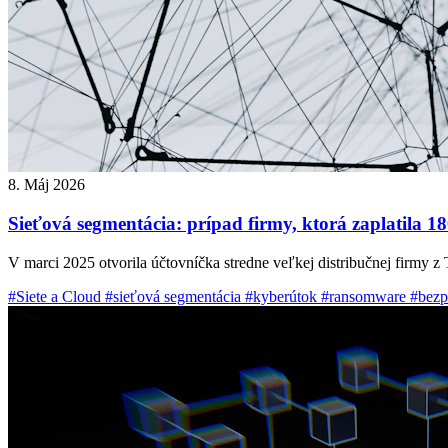
8. Máj 2026
Sieťová segmentácia: prípad firmy, ktorá zaplatila 1
V marci 2025 otvorila účtovníčka stredne veľkej distribučnej firmy z 
#Siete a Cloud
#sieťová segmentácia
#kyberútok
#ransomware
#bezp