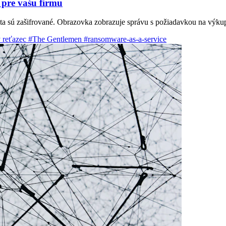
pre vašu firmu
áta sú zašifrované. Obrazovka zobrazuje správu s požiadavkou na výkupn
 reťazec
#The Gentlemen
#ransomware-as-a-service