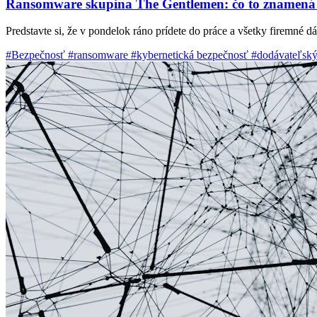
Ransomware skupina The Gentlemen: čo to znamená 
Predstavte si, že v pondelok ráno prídete do práce a všetky firemné d
#Bezpečnosť
#ransomware
#kybernetická bezpečnosť
#dodávateľský