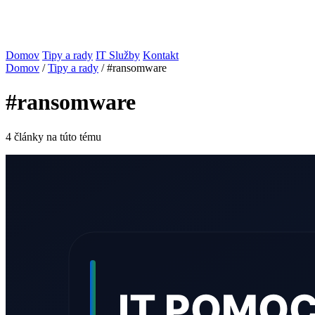
Domov
Tipy a rady
IT Služby
Kontakt
Domov
/
Tipy a rady
/
#ransomware
#ransomware
4 články na túto tému