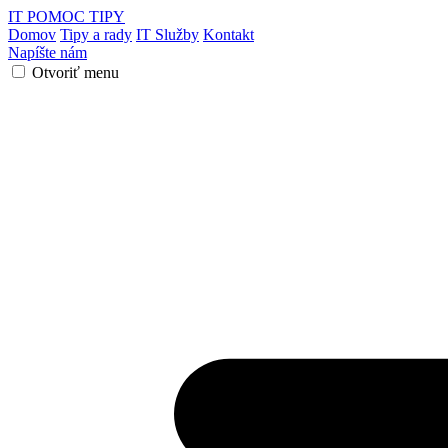
IT POMOC
TIPY
Domov
Tipy a rady
IT Služby
Kontakt
Napíšte nám
Otvoriť menu