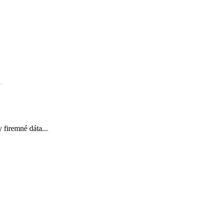
d
 firemné dáta...