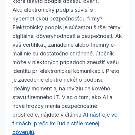
ktoré takýto podpis dokážu overiť.
Ako elektronický podpis súvisí s
kybernetickou bezpečnosťou firmy?
Elektronický podpis je súčasťou širšej témy
digitálnej dôveryhodnosti a bezpečnosti. Ak
váš certifikát, zariadenie alebo firemný e-
mail nie sú dostatočne chránené, útočník
môže v niektorých prípadoch zneužiť vašu
identitu pri elektronickej komunikácii. Preto
je zavedenie elektronického podpisu
ideálny moment aj na revíziu celkového
stavu firemného IT. Viac o tom, ako AI a
nové hrozby menia bezpečnostné
prostredie, nájdete v článku
AI nástroje vo
firmách: prečo im ľudia stále menej
dôverujú
.