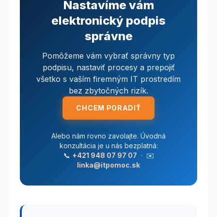
Nastavíme vám
elektronický podpis
správne
Pomôžeme vám vybrať správny typ
podpisu, nastaviť procesy a prepojiť
všetko s vaším firemným IT prostredím
bez zbytočných rizík.
CHCEM PORADIŤ
Alebo nám rovno zavolajte. Úvodná
konzultácia je u nás bezplatná:
📞
+421 948 07 97 07
· ✉️
linka@itpomoc.sk