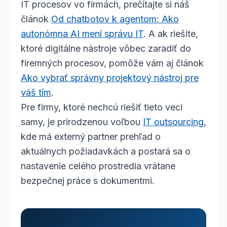
IT procesov vo firmách, prečítajte si náš
článok
Od chatbotov k agentom: Ako
autonómna AI mení správu IT
. A ak riešite,
ktoré digitálne nástroje vôbec zaradiť do
firemných procesov, pomôže vám aj článok
Ako vybrať správny projektový nástroj pre
váš tím
.
Pre firmy, ktoré nechcú riešiť tieto veci
samy, je prirodzenou voľbou
IT outsourcing
,
kde má externý partner prehľad o
aktuálnych požiadavkách a postará sa o
nastavenie celého prostredia vrátane
bezpečnej práce s dokumentmi.