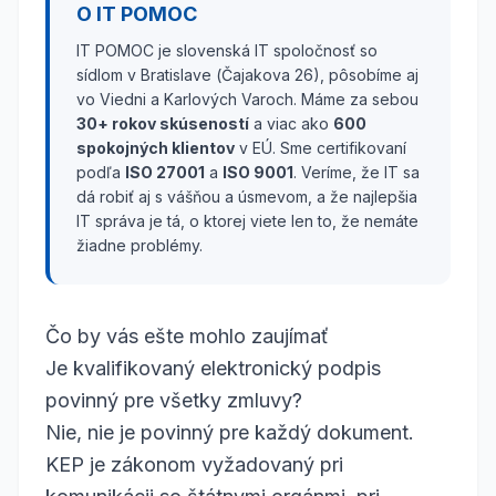
O IT POMOC
IT POMOC je slovenská IT spoločnosť so
sídlom v Bratislave (Čajakova 26), pôsobíme aj
vo Viedni a Karlových Varoch. Máme za sebou
30+ rokov skúseností
a viac ako
600
spokojných klientov
v EÚ. Sme certifikovaní
podľa
ISO 27001
a
ISO 9001
. Veríme, že IT sa
dá robiť aj s vášňou a úsmevom, a že najlepšia
IT správa je tá, o ktorej viete len to, že nemáte
žiadne problémy.
Čo by vás ešte mohlo zaujímať
Je kvalifikovaný elektronický podpis
povinný pre všetky zmluvy?
Nie, nie je povinný pre každý dokument.
KEP je zákonom vyžadovaný pri