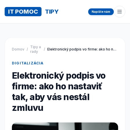
IT POMOC
TIPY
Napíšte nám
Otvo
Tipy a
Domov
/
/
Elektronický podpis vo firme: ako ho nastaviť tak, aby vás nestál zmluvu
rady
DIGITALIZÁCIA
Elektronický podpis vo
firme: ako ho nastaviť
tak, aby vás nestál
zmluvu