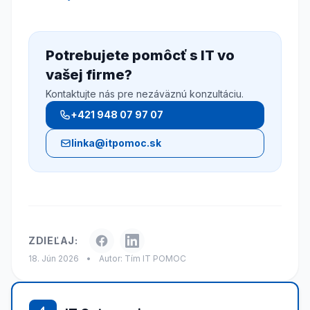
Potrebujete pomôcť s IT vo
vašej firme?
Kontaktujte nás pre nezáväznú konzultáciu.
+421 948 07 97 07
linka@itpomoc.sk
ZDIEĽAJ:
18. Jún 2026
•
Autor: Tím IT POMOC