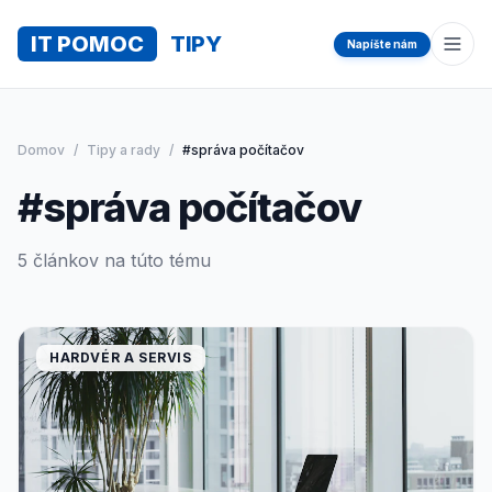
IT POMOC
TIPY
Napíšte nám
Otvo
Domov
/
Tipy a rady
/
#správa počítačov
#správa počítačov
5 článkov na túto tému
HARDVÉR A SERVIS