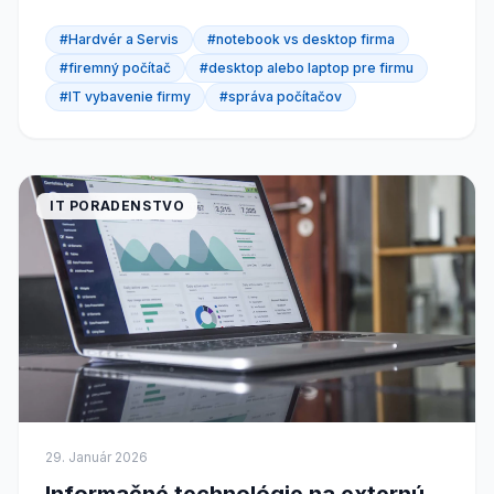
flexibilné". O rok zistíte, že deväť z nich nikto...
#Hardvér a Servis
#notebook vs desktop firma
#firemný počítač
#desktop alebo laptop pre firmu
#IT vybavenie firmy
#správa počítačov
IT PORADENSTVO
29. Január 2026