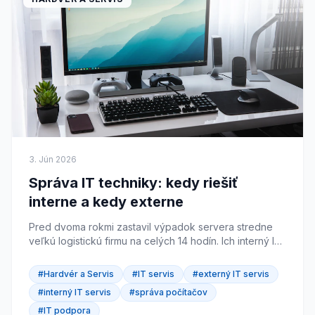
3. Jún 2026
Správa IT techniky: kedy riešiť
interne a kedy externe
Pred dvoma rokmi zastavil výpadok servera stredne
veľkú logistickú firmu na celých 14 hodín. Ich interný IT
pracovník bol na dovolenke. Zástupca nevedel, kde...
#Hardvér a Servis
#IT servis
#externý IT servis
#interný IT servis
#správa počítačov
#IT podpora