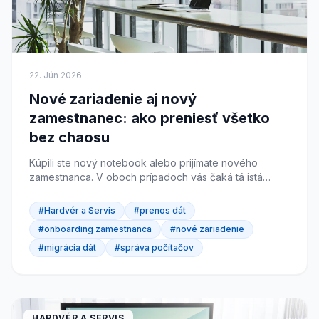
22. Jún 2026
Nové zariadenie aj nový
zamestnanec: ako preniesť všetko
bez chaosu
Kúpili ste nový notebook alebo prijímate nového
zamestnanca. V oboch prípadoch vás čaká tá istá
nočná mora: dostať na nové zariadenie účty, e-maily,
heslá, aplikácie a dáta tak, aby sa nič nestratilo. Tu je
#Hardvér a Servis
#prenos dát
návod, ako na to bez chaosu.
#onboarding zamestnanca
#nové zariadenie
#migrácia dát
#správa počítačov
HARDVÉR A SERVIS