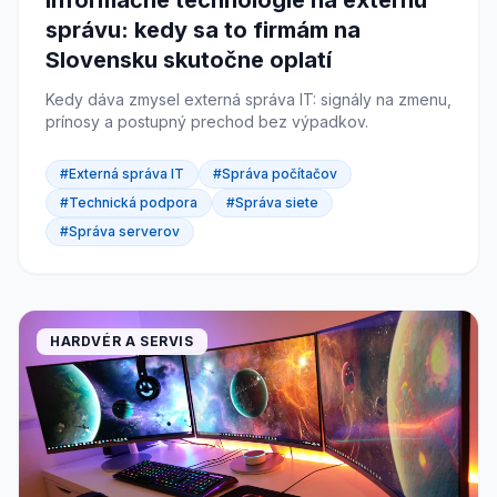
Informačné technológie na externú
správu: kedy sa to firmám na
Slovensku skutočne oplatí
Kedy dáva zmysel externá správa IT: signály na zmenu,
prínosy a postupný prechod bez výpadkov.
#Externá správa IT
#Správa počítačov
#Technická podpora
#Správa siete
#Správa serverov
HARDVÉR A SERVIS