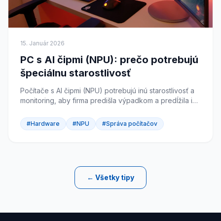
15. Január 2026
PC s AI čipmi (NPU): prečo potrebujú
špeciálnu starostlivosť
Počítače s AI čipmi (NPU) potrebujú inú starostlivosť a
monitoring, aby firma predišla výpadkom a predĺžila ich
životnosť.
#Hardware
#NPU
#Správa počítačov
← Všetky tipy