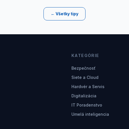
← Všetky tipy
KATEGÓRIE
Bezpečnosť
Siete a Cloud
Hardvér a Servis
Digitalizácia
IT Poradenstvo
Umelá inteligencia