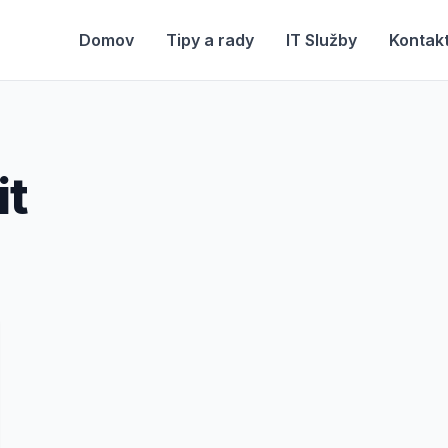
Domov
Tipy a rady
IT Služby
Kontak
it