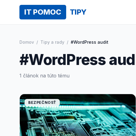
IT POMOC
TIPY
Domov
/
Tipy a rady
/
#WordPress audit
#WordPress aud
1 článok na túto tému
BEZPEČNOSŤ