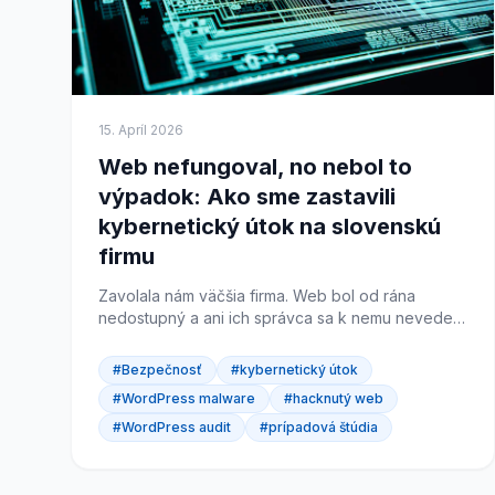
15. Apríl 2026
Web nefungoval, no nebol to
výpadok: Ako sme zastavili
kybernetický útok na slovenskú
firmu
Zavolala nám väčšia firma. Web bol od rána
nedostupný a ani ich správca sa k nemu nevedel
dostať. Mysleli si, že spadol server. V skutočnosti
išlo o kybernetický útok, ktorý prebiehal už
#Bezpečnosť
#kybernetický útok
dlhšie...
#WordPress malware
#hacknutý web
#WordPress audit
#prípadová štúdia