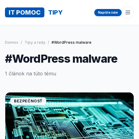
IT POMOC
TIPY
Napíšte nám
Otvo
Domov
/
Tipy a rady
/
#WordPress malware
#WordPress malware
1 článok na túto tému
BEZPEČNOSŤ