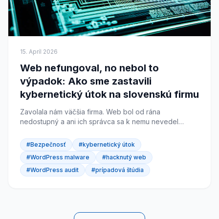
15. Apríl 2026
Web nefungoval, no nebol to
výpadok: Ako sme zastavili
kybernetický útok na slovenskú firmu
Zavolala nám väčšia firma. Web bol od rána
nedostupný a ani ich správca sa k nemu nevedel
dostať. Mysleli si, že spadol server. V skutočnosti išlo o
kybernetický útok, ktorý prebiehal už dlhšie...
#Bezpečnosť
#kybernetický útok
#WordPress malware
#hacknutý web
#WordPress audit
#prípadová štúdia