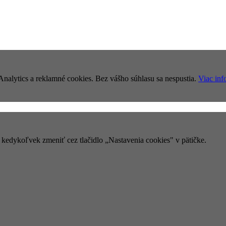
nalytics a reklamné cookies. Bez vášho súhlasu sa nespustia.
Viac inf
e kedykoľvek zmeniť cez tlačidlo „Nastavenia cookies" v pätičke.