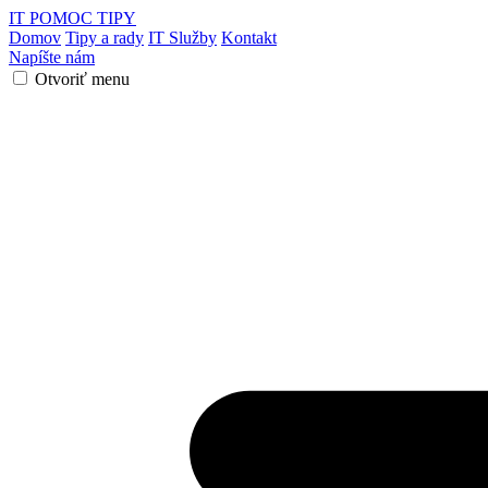
IT POMOC
TIPY
Domov
Tipy a rady
IT Služby
Kontakt
Napíšte nám
Otvoriť menu