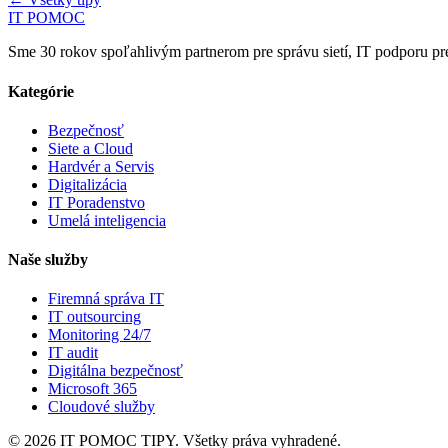
IT POMOC
Sme 30 rokov spoľahlivým partnerom pre správu sietí, IT podporu pre
Kategórie
Bezpečnosť
Siete a Cloud
Hardvér a Servis
Digitalizácia
IT Poradenstvo
Umelá inteligencia
Naše služby
Firemná správa IT
IT outsourcing
Monitoring 24/7
IT audit
Digitálna bezpečnosť
Microsoft 365
Cloudové služby
© 2026 IT POMOC TIPY. Všetky práva vyhradené.