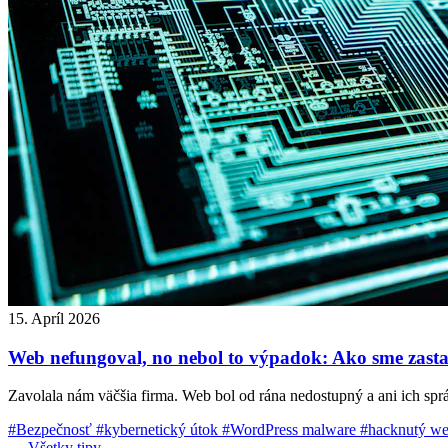
15. Apríl 2026
Web nefungoval, no nebol to výpadok: Ako sme zastav
Zavolala nám väčšia firma. Web bol od rána nedostupný a ani ich správc
#Bezpečnosť
#kybernetický útok
#WordPress malware
#hacknutý w
← Všetky tipy