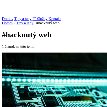
Domov
Tipy a rady
IT Služby
Kontakt
Domov
/
Tipy a rady
/
#hacknutý web
#hacknutý web
1 článok na túto tému