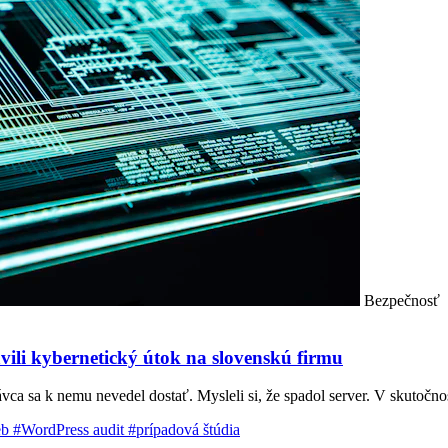
Bezpečnosť
ili kybernetický útok na slovenskú firmu
a sa k nemu nevedel dostať. Mysleli si, že spadol server. V skutočnosti
eb
#WordPress audit
#prípadová štúdia