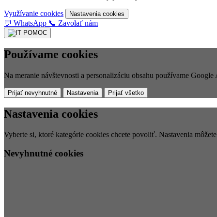
Využívanie cookies
Nastavenia cookies
💬
WhatsApp
📞
Zavolať nám
Používame cookies
Na meranie návštevnosti a personalizáciu obsahu používame Google A
Prijať nevyhnutné
Nastavenia
Prijať všetko
Nastavenia cookies
Vyberte si, ktoré kategórie cookies chcete povoliť. Nastavenia môžet
Nevyhnutné cookies