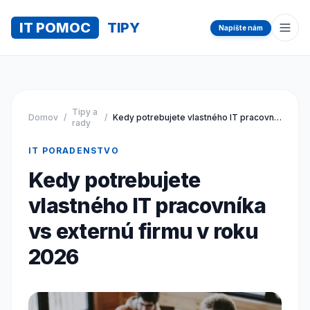
IT POMOC
TIPY
Napíšte nám
Otvo
Tipy a
Domov
/
/
Kedy potrebujete vlastného IT pracovníka vs externú firmu v roku 2026
rady
IT PORADENSTVO
Kedy potrebujete
vlastného IT pracovníka
vs externú firmu v roku
2026