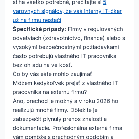
stíha všetko potrebné, prečítajte si
5
varovných signálov, že váš interný IT-čkar
už na firmu nestačí
Špecifické prípady:
Firmy v regulovaných
odvetviach (zdravotníctvo, finance) alebo s
vysokými bezpečnostnými požiadavkami
často potrebujú vlastného IT pracovníka
bez ohľadu na veľkosť.
Čo by vás ešte mohlo zaujímať
Môžem kedykoľvek prejsť z vlastného IT
pracovníka na externú firmu?
Áno, prechod je možný a v roku 2026 ho
realizujú mnohé firmy. Dôležité je
zabezpečiť plynulý prenos znalostí a
dokumentácie. Profesionálna externá firma
vám pomôže s prechodným obdobím a