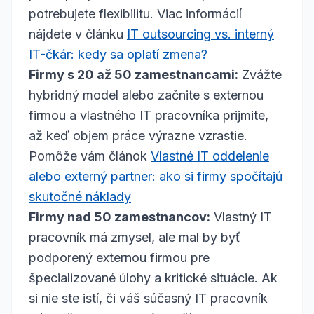
potrebujete flexibilitu. Viac informácií
nájdete v článku
IT outsourcing vs. interný
IT-čkár: kedy sa oplatí zmena?
Firmy s 20 až 50 zamestnancami:
Zvážte
hybridný model alebo začnite s externou
firmou a vlastného IT pracovníka prijmite,
až keď objem práce výrazne vzrastie.
Pomôže vám článok
Vlastné IT oddelenie
alebo externý partner: ako si firmy spočítajú
skutočné náklady
Firmy nad 50 zamestnancov:
Vlastný IT
pracovník má zmysel, ale mal by byť
podporený externou firmou pre
špecializované úlohy a kritické situácie. Ak
si nie ste istí, či váš súčasný IT pracovník