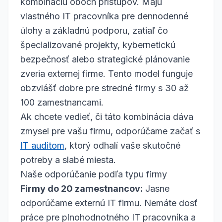
kombináciu oboch prístupov. Majú
vlastného IT pracovníka pre dennodenné
úlohy a základnú podporu, zatiaľ čo
špecializované projekty, kybernetickú
bezpečnosť alebo strategické plánovanie
zveria externej firme. Tento model funguje
obzvlášť dobre pre stredné firmy s 30 až
100 zamestnancami.
Ak chcete vedieť, či táto kombinácia dáva
zmysel pre vašu firmu, odporúčame začať s
IT auditom
, ktorý odhalí vaše skutočné
potreby a slabé miesta.
Naše odporúčanie podľa typu firmy
Firmy do 20 zamestnancov:
Jasne
odporúčame externú IT firmu. Nemáte dosť
práce pre plnohodnotného IT pracovníka a