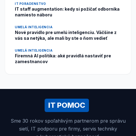
IT PORADENSTVO
IT staff augmentation: kedy si požičať odborníka
namiesto náboru
UMELÁ INTELIGENCIA
Nové pravidlo pre umelú inteligenciu. Väčšine z
vás sa netýka, ale mali by ste o ňom vedieť
UMELÁ INTELIGENCIA
Firemná AI politika: aké pravidlá nastaviť pre
zamestnancov
IT POMOC
Sme 30 rokov spoľahlivým partnerom pre správu
sietí, IT podporu pre firmy, servis techniky