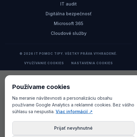
IT audit
Digitálna bezpečnosť
Microsoft 365
Cloudové služby
© 2026 IT POMOC TIPY. VŠETKY PRÁVA VYHRADENÉ.
VYUŽÍVANIE COOKIES
NASTAVENIA COOKIES
Používame cookies
Na meranie návštevnosti a personalizáciu obsahu
používame Google Analytics a reklamné cookies. Bez vášho
súhlasu sa nespustia.
Viac informácií ↗
Prijať nevyhnutné