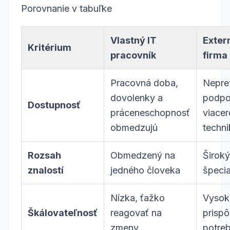
Porovnanie v tabuľke
Vlastný IT
Exter
Kritérium
pracovník
firma
Pracovná doba,
Nepret
dovolenky a
podpo
Dostupnosť
práceneschopnosť
viacer
obmedzujú
techn
Rozsah
Obmedzený na
Široký
znalostí
jedného človeka
špecia
Nízka, ťažko
Vysok
Škálovateľnosť
reagovať na
prisp
zmeny
potre