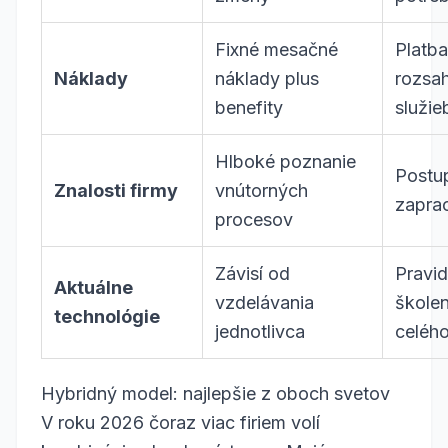
Fixné mesačné
Platb
Náklady
náklady plus
rozsa
benefity
služie
Hlboké poznanie
Postu
Znalosti firmy
vnútorných
zapra
procesov
Závisí od
Pravid
Aktuálne
vzdelávania
školen
technológie
jednotlivca
celého
Hybridný model: najlepšie z oboch svetov
V roku 2026 čoraz viac firiem volí