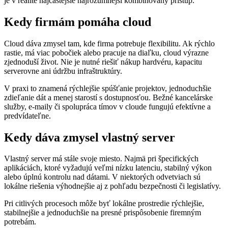
je v realite najčastejšie najrozumnejší kombinovaný prístup.
Kedy firmám pomáha cloud
Cloud dáva zmysel tam, kde firma potrebuje flexibilitu. Ak rýchlo
rastie, má viac pobočiek alebo pracuje na diaľku, cloud výrazne
zjednoduší život. Nie je nutné riešiť nákup hardvéru, kapacitu
serverovne ani údržbu infraštruktúry.
V praxi to znamená rýchlejšie spúšťanie projektov, jednoduchšie
zdieľanie dát a menej starostí s dostupnosťou. Bežné kancelárske
služby, e-maily či spolupráca tímov v cloude fungujú efektívne a
predvídateľne.
Kedy dáva zmysel vlastný server
Vlastný server má stále svoje miesto. Najmä pri špecifických
aplikáciách, ktoré vyžadujú veľmi nízku latenciu, stabilný výkon
alebo úplnú kontrolu nad dátami. V niektorých odvetviach sú
lokálne riešenia výhodnejšie aj z pohľadu bezpečnosti či legislatívy.
Pri citlivých procesoch môže byť lokálne prostredie rýchlejšie,
stabilnejšie a jednoduchšie na presné prispôsobenie firemným
potrebám.