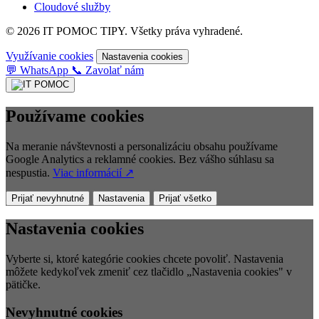
Cloudové služby
© 2026 IT POMOC TIPY. Všetky práva vyhradené.
Využívanie cookies
Nastavenia cookies
💬
WhatsApp
📞
Zavolať nám
Používame cookies
Na meranie návštevnosti a personalizáciu obsahu používame
Google Analytics a reklamné cookies. Bez vášho súhlasu sa
nespustia.
Viac informácií ↗
Prijať nevyhnutné
Nastavenia
Prijať všetko
Nastavenia cookies
Vyberte si, ktoré kategórie cookies chcete povoliť. Nastavenia
môžete kedykoľvek zmeniť cez tlačidlo „Nastavenia cookies" v
pätičke.
Nevyhnutné cookies