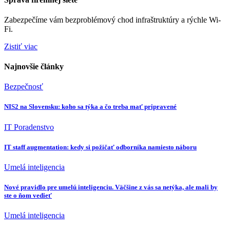
Zabezpečíme vám bezproblémový chod infraštruktúry a rýchle Wi-
Fi.
Zistiť viac
Najnovšie články
Bezpečnosť
NIS2 na Slovensku: koho sa týka a čo treba mať pripravené
IT Poradenstvo
IT staff augmentation: kedy si požičať odborníka namiesto náboru
Umelá inteligencia
Nové pravidlo pre umelú inteligenciu. Väčšine z vás sa netýka, ale mali by
ste o ňom vedieť
Umelá inteligencia