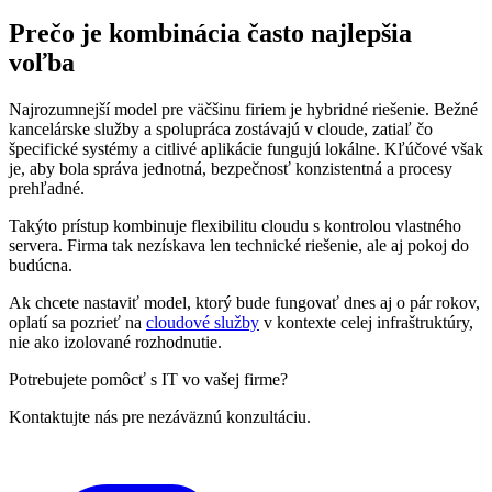
Prečo je kombinácia často najlepšia
voľba
Najrozumnejší model pre väčšinu firiem je hybridné riešenie. Bežné
kancelárske služby a spolupráca zostávajú v cloude, zatiaľ čo
špecifické systémy a citlivé aplikácie fungujú lokálne. Kľúčové však
je, aby bola správa jednotná, bezpečnosť konzistentná a procesy
prehľadné.
Takýto prístup kombinuje flexibilitu cloudu s kontrolou vlastného
servera. Firma tak nezískava len technické riešenie, ale aj pokoj do
budúcna.
Ak chcete nastaviť model, ktorý bude fungovať dnes aj o pár rokov,
oplatí sa pozrieť na
cloudové služby
v kontexte celej infraštruktúry,
nie ako izolované rozhodnutie.
Potrebujete pomôcť s IT vo vašej firme?
Kontaktujte nás pre nezáväznú konzultáciu.