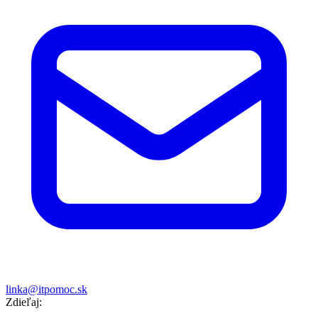
linka@itpomoc.sk
Zdieľaj: