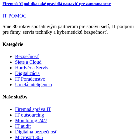
Firemná AI politika: aké pravidlá nastaviť pre zamestnancov
IT POMOC
Sme 30 rokov spoľahlivým partnerom pre správu sietí, IT podporu
pre firmy, servis techniky a kybernetickú bezpečnosť.
Kategórie
Bezpečnosť
Siete a Cloud
Hardvér a Servis
Digitalizácia
IT Poradenstvo
Umelá inteligencia
Naše služby
Firemná správa IT
IT outsourcing
Monitoring 24/7
IT audit
Digitálna bezpečnosť
Microsoft 365