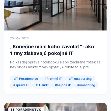
20. Máj 2026
„Konečne mám koho zavolať": ako
firmy získavajú pokojné IT
Po každej oprave notebooku alebo záchrane fotiek sa
nás občas niekto z vás opýta: „A robíte to aj pre
firmy?" Túto otázku si u nás položilo viac ako 90 ľudí
len za posledný rok...
#IT Poradenstvo
#firemné IT
#IT outsourcing
#správa IT
#IT audit
#helpdesk
#monitoring
IT PORADENSTVO