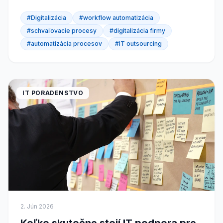
leží v inboxe manažéra, ktorý je na služobnej ceste....
#Digitalizácia
#workflow automatizácia
#schvaľovacie procesy
#digitalizácia firmy
#automatizácia procesov
#IT outsourcing
IT PORADENSTVO
2. Jún 2026