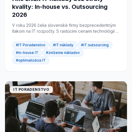
kvality: In-house vs. Outsourcing
2026
V roku 2026 čelia slovenské firmy bezprecedentným
tlakom na IT rozpočty. S rastúcimi cenami technológií a
potrebou modernizovať infraštruktúru sa každý
majiteľ...
#IT Poradenstvo
#IT náklady
#IT outsourcing
#in-house IT
#zníženie nákladov
#optimalizácia IT
IT PORADENSTVO