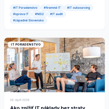
stále niečo nefunguje." „Riešime to, keď to padne."...
#IT Poradenstvo
#firemné IT
#IT outsourcing
#správa IT
#NIS2
#IT audit
#západné Slovensko
IT PORADENSTVO
29. Apríl 2026
Ako znížiť IT náklady bez straty