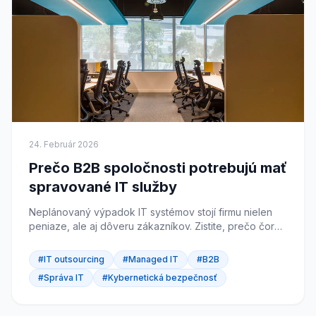
24. Február 2026
Prečo B2B spoločnosti potrebujú mať
spravované IT služby
Neplánovaný výpadok IT systémov stojí firmu nielen
peniaze, ale aj dôveru zákazníkov. Zistite, prečo čoraz
viac B2B spoločností prechádza na spravované IT
služby a čo tým konkrétne získajú.
#IT outsourcing
#Managed IT
#B2B
#Správa IT
#Kybernetická bezpečnosť