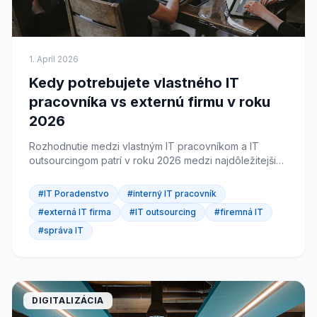
1. Apríl 2026
Kedy potrebujete vlastného IT
pracovníka vs externú firmu v roku
2026
Rozhodnutie medzi vlastným IT pracovníkom a IT
outsourcingom patrí v roku 2026 medzi najdôležitejšie
strategické otázky, ktoré musia firmy riešiť. Obe
možnosti...
#IT Poradenstvo
#interný IT pracovník
#externá IT firma
#IT outsourcing
#firemná IT
#správa IT
DIGITALIZÁCIA