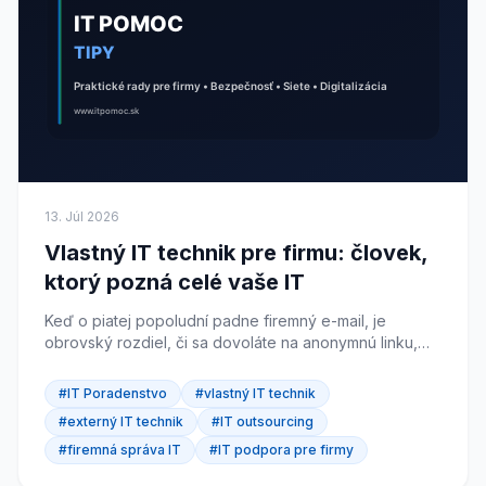
13. Júl 2026
Vlastný IT technik pre firmu: človek,
ktorý pozná celé vaše IT
Keď o piatej popoludní padne firemný e-mail, je
obrovský rozdiel, či sa dovoláte na anonymnú linku,
alebo na človeka, ktorý vašu firmu pozná po mene.
Toto je príbeh o vlastnom IT technikovi: jednom
#IT Poradenstvo
#vlastný IT technik
človeku, ktorý drží celé vaše IT a zdvihne, keď horí.
#externý IT technik
#IT outsourcing
#firemná správa IT
#IT podpora pre firmy