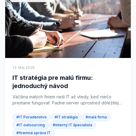
13. Máj 2026
IT stratégia pre malú firmu:
jednoduchý návod
Väčšina malých firiem rieši IT až vtedy, keď niečo
prestane fungovať. Padne server uprostred dôležitej
prezentácie, mailová schránka sa zaplní, alebo niekto...
#IT Poradenstvo
#IT stratégia
#malá firma
#IT outsourcing
#interný IT špecialista
#firemná správa IT