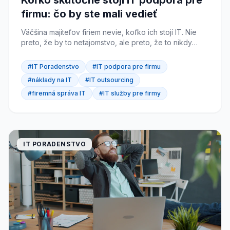
Koľko skutočne stojí IT podpora pre
firmu: čo by ste mali vedieť
Väčšina majiteľov firiem nevie, koľko ich stojí IT. Nie
preto, že by to netajomstvo, ale preto, že to nikdy
poriadne nepočítali. A práve to je problém. Keď...
#IT Poradenstvo
#IT podpora pre firmu
#náklady na IT
#IT outsourcing
#firemná správa IT
#IT služby pre firmy
IT PORADENSTVO