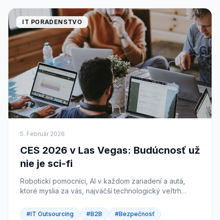
IT PORADENSTVO
5. Február 2026
CES 2026 v Las Vegas: Budúcnosť už
nie je sci-fi
Robotickí pomocníci, AI v každom zariadení a autá,
ktoré myslia za vás, najväčší technologický veľtrh
sveta opäť posunul hranice. Prinášame prehľad
najzaujímavejších noviniek z CES 2026.
#IT Outsourcing
#B2B
#Bezpečnosť