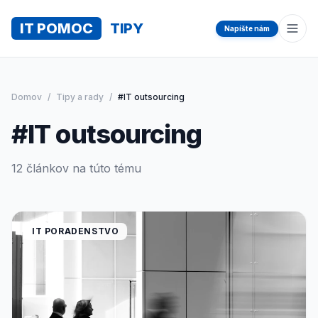
IT POMOC
TIPY
Napíšte nám
Otvo
Domov
/
Tipy a rady
/
#IT outsourcing
#IT outsourcing
12 článkov na túto tému
IT PORADENSTVO