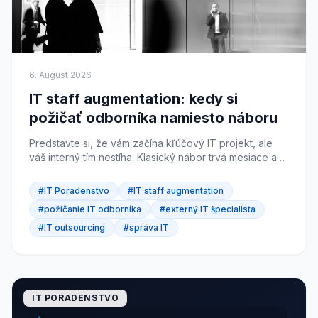
6. August 2026
IT staff augmentation: kedy si
požičať odborníka namiesto náboru
Predstavte si, že vám začína kľúčový IT projekt, ale
váš interný tím nestíha. Klasický nábor trvá mesiace a
projekt na nového zamestnanca čakať nemôže. IT...
#IT Poradenstvo
#IT staff augmentation
#požičanie IT odborníka
#externý IT špecialista
#IT outsourcing
#správa IT
IT PORADENSTVO