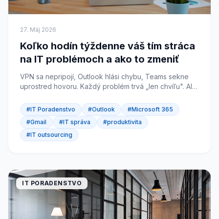
27. Máj 2026
Koľko hodín týždenne váš tím stráca
na IT problémoch a ako to zmeniť
VPN sa nepripojí, Outlook hlási chybu, Teams sekne
uprostred hovoru. Každý problém trvá „len chvíľu". Ale
30 minút denne × 10 ľudí = 25 stratených hodín za
týždeň. Koľko vás to naozaj stojí?
#IT Poradenstvo
#Outlook
#Microsoft 365
#Gmail
#IT správa
#produktivita
#IT outsourcing
IT PORADENSTVO