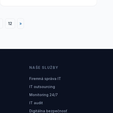
12
»
NAŠE SLUŽBY
Firemná správa IT
IT outsourcing
Monitoring 24/7
IT audit
Digitálna bezpečnosť