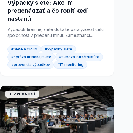
Výpadky siete: Ako im
predchádzať a čo robiť keď
nastanú
Výpadok firemnej siete dokáže paralyzovať celú
spoločnosť v priebehu minút. Zamestnanci
nemôžu pracovať, zákazníci sa nedostanú k vašim
službám a každá minúta...
#Siete a Cloud
#výpadky siete
#správa firemnej siete
#sieťová infraštruktúra
#prevencia výpadkov
#IT monitoring
BEZPEČNOSŤ