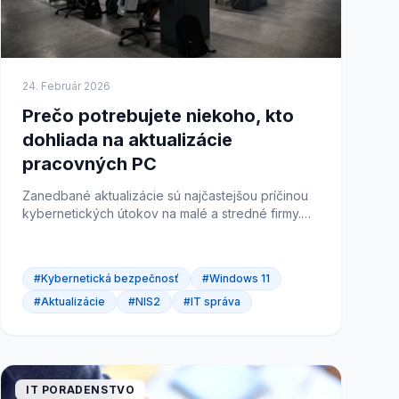
24. Február 2026
Prečo potrebujete niekoho, kto
dohliada na aktualizácie
pracovných PC
Zanedbané aktualizácie sú najčastejšou príčinou
kybernetických útokov na malé a stredné firmy.
Pritom riešenie je jednoduché.
#Kybernetická bezpečnosť
#Windows 11
#Aktualizácie
#NIS2
#IT správa
IT PORADENSTVO