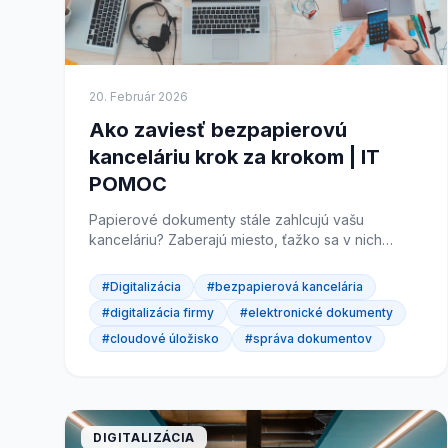
20. Február 2026
Ako zaviesť bezpapierovú
kanceláriu krok za krokom | IT
POMOC
Papierové dokumenty stále zahlcujú vašu
kanceláriu? Zaberajú miesto, ťažko sa v nich
hľadá a ich archivácia stojí čas aj peníaze.
Prechod na bezpapierovú...
#Digitalizácia
#bezpapierová kancelária
#digitalizácia firmy
#elektronické dokumenty
#cloudové úložisko
#správa dokumentov
DIGITALIZÁCIA