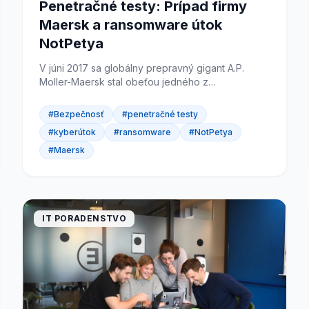
Penetračné testy: Prípad firmy
Maersk a ransomware útok
NotPetya
V júni 2017 sa globálny prepravný gigant A.P.
Moller-Maersk stal obeťou jedného z
najničivejších kyberútokov v histórii. Ransomware
NotPetya ochromil celú IT...
#Bezpečnosť
#penetračné testy
#kyberútok
#ransomware
#NotPetya
#Maersk
IT PORADENSTVO