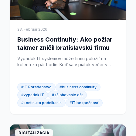
23. Február 2026
Business Continuity: Ako požiar
takmer zničil bratislavskú firmu
Výpadok IT systémov môže firmu položiť na
kolená za pár hodín. Keď sa v piatok večer v
bratislavskej účtovnej firme rozhorelo, nikto
netušil, že to bude...
#IT Poradenstvo
#business continuity
#výpadok IT
#zálohovanie dát
#kontinuita podnikania
#IT bezpečnosť
DIGITALIZÁCIA