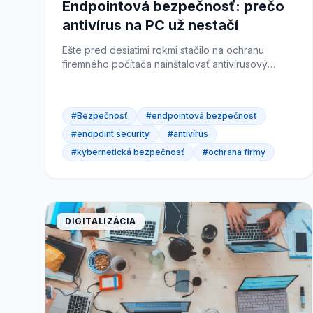
Endpointová bezpečnosť: prečo
antivírus na PC už nestačí
Ešte pred desiatimi rokmi stačilo na ochranu
firemného počítača nainštalovať antivírusový
program a pravidelne ho aktualizovať. Dnes je
situácia úplne iná....
#Bezpečnosť
#endpointová bezpečnosť
#endpoint security
#antivírus
#kybernetická bezpečnosť
#ochrana firmy
DIGITALIZÁCIA