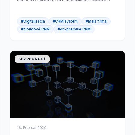
riešení a nie je jednoduché sa zorientovať, ktoré
je pre vašu firmu to...
#Digitalizácia
#CRM systém
#malá firma
#cloudové CRM
#on-premise CRM
BEZPEČNOSŤ
18. Február 2026