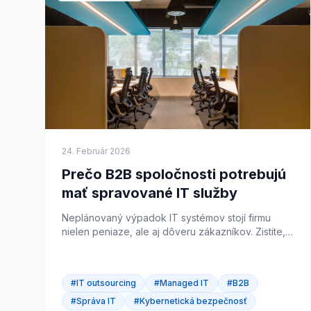
24. Február 2026
Prečo B2B spoločnosti potrebujú
mať spravované IT služby
Neplánovaný výpadok IT systémov stojí firmu
nielen peniaze, ale aj dôveru zákazníkov. Zistite,
prečo čoraz viac B2B spoločností prechádza na
spravované IT služby a čo tým konkrétne získajú.
#IT outsourcing
#Managed IT
#B2B
#Správa IT
#Kybernetická bezpečnosť