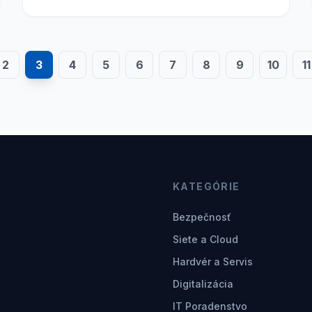
2
3
4
5
6
7
8
9
10
11
KATEGÓRIE
Bezpečnosť
Siete a Cloud
Hardvér a Servis
Digitalizácia
IT Poradenstvo