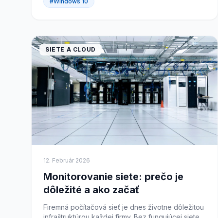
#Windows 10
SIETE A CLOUD
12. Február 2026
Monitorovanie siete: prečo je
dôležité a ako začať
Firemná počítačová sieť je dnes životne dôležitou
infraštruktúrou každej firmy. Bez fungujúcej siete