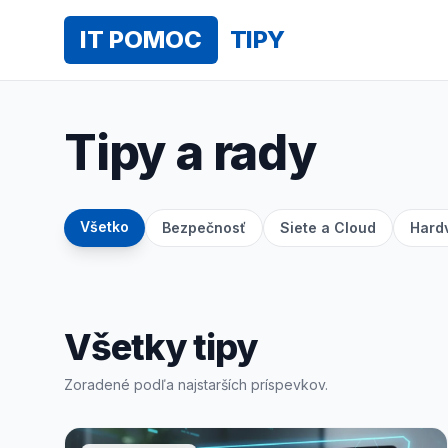
IT POMOC
TIPY
Tipy a rady
Všetko
Bezpečnosť
Siete a Cloud
Hardv
Všetky tipy
Zoradené podľa najstarších príspevkov.