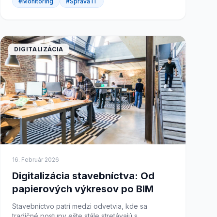
#Monitoring
#Správa IT
DIGITALIZÁCIA
16. Február 2026
Digitalizácia stavebníctva: Od
papierových výkresov po BIM
Stavebníctvo patrí medzi odvetvia, kde sa
tradičné postupy ešte stále stretávajú s