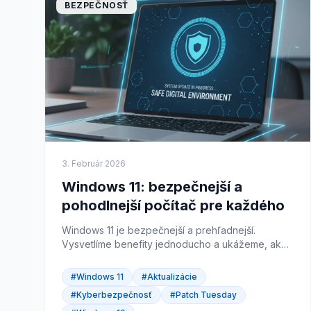
BEZPEČNOSŤ
3. Február 2026
Windows 11: bezpečnejší a
pohodlnejší počítač pre každého
Windows 11 je bezpečnejší a prehľadnejší.
Vysvetlíme benefity jednoducho a ukážeme, ako
prechod zvládnete bez stresu.
#Windows 11
#Aktualizácie
#Kyberbezpečnosť
#Patch Tuesday