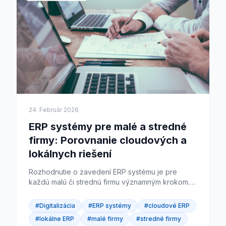
24. Február 2026
ERP systémy pre malé a stredné
firmy: Porovnanie cloudových a
lokálnych riešení
Rozhodnutie o zavedení ERP systému je pre
každú malú či strednú firmu významným krokom.
Otázka, ktorá pri tom vyvstáva najčastejšie, znie:
Má zmysel investovať...
#Digitalizácia
#ERP systémy
#cloudové ERP
#lokálne ERP
#malé firmy
#stredné firmy