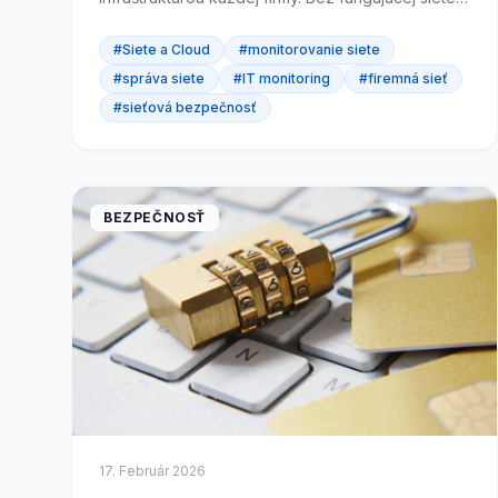
nepošlete e-mail, nezavoláte cez internet,
nepristúpite k...
#Siete a Cloud
#monitorovanie siete
#správa siete
#IT monitoring
#firemná sieť
#sieťová bezpečnosť
BEZPEČNOSŤ
17. Február 2026