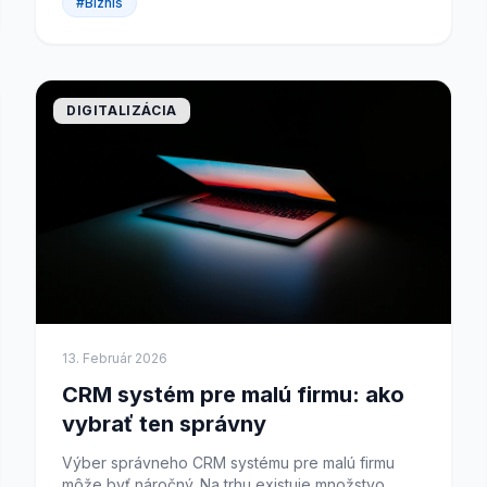
#Biznis
DIGITALIZÁCIA
13. Február 2026
CRM systém pre malú firmu: ako
vybrať ten správny
Výber správneho CRM systému pre malú firmu
môže byť náročný. Na trhu existuje množstvo