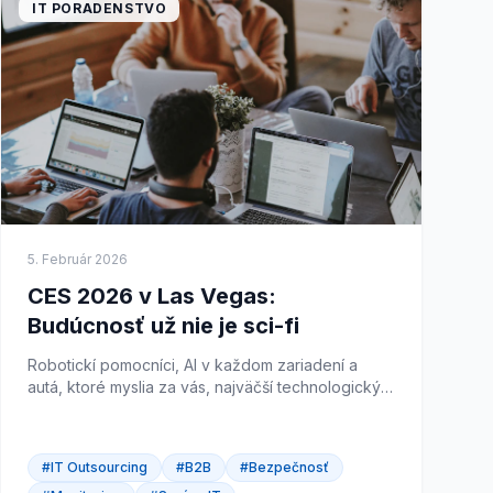
IT PORADENSTVO
5. Február 2026
CES 2026 v Las Vegas:
Budúcnosť už nie je sci-fi
Robotickí pomocníci, AI v každom zariadení a
autá, ktoré myslia za vás, najväčší technologický
veľtrh sveta opäť posunul hranice. Prinášame
prehľad najzaujímavejších noviniek z CES 2026.
#IT Outsourcing
#B2B
#Bezpečnosť