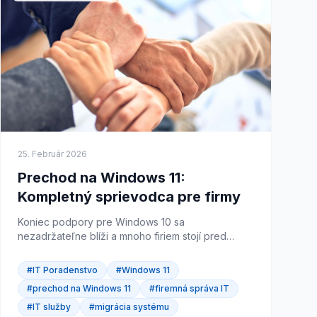
25. Február 2026
Prechod na Windows 11:
Kompletný sprievodca pre firmy
Koniec podpory pre Windows 10 sa
nezadržateľne blíži a mnoho firiem stojí pred
dôležitým rozhodnutím, kedy a ako prejsť na
Windows 11. Aj keď sa môže zdať, že...
#IT Poradenstvo
#Windows 11
#prechod na Windows 11
#firemná správa IT
#IT služby
#migrácia systému