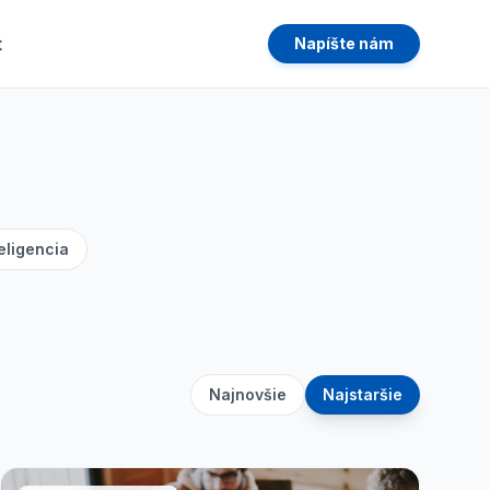
t
Napíšte nám
eligencia
Najnovšie
Najstaršie