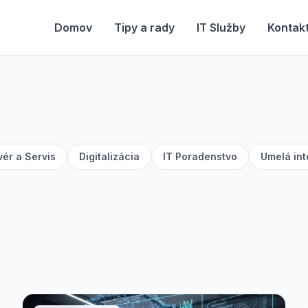
Domov
Tipy a rady
IT Služby
Kontak
ér a Servis
Digitalizácia
IT Poradenstvo
Umelá int