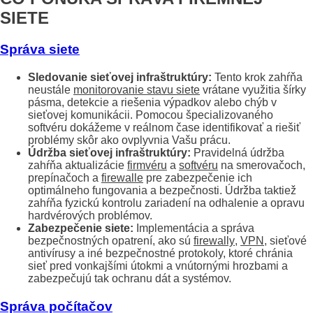
SIETE
Správa siete
Sledovanie sieťovej infraštruktúry:
Tento krok zahŕňa
neustále
monitorovanie stavu siete
vrátane využitia šírky
pásma, detekcie a riešenia výpadkov alebo chýb v
sieťovej komunikácii. Pomocou špecializovaného
softvéru dokážeme v reálnom čase identifikovať a riešiť
problémy skôr ako ovplyvnia Vašu prácu.
Údržba sieťovej infraštruktúry:
Pravidelná údržba
zahŕňa aktualizácie
firmvéru
a
softvéru
na smerovačoch,
prepínačoch a
firewalle
pre zabezpečenie ich
optimálneho fungovania a bezpečnosti. Údržba taktiež
zahŕňa fyzickú kontrolu zariadení na odhalenie a opravu
hardvérových problémov.
Zabezpečenie siete:
Implementácia a správa
bezpečnostných opatrení, ako sú
firewally
,
VPN
, sieťové
antivírusy a iné bezpečnostné protokoly, ktoré chránia
sieť pred vonkajšími útokmi a vnútornými hrozbami a
zabezpečujú tak ochranu dát a systémov.
Správa počítačov