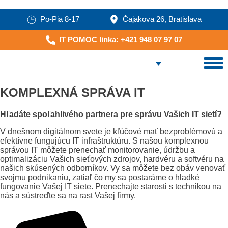
Po-Pia 8-17
Čajakova 26, Bratislava
IT POMOC linka: +421 948 07 97 07
KOMPLEXNÁ SPRÁVA IT
Hľadáte spoľahlivého partnera pre správu Vašich IT sietí?
V dnešnom digitálnom svete je kľúčové mať bezproblémovú a
efektívne fungujúcu IT infraštruktúru. S našou komplexnou
správou IT môžete prenechať monitorovanie, údržbu a
optimalizáciu Vašich sieťových zdrojov, hardvéru a softvéru na
našich skúsených odborníkov. Vy sa môžete bez obáv venovať
svojmu podnikaniu, zatiaľ čo my sa postaráme o hladké
fungovanie Vašej IT siete. Prenechajte starosti s technikou na
nás a sústreďte sa na rast Vašej firmy.