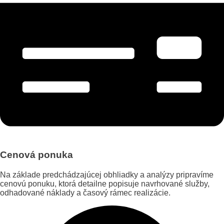
Cenová ponuka
Na základe predchádzajúcej obhliadky a analýzy pripravíme
cenovú ponuku, ktorá detailne popisuje navrhované služby,
odhadované náklady a časový rámec realizácie.