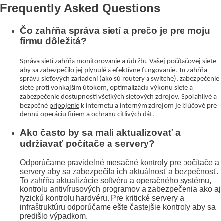
Frequently Asked Questions
Čo zahŕňa správa sietí a prečo je pre moju
firmu dôležitá?
Správa sietí zahŕňa monitorovanie a údržbu Vašej počítačovej siete
aby sa zabezpečilo jej plynulé a efektívne fungovanie. To zahŕňa
správu sieťových zariadení (ako sú routery a switche), zabezpečenie
siete proti vonkajším útokom, optimalizáciu výkonu siete a
zabezpečenie dostupnosti všetkých sieťových zdrojov. Spoľahlivé a
bezpečné
pripojenie
k internetu a interným zdrojom je kľúčové pre
dennú operáciu firiem a ochranu citlivých dát.
Ako často by sa mali aktualizovať a
udržiavať počítače a servery?
Odporúčame
pravidelné mesačné kontroly pre počítače a
servery aby sa zabezpečila ich aktuálnosť a
bezpečnosť
.
To zahŕňa aktualizácie softvéru a operačného systému,
kontrolu antivírusových programov a zabezpečenia ako aj
fyzickú kontrolu hardvéru. Pre kritické servery a
infraštruktúru odporúčame ešte častejšie kontroly aby sa
predišlo výpadkom.