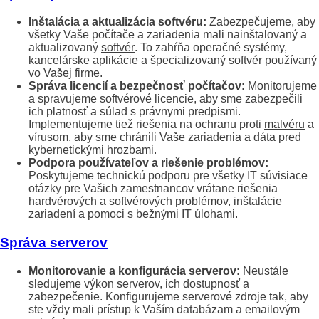
Inštalácia a aktualizácia softvéru:
Zabezpečujeme, aby
všetky Vaše počítače a zariadenia mali nainštalovaný a
aktualizovaný
softvér
. To zahŕňa operačné systémy,
kancelárske aplikácie a špecializovaný softvér používaný
vo Vašej firme.
Správa licencií a bezpečnosť počítačov:
Monitorujeme
a spravujeme softvérové licencie, aby sme zabezpečili
ich platnosť a súlad s právnymi predpismi.
Implementujeme tiež riešenia na ochranu proti
malvéru
a
vírusom, aby sme chránili Vaše zariadenia a dáta pred
kybernetickými hrozbami.
Podpora používateľov a riešenie problémov:
Poskytujeme technickú podporu pre všetky IT súvisiace
otázky pre Vašich zamestnancov vrátane riešenia
hardvérových
a softvérových problémov,
inštalácie
zariadení
a pomoci s bežnými IT úlohami.
Správa serverov
Monitorovanie a konfigurácia serverov:
Neustále
sledujeme výkon serverov, ich dostupnosť a
zabezpečenie. Konfigurujeme serverové zdroje tak, aby
ste vždy mali prístup k Vaším databázam a emailovým