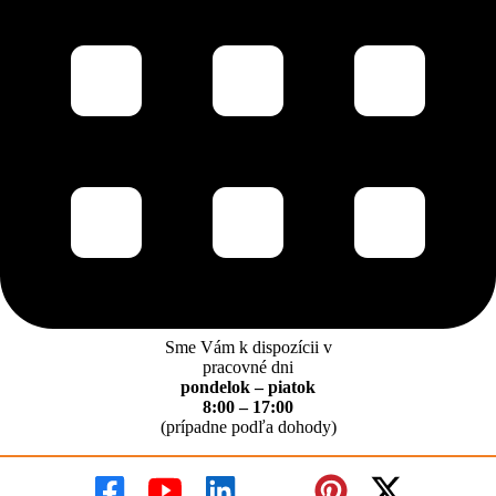
Sme Vám k dispozícii v
pracovné dni
pondelok – piatok
8:00 – 17:00
(prípadne podľa dohody)