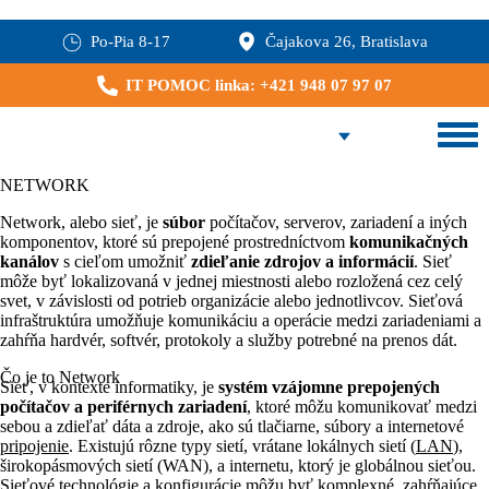
Po-Pia 8-17
Čajakova 26, Bratislava
IT POMOC linka: +421 948 07 97 07
NETWORK
Network, alebo sieť, je
súbor
počítačov, serverov, zariadení a iných
komponentov, ktoré sú prepojené prostredníctvom
komunikačných
kanálov
s cieľom umožniť
zdieľanie zdrojov a informácií
. Sieť
môže byť lokalizovaná v jednej miestnosti alebo rozložená cez celý
svet, v závislosti od potrieb organizácie alebo jednotlivcov. Sieťová
infraštruktúra umožňuje komunikáciu a operácie medzi zariadeniami a
zahŕňa hardvér, softvér, protokoly a služby potrebné na prenos dát.
Čo je to Network
Sieť, v kontexte informatiky, je
systém vzájomne prepojených
počítačov a periférnych zariadení
, ktoré môžu komunikovať medzi
sebou a zdieľať dáta a zdroje, ako sú tlačiarne, súbory a internetové
pripojenie
. Existujú rôzne typy sietí, vrátane lokálnych sietí (
LAN
),
širokopásmových sietí (WAN), a internetu, ktorý je globálnou sieťou.
Sieťové technológie a konfigurácie môžu byť komplexné, zahŕňajúce